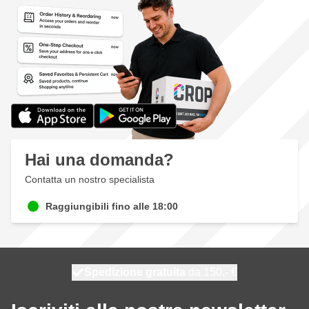
Hai una domanda?
Contatta un nostro specialista
Raggiungibili fino alle 18:00
Spedizione gratuita
100 giorni
spedito oggi
da 150,- €