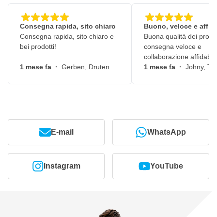
Utilizzabile su tutti i materiali e le superfici
Confezionato in set da 50 fogli per grana
Consegna rapida, sito chiaro
Buono, veloce e affid
Consegna rapida, sito chiaro e
Buona qualità dei prodot
bei prodotti!
consegna veloce e
collaborazione affidabile
1 mese fa
·
Gerben, Druten
1 mese fa
·
Johny, Ti
E-mail
WhatsApp
Instagram
YouTube