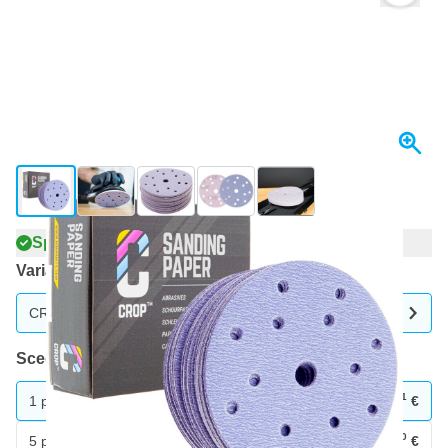
View larger image
View larger image
View larger image
View larger image
View larger image
+19
Spedito oggi
Variante
CROP Disco abrasivo ceramico viola 150 mm grana 500 - 50 pezz
Scegli un numero
21
1 pezzo
26,
€
90
5 pezzi
24,
€
RISPARMIA IL 5%
pz