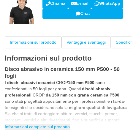
Chiama
E-mail
WhatsApp
Chat
Informazioni sul prodotto
Vantaggi e svantaggi
Specific
Informazioni sul prodotto
Disco abrasivo in ceramica 150 mm P500 - 50
fogli
I
dischi abrasivi ceramici
CROP
150 mm P500
sono
confezionati in 50 fogli per grana. Questi
dischi abrasivi
professionali
CROP
da 150 mm con grana ceramica P500
sono stati progettati appositamente per i professionisti e i fai-da-
te esigenti che desiderano solo la
migliore qualità di levigatura
.
Sia che si tratti di carteggiare pitture, vernici, stucchi, primer,
mordenti, vernici o altri rivestimenti, fino a superfici e supporti
completamente nudi. Il
disco abrasivo in ceramica
CROP
Informazioni complete sul prodotto
Viola P500
si distingue per la
velocità di levigatura
, la
durata
e