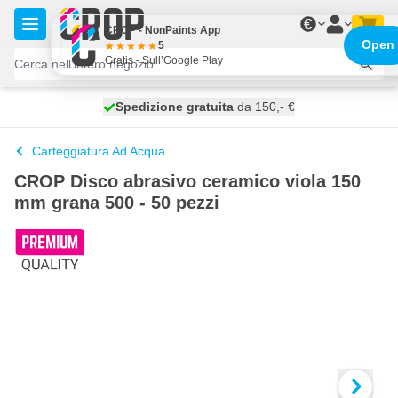
Salta al contenuto
€
CROP - NonPaints App
Open
5
Gratis - Sull’Google Play
Spedizione gratuita
100 giorni
spedito oggi
da 150,- €
Carteggiatura Ad Acqua
CROP Disco abrasivo ceramico viola 150
mm grana 500 - 50 pezzi