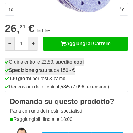
58
10 pezzi
23,
€
RISPARMIA IL 10%
pz
26,
€
21
incl. IVA
Quantità
Aggiungi al Carrello
Ordina entro le 22:59,
spedito oggi
Spedizione gratuita
da 150,- €
100 giorni
per resi & cambi
Recensioni dei clienti:
4,58/5
(7.096 recensioni)
Domanda su questo prodotto?
Parla con uno dei nostri specialisti
Raggiungibili fino alle 18:00