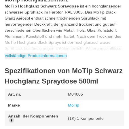
MoTip Hochglanz Schwarz Spraydose
ist ein hochglänzender
schwarzer Sprühlack im Farbton RAL 9005. Das MoTip Black
Glanz Aerosol enthält schnelltrocknenden Sprühlack mit
hervorragender Deckkraft, der glänzend trocknet und gut auf
verschiedenen Oberflächen wie Metall, Holz, Glas, Kunststoff,
Aluminium, Kunststoff und mehr haftet. Nach dem Trocknen des
MoTip Hochglanz Black Sprays ist der hochglanzschwarze
Sprühlack beständig gegen UV-Sonnenlicht, Witterungseinflüsse,
Benzin und Chemikalien.
Vollständige Produktinformationen
Spraydose Schwarz Hochglanz
Spezifikationen von MoTip Schwarz
Lackspray Schwarz Hochglanz
ist ein Spray mit hochwertigem
Lack in der Farbe schwarz, welches nach der Aushärtung
Hochglanz Spraydose 500ml
glänzend trocknet. Dieses MoTip Glanzschwarz Spray eignet sich
zum Färben und Lackieren von vielen Oberflächen in einer
Art. nr.
M04005
schwarzen Glanzfarbe. Dank der hohen Qualität haftet das Spray
Glanzschwarz auf fast jedem Material und sorgt für eine
Marke
MoTip
langlebige Oberfläche.
Anzahl der Komponenten
Anwendung Sprühdose MoTip Glanzschwarz
(1K) 1 Komponente
MoTip Hochglanz Black Sprühdose ist einfach zu sprühen auf