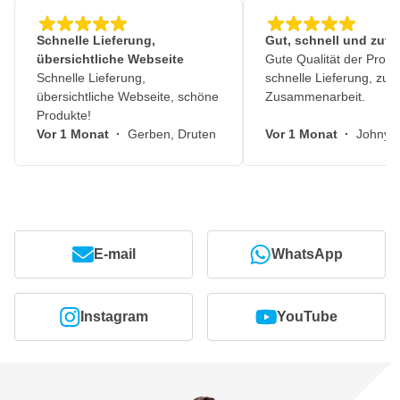
Schnelle Lieferung,
Gut, schnell und zuve
übersichtliche Webseite
Gute Qualität der Produ
Schnelle Lieferung,
schnelle Lieferung, zuv
übersichtliche Webseite, schöne
Zusammenarbeit.
Produkte!
Vor 1 Monat
·
Gerben, Druten
Vor 1 Monat
·
Johny, 
E-mail
WhatsApp
Instagram
YouTube