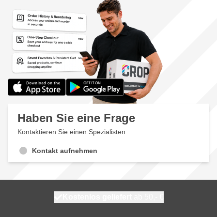
Haben Sie eine Frage
Kontaktieren Sie einen Spezialisten
Kontakt aufnehmen
Kostenlos geliefert
100 Tage
heute versendet
ab 50,- €