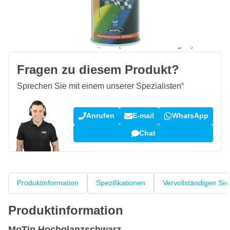
Vor 23:59 Uhr bestellt,
heute versendet
Kostenlos geliefert
ab 50,- €
100 Tage
Rückgaberecht
Kundenrezensionen:
4,58/5
(7.111 Bewertungen)
Fragen zu diesem Produkt?
Sprechen Sie mit einem unserer Spezialisten“
Anrufen
E-mail
WhatsApp
Chat
Produktinformation
Spezifikationen
Vervollständigen Sie
Produktinformation
MoTip Hochglanzschwarz