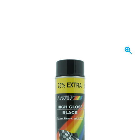
Heute versendet
Variante
MoTip Schwarz Hochglanz Spraydose 500ml
6,
€
81
inkl. MwSt
Menge
In den Warenkorb