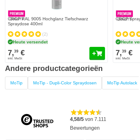
Menge
Glanzgrad
CROP RAL 9005 Hochglanz Tiefschwarz
CROP Spray
Spraydose 400ml
(2)
Heute versendet
Heute ve
7,
€
7,
€
39
39
Andere productcategorieën
MoTip
MoTip - Dupli-Color Spraydosen
MoTip Autolack
4,58/5
von
7.111
Bewertungen