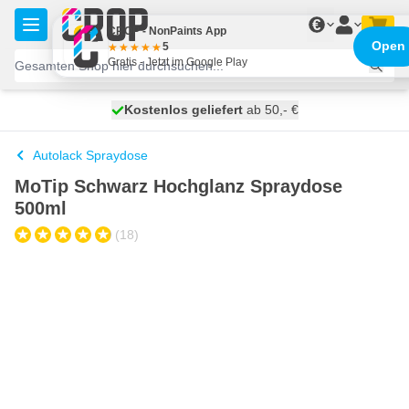
Zum Inhalt springen
€
CROP - NonPaints App
Open
5
Gratis - Jetzt im Google Play
Kostenlos geliefert
100 Tage
heute versendet
ab 50,- €
Autolack Spraydose
MoTip Schwarz Hochglanz Spraydose
500ml
(18)