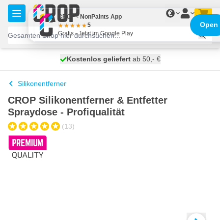
Zum Inhalt springen
€
CROP - NonPaints App
Open
5
Gratis - Jetzt im Google Play
Kostenlos geliefert
100 Tage
heute versendet
ab 50,- €
Silikonentferner
CROP Silikonentferner & Entfetter
Spraydose - Profiqualität
(13)