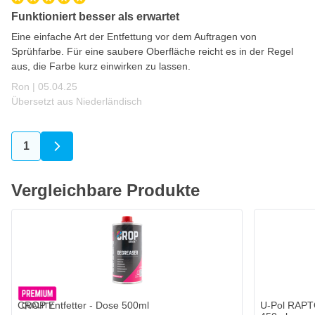
Funktioniert besser als erwartet
Eine einfache Art der Entfettung vor dem Auftragen von
Sprühfarbe. Für eine saubere Oberfläche reicht es in der Regel
aus, die Farbe kurz einwirken zu lassen.
5. April 2025
Ron |
05.04.25
Übersetzt aus Niederländisch
1
Sie lesen gerade die Seite
Vergleichbare Produkte
CROP Entfetter - Dose 500ml
U-Pol RAPTO