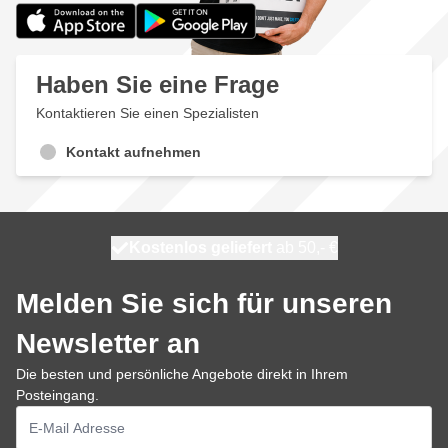
Haben Sie eine Frage
Kontaktieren Sie einen Spezialisten
Kontakt aufnehmen
Kostenlos geliefert
100 Tage
heute versendet
ab 50,- €
Melden Sie sich für unseren
Newsletter an
Die besten und persönliche Angebote direkt in Ihrem
Posteingang.