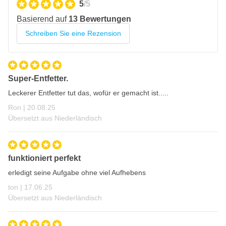
5
/5
Basierend auf
13 Bewertungen
Schreiben Sie eine Rezension
Super-Entfetter.
Leckerer Entfetter tut das, wofür er gemacht ist.....
20. August 2025
Ron |
20.08.25
Übersetzt aus Niederländisch
funktioniert perfekt
erledigt seine Aufgabe ohne viel Aufhebens
17. Juni 2025
ton |
17.06.25
Übersetzt aus Niederländisch