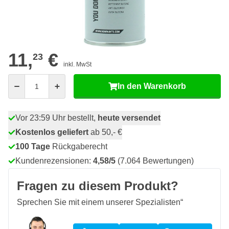
67
18 Stück
10,
€
SPAREN SIE 5%
p/St
33
24 Stück
10,
€
SPAREN SIE 8%
p/St
11,
€
23
inkl. MwSt
Menge
In den Warenkorb
Vor 23:59 Uhr bestellt,
heute versendet
Kostenlos geliefert
ab 50,- €
100 Tage
Rückgaberecht
Kundenrezensionen:
4,58/5
(7.064 Bewertungen)
Fragen zu diesem Produkt?
Sprechen Sie mit einem unserer Spezialisten“