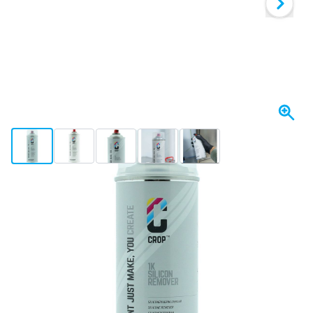
View larger image
View larger image
View larger image
View larger image
View larger image
+3
Heute versendet
Menge auswählen
23
1 Stück
11,
€
01
6 Stück
11,
€
SPAREN SIE 2%
p/St
78
12 Stück
10,
€
SPAREN SIE 4%
p/St