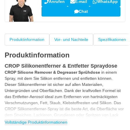
Anrufen
E-mail
WhatsApp
Chat
Produktinformation
Vor- und Nachteile
Spezifikationen
Produktinformation
CROP Silikonentferner & Entfetter Spraydose
CROP Silicone Remover & Degreaser Sprühdose
in einem
Spray, mit dem Sie Silikon entfernen und entfetten können.
Dieser Silikonentferner ist sicher auf allen Materialien,
Untergründen und Oberflächen. Dank der kraftvollen Formel ist
das Entfetter-Aerosol ideal zum Entfernen von hartnäckigsten
Verschmutzungen, Fett, Staub, Klebstoffresten und Silikon. Das
CROP Silikonentferner-Spray ist die beste Art, die Oberfläche vor
dem Streichen, Lackieren, Grundieren oder Spritzen von Lack
vorzubereiten.
Vollständige Produktinformationen