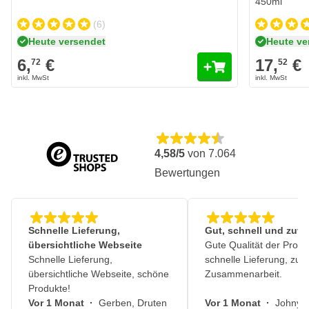
450ml
(6)
Heute versendet
Heute ve
6,
€
17,
€
72
52
4,58/5
von
7.064
Bewertungen
Schnelle Lieferung,
Gut, schnell und zuve
übersichtliche Webseite
Gute Qualität der Produ
Schnelle Lieferung,
schnelle Lieferung, zuv
übersichtliche Webseite, schöne
Zusammenarbeit.
Produkte!
Vor 1 Monat
·
Gerben, Druten
Vor 1 Monat
·
Johny, 