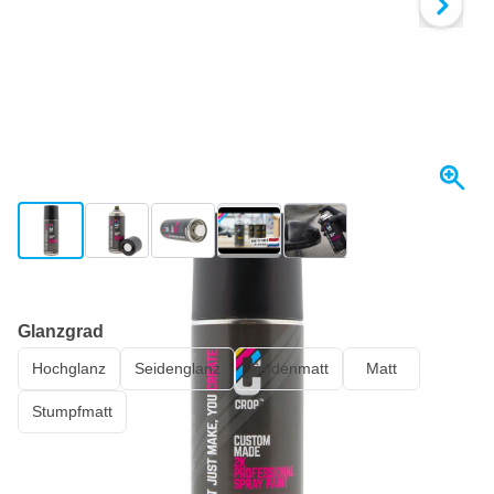
View larger image
View larger image
View larger image
View larger image
View larger image
+4
Heute versendet
Glanzgrad
Hochglanz
Seidenglanz
Seidenmatt
Matt
Stumpfmatt
23,
€
55
inkl. MwSt