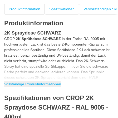
Produktinformation
Spezifikationen
Vervollständigen Sie
Produktinformation
2K Spraydose SCHWARZ
CROP
2K Sprühdose SCHWARZ
in der Farbe RAL9005 mit
hochwertigsten Lack ist das beste 2-Komponenten-Spray zum
professionelles Sprühen. Diese Sprühdose 2K-Lack schwarz ist
kratzfest, benzinbeständig und UV-beständig, damit der Lack
nicht verfärbt, stumpf wird oder ausbleicht. Das 2K-Schwarz-
Spray hat eine spezielle Sprühkappe, mit der Sie die schwarze
Farbe perfekt und deckend lackieren können. Das Sprühbild
dieses schwarzen 2K-Sprays entspricht dem einer HVLP-
Lackierpistole. Sie können diese CROP
2K Spraydose
in
Vollständige Produktinformationen
ultramatt, matt, seidenglänzend und hochglänzend kaufen.
Spezifikationen von CROP 2K
RAL 9005 schwarzes Spray mit Härter
Sie suchen das
beste schwarze Spray
mit Härter in einer
Spraydose SCHWARZ - RAL 9005 -
Spraydose? Dann ist diese schwarze 2K-Lack-Sprühdose die
beste Wahl für Sie! Der Härter macht den 2-Komponenten-Lack
400ml