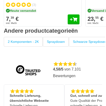
(3)
Heute versendet
Versand 
7,
€
23,
€
39
55
Andere productcategorieën
2 Komponenten - 2K
Spraydosen
Schwarze Spraydose
4,58/5
von
7.101
Bewertungen
Schnelle Lieferung,
Gut, schnell und zuve
übersichtliche Webseite
Gute Qualität der Produ
Schnelle Lieferung,
schnelle Lieferung, zuv