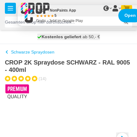
Zum Inhalt springen
€
CROP - NonPaints App
Open
5
Gratis - Jetzt im Google Play
Kostenlos geliefert
100 Tage
heute versendet
ab 50,- €
Schwarze Spraydosen
CROP 2K Spraydose SCHWARZ - RAL 9005
- 400ml
(14)