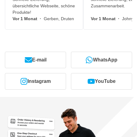
übersichtliche Webseite, schöne
Zusammenarbeit.
Produkte!
Vor 1 Monat
·
Gerben, Druten
Vor 1 Monat
·
Johny, 
E-mail
WhatsApp
Instagram
YouTube