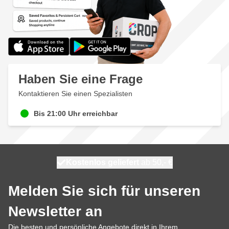
Haben Sie eine Frage
Kontaktieren Sie einen Spezialisten
Bis 21:00 Uhr erreichbar
Kostenlos geliefert
100 Tage
heute versendet
ab 50,- €
Melden Sie sich für unseren
Newsletter an
Die besten und persönliche Angebote direkt in Ihrem