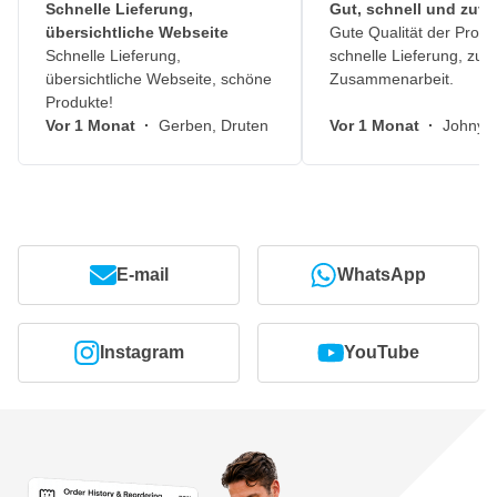
Schnelle Lieferung,
Gut, schnell und zuve
übersichtliche Webseite
Gute Qualität der Produ
Schnelle Lieferung,
schnelle Lieferung, zuv
übersichtliche Webseite, schöne
Zusammenarbeit.
Produkte!
Vor 1 Monat
·
Gerben, Druten
Vor 1 Monat
·
Johny, 
E-mail
WhatsApp
Instagram
YouTube