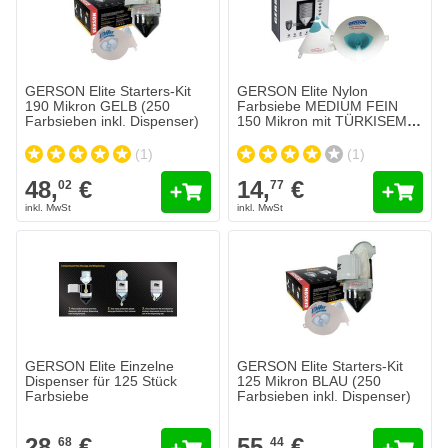
GERSON Elite Starters-Kit
GERSON Elite Nylon
190 Mikron GELB (250
Farbsiebe MEDIUM FEIN
Farbsieben inkl. Dispenser)
150 Mikron mit TÜRKISEM
Filtergewebe je 125 Stück
(1)
(1)
48,
€
14,
€
02
77
GERSON Elite Einzelne
GERSON Elite Starters-Kit
Dispenser für 125 Stück
125 Mikron BLAU (250
Farbsiebe
Farbsieben inkl. Dispenser)
28,
€
55,
€
68
44