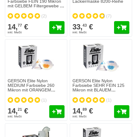
Farbsiebe FEIN 190 Mikron
Lackiermaske 8200-Reihe
mit GELBEM Filtergewebe je
125 Stück
(2)
(7)
14,
€
33,
€
77
43
GERSON Elite Nylon
GERSON Elite Nylon
MEDIUM Farbsiebe 260
Farbsiebe SEHR FEIN 125
Mikron mit ORANGEM
Mikron mit BLAUEM
Filtergewebe je 125 Stück
Filtergewebe je 125 Stück
(1)
(1)
14,
€
14,
€
21
89