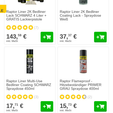
LE
Raptor Liner 2K Bedliner
Raptor Liner 2K Bedliner
Lack SCHWARZ 4 Liter +
Coating Lack - Spraydose
GRATIS Lackierpistole
Weiß
(7)
143,
€
37,
€
59
37
Raptor Liner Multi-Use
Raptor Flameproof -
Bedliner Coating SCHWARZ
Hitzebeständiger PRIMER
Spraydose 450ml
GRAU Spraydose 400ml
(3)
(2)
17,
€
15,
€
71
73