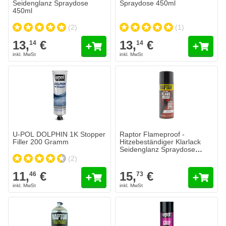
Seidenglanz Spraydose
Spraydose 450ml
450ml
(2)
(1)
13,
€
13,
€
14
14
U-POL DOLPHIN 1K Stopper
Raptor Flameproof -
Filler 200 Gramm
Hitzebeständiger Klarlack
Seidenglanz Spraydose
400ml
(2)
11,
€
15,
€
46
73