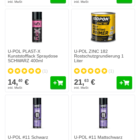
U-POL PLAST-X
U-POL ZINC 182
Kunststofflack Spraydose
Rostschutzgrundierung 1
SCHWARZ 400ml
Liter
(1)
(1)
14,
€
21,
€
40
63
U-POL #11 Schwarz
U-POL #11 Mattschwarz