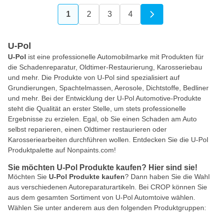
1
2
3
4
Sie lesen gerade die Seite
Seite
Seite
Seite
U-Pol
U-Pol
ist eine professionelle Automobilmarke mit Produkten für
die Schadenreparatur, Oldtimer-Restaurierung, Karosseriebau
und mehr. Die Produkte von U-Pol sind spezialisiert auf
Grundierungen, Spachtelmassen, Aerosole, Dichtstoffe, Bedliner
und mehr. Bei der Entwicklung der U-Pol Automotive-Produkte
steht die Qualität an erster Stelle, um stets professionelle
Ergebnisse zu erzielen. Egal, ob Sie einen Schaden am Auto
selbst reparieren, einen Oldtimer restaurieren oder
Karosseriearbeiten durchführen wollen. Entdecken Sie die U-Pol
Produktpalette auf Nonpaints.com!
Sie möchten U-Pol Produkte kaufen? Hier sind sie!
Möchten Sie
U-Pol Produkte kaufen
? Dann haben Sie die Wahl
aus verschiedenen Autoreparaturartikeln. Bei CROP können Sie
aus dem gesamten Sortiment von U-Pol Automtoive wählen.
Wählen Sie unter anderem aus den folgenden Produktgruppen: