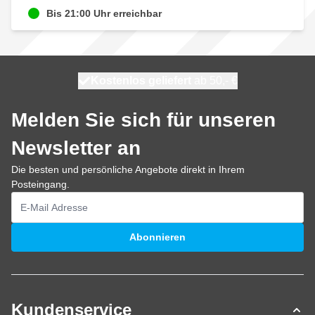
Bis 21:00 Uhr erreichbar
Kostenlos geliefert
100 Tage
heute versendet
ab 50,- €
Melden Sie sich für unseren
Newsletter an
Die besten und persönliche Angebote direkt in Ihrem
Posteingang.
E-Mailadresse
Abonnieren
Kundenservice