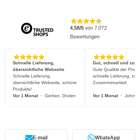
4,58/5
von
7.072
Bewertungen
Schnelle Lieferung,
Gut, schnell und zuve
übersichtliche Webseite
Gute Qualität der Produ
Schnelle Lieferung,
schnelle Lieferung, zuv
übersichtliche Webseite, schöne
Zusammenarbeit.
Produkte!
Vor 1 Monat
·
Gerben, Druten
Vor 1 Monat
·
Johny, 
E-mail
WhatsApp