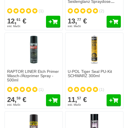
Seidenglanz Spraydose
400ml
(1)
(2)
12,
€
13,
€
61
77
RAPTOR LINER Etch Primer
U-POL Tiger Seal PU-Kit
Wasch-/Ätzprimer Spray -
SCHWARZ 300ml
500ml
(1)
(1)
24,
€
11,
€
59
57