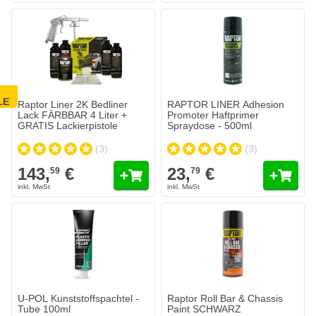
LE
Raptor Liner 2K Bedliner
RAPTOR LINER Adhesion
Lack FÄRBBAR 4 Liter +
Promoter Haftprimer
GRATIS Lackierpistole
Spraydose - 500ml
(3)
(3)
143,
€
23,
€
59
79
U-POL Kunststoffspachtel -
Raptor Roll Bar & Chassis
Tube 100ml
Paint SCHWARZ