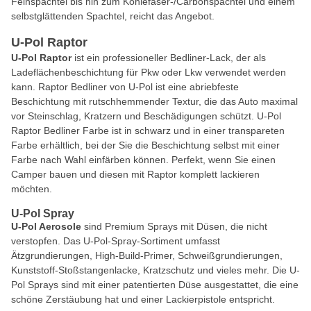
Feinspachtel bis hin zum Kohlefaser-/Carbonspachtel und einem
selbstglättenden Spachtel, reicht das Angebot.
U-Pol Raptor
U-Pol Raptor
ist ein professioneller Bedliner-Lack, der als
Ladeflächenbeschichtung für Pkw oder Lkw verwendet werden
kann. Raptor Bedliner von U-Pol ist eine abriebfeste
Beschichtung mit rutschhemmender Textur, die das Auto maximal
vor Steinschlag, Kratzern und Beschädigungen schützt. U-Pol
Raptor Bedliner Farbe ist in schwarz und in einer transpareten
Farbe erhältlich, bei der Sie die Beschichtung selbst mit einer
Farbe nach Wahl einfärben können. Perfekt, wenn Sie einen
Camper bauen und diesen mit Raptor komplett lackieren
möchten.
U-Pol Spray
U-Pol Aerosole
sind Premium Sprays mit Düsen, die nicht
verstopfen. Das U-Pol-Spray-Sortiment umfasst
Ätzgrundierungen, High-Build-Primer, Schweißgrundierungen,
Kunststoff-Stoßstangenlacke, Kratzschutz und vieles mehr. Die U-
Pol Sprays sind mit einer patentierten Düse ausgestattet, die eine
schöne Zerstäubung hat und einer Lackierpistole entspricht.