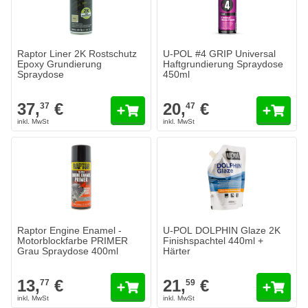
Raptor Liner 2K Rostschutz
U-POL #4 GRIP Universal
Epoxy Grundierung
Haftgrundierung Spraydose
Spraydose
450ml
37,
€
20,
€
37
47
Raptor Engine Enamel -
U-POL DOLPHIN Glaze 2K
Motorblockfarbe PRIMER
Finishspachtel 440ml +
Grau Spraydose 400ml
Härter
13,
€
21,
€
77
59