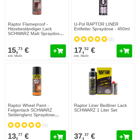
Raptor Flameproof -
U-Pol RAPTOR LINER
Hitzebeständiger Lack
Entfetter Spraydose - 450ml
SCHWARZ Matt Spraydose
400ml
(2)
15,
€
17,
€
73
52
Raptor Wheel Paint -
Raptor Liner Bedliner Lack
Felgenlack SCHWARZ
SCHWARZ 1 Liter Set
Seidenglanz Spraydose
400ml
(1)
13,
€
37,
€
77
37