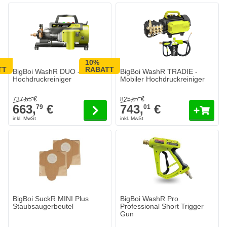
10%
Der Preis hängt von den auf der Produktseite gewählten Optionen 
TT
RABATT
BigBoi WashR DUO -
BigBoi WashR TRADIE -
Hochdruckreiniger
Mobiler Hochdruckreiniger
737,
55
€
825,
57
€
663,
€
743,
€
79
01
BigBoi SuckR MINI Plus
BigBoi WashR Pro
Staubsaugerbeutel
Professional Short Trigger
Gun