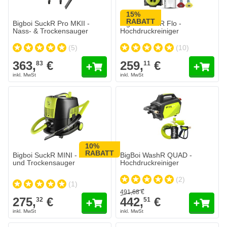
15%
RABATT
Bigboi SuckR Pro MKII -
Bigboi WashR Flo -
Nass- & Trockensauger
Hochdruckreiniger
(5)
(10)
363,
€
259,
€
83
11
10%
RABATT
Bigboi SuckR MINI - Nass-
BigBoi WashR QUAD -
und Trockensauger
Hochdruckreiniger
(2)
(1)
491,
68
€
275,
€
442,
€
32
51