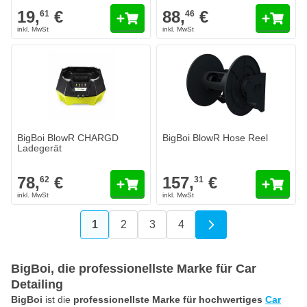
19,
€
88,
€
61
46
BigBoi BlowR CHARGD
BigBoi BlowR Hose Reel
Ladegerät
78,
€
157,
€
62
31
1
2
3
4
Sie lesen gerade die Seite
Seite
Seite
Seite
BigBoi, die professionellste Marke für Car
Detailing
BigBoi
ist die
professionellste Marke für hochwertiges
Car