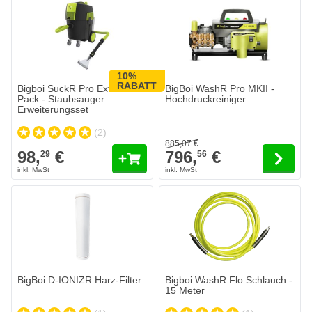
10%
Der Preis hängt von den auf der 
RABATT
Bigboi SuckR Pro Extraction
BigBoi WashR Pro MKII -
Pack - Staubsauger
Hochdruckreiniger
Erweiterungsset
(2)
885,
07
€
98,
€
796,
€
29
56
BigBoi D-IONIZR Harz-Filter
Bigboi WashR Flo Schlauch -
15 Meter