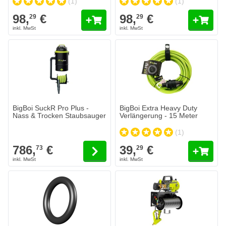
(1)
(1)
98,
€
98,
€
29
29
Der Preis hängt von den auf der Produktseite gewählten Optionen 
BigBoi SuckR Pro Plus -
BigBoi Extra Heavy Duty
Nass & Trocken Staubsauger
Verlängerung - 15 Meter
(1)
786,
€
39,
€
73
29