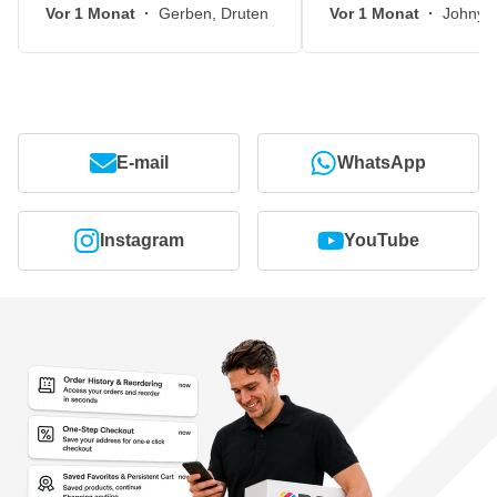
Vor 1 Monat
·
Gerben, Druten
Vor 1 Monat
·
Johny, 
E-mail
WhatsApp
Instagram
YouTube