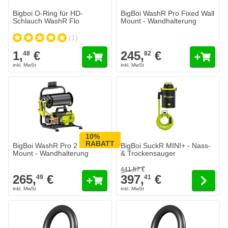
Bigboi O-Ring für HD-
BigBoi WashR Pro Fixed Wall
Schlauch WashR Flo
Mount - Wandhalterung
(1)
1,
€
245,
€
48
82
10%
Der Preis hängt von den auf der 
RABATT
BigBoi WashR Pro 2 in 1 Wall
BigBoi SuckR MINI+ - Nass-
Mount - Wandhalterung
& Trockensauger
441,
57
€
265,
€
397,
€
49
41