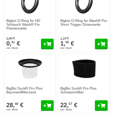
Bigboi O-Ring für HD
Bigboi O-Ring für WashR Pro
Schlauch WashR Flo
Short Trigger Düsenseite
Pistolenseite
0,
68
€
1,
18
€
0,
€
1,
€
61
06
BigBoi SuckR Pro Plus
BigBoi SuckR Pro Plus
Baumwollfiltersack
Schwammfilter
28,
€
22,
€
48
57