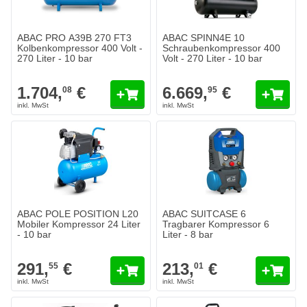
ABAC PRO A39B 270 FT3
ABAC SPINN4E 10
Kolbenkompressor 400 Volt -
Schraubenkompressor 400
270 Liter - 10 bar
Volt - 270 Liter - 10 bar
1.704,
€
6.669,
€
08
95
ABAC POLE POSITION L20
ABAC SUITCASE 6
Mobiler Kompressor 24 Liter
Tragbarer Kompressor 6
- 10 bar
Liter - 8 bar
291,
€
213,
€
55
01