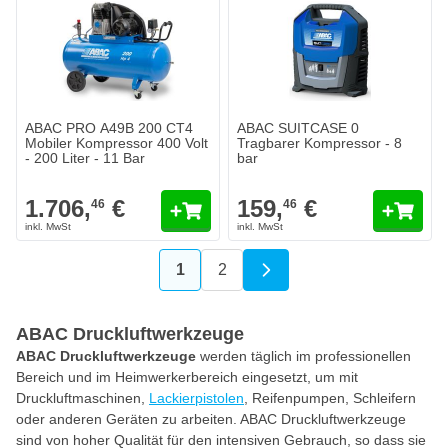
ABAC PRO A49B 200 CT4
ABAC SUITCASE 0
Mobiler Kompressor 400 Volt
Tragbarer Kompressor - 8
- 200 Liter - 11 Bar
bar
1.706,
€
159,
€
46
46
1
2
Sie lesen gerade die Seite
Seite
ABAC Druckluftwerkzeuge
ABAC Druckluftwerkzeuge
werden täglich im professionellen
Bereich und im Heimwerkerbereich eingesetzt, um mit
Druckluftmaschinen,
Lackierpistolen
, Reifenpumpen, Schleifern
oder anderen Geräten zu arbeiten. ABAC Druckluftwerkzeuge
sind von hoher Qualität für den intensiven Gebrauch, so dass sie