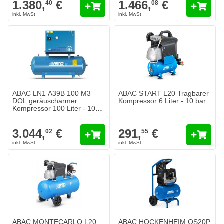
1.380,
€
1.466,
€
40
08
ABAC LN1 A39B 100 M3
ABAC START L20 Tragbarer
DOL geräuscharmer
Kompressor 6 Liter - 10 bar
Kompressor 100 Liter - 10
bar
3.044,
€
291,
€
02
55
ABAC MONTECARLO L20
ABAC HOCKENHEIM OS20P