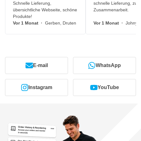
Schnelle Lieferung,
schnelle Lieferung, zuv
übersichtliche Webseite, schöne
Zusammenarbeit.
Produkte!
Vor 1 Monat
·
Gerben, Druten
Vor 1 Monat
·
Johny, 
E-mail
WhatsApp
Instagram
YouTube