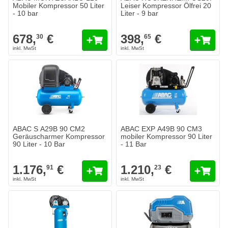
Mobiler Kompressor 50 Liter
Leiser Kompressor Ölfrei 20
- 10 bar
Liter - 9 bar
678,
€
398,
€
30
65
ABAC S A29B 90 CM2
ABAC EXP A49B 90 CM3
Geräuscharmer Kompressor
mobiler Kompressor 90 Liter
90 Liter - 10 Bar
- 11 Bar
1.176,
€
1.210,
€
91
23