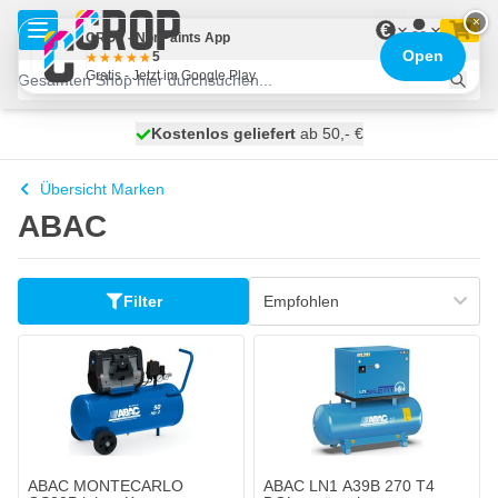
Zum Inhalt springen
×
€
CROP - NonPaints App
Open
5
Gratis - Jetzt im Google Play
Kostenlos geliefert
100 Tage
heute versendet
ab 50,- €
Übersicht Marken
ABAC
Filter
ABAC MONTECARLO
ABAC LN1 A39B 270 T4