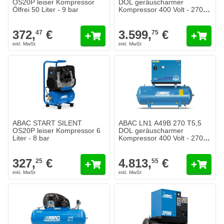
OS20P leiser Kompressor
DOL geräuscharmer
Ölfrei 50 Liter - 9 bar
Kompressor 400 Volt - 270
Liter - 10 bar
372,
€
3.599,
€
47
75
ABAC START SILENT
ABAC LN1 A49B 270 T5,5
OS20P leiser Kompressor 6
DOL geräuscharmer
Liter - 8 bar
Kompressor 400 Volt - 270
Liter - 11 bar
327,
€
4.813,
€
25
55