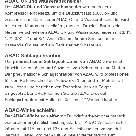
ABAC Öl- und Wasserabscheider
Der
ABAC-Öl- und Wasserabscheider
wird nach dem
Kompressor eingesetzt, um die Druckluft fast 100% öl- und
wasserfrei zu filtern. Jeder ABAC Öl- und Wasserabscheider wird
mit einem Manometer geliefert, das den Druck in Bar anzeigt.
Neben verschiedenen ABAC Öl- und Wasserabscheidern mit 1/4",
1/2", 3/8", 1" und 3/4" Anschlüssen können Sie auch eine
passende Öldüse und ein Reduzierventil bestellen.
ABAC-Schlagschrauber
Der
pneumatische Schlagschrauber von ABAC
verwendet
Druckluft zum Lösen und Anziehen von Schrauben und Muttern.
Der pneumatische Schlagschrauber von ABAC wird professionell
für den Reifenwechsel bei Autowerkstätten und im Motorsport
zum Lösen und Anziehen von Radschrauben an Felgen
eingesetzt. Bei CROP können Sie alle ABAC Druckluft-
Schlagschrauber mit Halbzoll-, 3/4" und 1" Vierkant kaufen.
ABAC-Winkelschleifer
Der
ABAC-Winkelschleifer
mit Druckluft arbeitet pneumatisch,
wodurch er unglaublich leistungsstark ist. ABAC-Winkelschleifer
können mit 115 mm und 125 mm Schleifscheiben verwendet
werden. Daher wird der ABAC-Winkelschleifer täglich zum