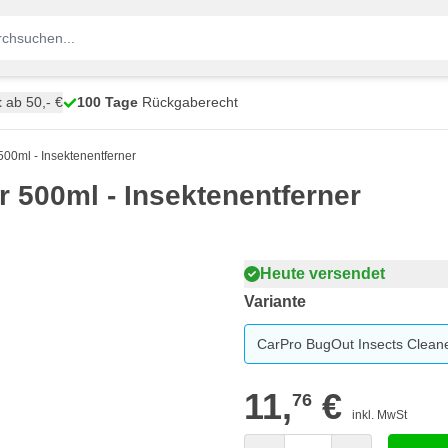
t
ab 50,- €
100 Tage
Rückgaberecht
00ml - Insektenentferner
 500ml - Insektenentferner
Heute versendet
Variante
CarPro BugOut Insects Cleane
11,
€
76
inkl. MwSt
Menge