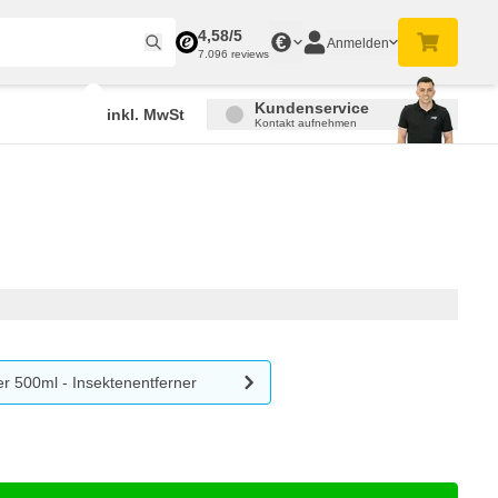
4,58/5
€
Anmelden
7.096 reviews
Kundenservice
inkl. MwSt
Kontakt aufnehmen
r 500ml - Insektenentferner