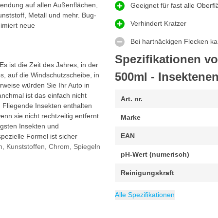
wendung auf allen Außenflächen,
Geeignet für fast alle Oberf
unststoff, Metall und mehr. Bug-
Verhindert Kratzer
nimiert neue
Bei hartnäckigen Flecken ka
Spezifikationen v
s ist die Zeit des Jahres, in der
500ml - Insektenen
os, auf die Windschutzscheibe, in
erweise würden Sie Ihr Auto in
nchmal ist das einfach nicht
Art. nr.
 Fliegende Insekten enthalten
n sie nicht rechtzeitig entfernt
Marke
igsten Insekten und
EAN
ezielle Formel ist sicher
, Kunststoffen, Chrom, Spiegeln
pH-Wert (numerisch)
Reinigungskraft
hen sicher verwendet werden.
pH-Wert
Geeignet als Snow Foam
Konzentration
Packung
Gewicht
Geeignet für
Inhalt
Kategorie
500 ml
Alkalisch
500 g
1 Stück
Insektenentferne
Aluminium, Chr
Gebrauchsfe
 Waschroutine, damit Sie sich
Alle Spezifikationen
trocknete Insekten können
tsitzende Insekten schnell vom