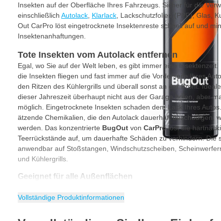
Insekten auf der Oberfläche Ihres Fahrzeugs. Sicher für die Ver
einschließlich
Autolack
,
Klarlack
, Lackschutzfolien (PPF), Glas, K
Out CarPro löst eingetrocknete Insektenreste schnell auf und mi
Insektenanhaftungen.
Tote Insekten vom Autolack entfernen
Egal, wo Sie auf der Welt leben, es gibt immer eine Insektenzeit. E
die Insekten fliegen und fast immer auf die Vorderseite Ihres Aut
den Ritzen des Kühlergrills und überall sonst an der Front. Ideal
dieser Jahreszeit überhaupt nicht aus der Garage holen, aber ma
möglich. Eingetrocknete Insekten schaden dem Lack Ihres Autos.
ätzende Chemikalien, die den Autolack dauerhaft beschädigen, wen
werden. Das konzentrierte
BugOut
von
CarPro
löst die hartnäck
Teerrückstände auf, um dauerhafte Schäden zu verhindern. Die sp
anwendbar auf Stoßstangen, Windschutzscheiben, Scheinwerfern
und Kühlergrills.
Geeignet für alle Außenflächen
BugOut
von
CarPro
kann auf allen Arten von äußeren Oberfläc
Verwenden Sie den Insektenentferner als Teil Ihrer regelmäßigen
Vollständige Produktinformationen
keine Sorgen um eingetrocknete Enzyme machen müssen. Einge
dauerhafte Lackschäden verursachen. Deshalb ist es wichtig, fes