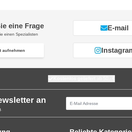
ie eine Frage
E-mail
ie einen Spezialisten
Instagra
t aufnehmen
Kostenlos geliefert
ab 50,- €
ewsletter an
E-Mailadresse
g.
ung
Beliebte Kategori