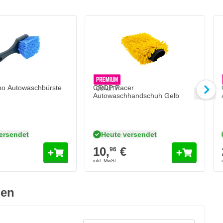
 Stark
o Autowaschbürste
CROP Racer
Autowaschhandschuh Gelb
ersendet
Heute versendet
10,
€
96
gen