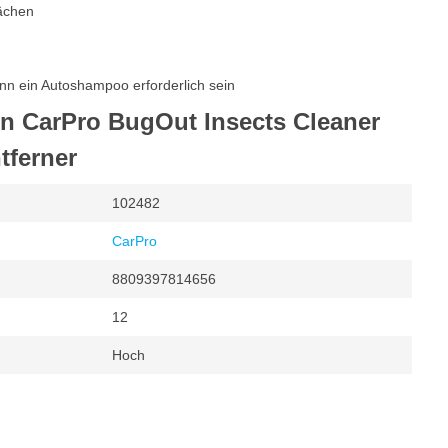
lächen
nn ein Autoshampoo erforderlich sein
on CarPro BugOut Insects Cleaner
tferner
102482
CarPro
8809397814656
12
Hoch
r
om, Glas, Kunststoff, Lack (alle), Metall, Lackschutzfolie (PPF)
rtig
Nein