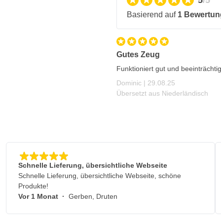
5
/5
Basierend auf
1 Bewertun
Gutes Zeug
Funktioniert gut und beeinträchti
29. August 2025
Dominic |
29.08.25
Übersetzt aus Niederländisch
Schnelle Lieferung, übersichtliche Webseite
Schnelle Lieferung, übersichtliche Webseite, schöne
Produkte!
Vor 1 Monat
·
Gerben, Druten