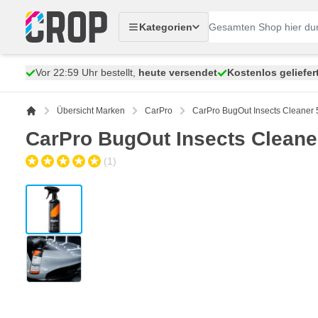
Zum Inhalt springen
Kategorien
Vor 22:59 Uhr bestellt,
heute versendet
Kostenlos geliefer
Übersicht Marken
CarPro
CarPro BugOut Insects Cleaner 5
CarPro BugOut Insects Cleaner
(1)
View larger image
View larger image