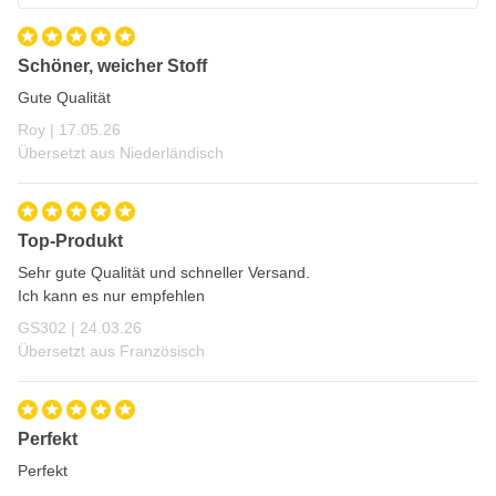
Schöner, weicher Stoff
Gute Qualität
17. Mai 2026
Roy |
17.05.26
Übersetzt aus Niederländisch
Top-Produkt
Sehr gute Qualität und schneller Versand.
Ich kann es nur empfehlen
24. März 2026
GS302 |
24.03.26
Übersetzt aus Französisch
Perfekt
Perfekt