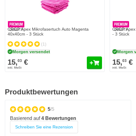
Produkteigenschaften CROP Apex Mikrofasertuch
Auto Blau
Kantenlos
CROP Apex Mikrofasertuch Auto Magenta
CROP Apex 
Geeignet für das sichere Abwischen von
40x40cm - 3 Stück
- 3 Stück
Autopflegeprodukten
(1)
Langlebig und strapazierfähig
Morgen versendet
Morgen 
Fusselfrei
15,
€
15,
€
03
03
Sicher für alle Arten von Autolacken
Gute Absorption
Entfernt Schmutz und Verunreinigungen
Produktbewertungen
Hergestellt aus weicher und hochwertiger Mikrofaser
Erhältlich in vier Farben
5
/5
450 g/m²
Basierend auf
4 Bewertungen
Schreiben Sie eine Rezension