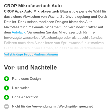
CROP Mikrofasertuch Auto
CROP Apex Auto Mikrofasertuch Blau
ist die perfekte Wahl für
das sichere Abwischen von Wachs, Sprühversiegelung und Quick
Detailer. Dank seines randlosen Designs bietet das Auto
Mikrofasertuch maximale Sicherheit und verhindert Kratzer auf
dem
Autolack
. Verwenden Sie das Mikrofasertuch für Ihre
bevorzugte wasserlose Waschanlage oder als abschließendes
Polieren nach dem Auspolieren von Sprühwachs für ultimativen
Glanz. Erhältlich in vier Farben, so dass Sie die verschiedenen
Autopflegeprodukte leicht unterscheiden können.
Vollständige Produktinformationen
Mikrofaser Handtuch
Vor- und Nachteile
Dies ist das sicherste Mikrofasertuch für Autoliebhaber, denn es
ist völlig randlos, ohne Ränder oder Nähte. Dadurch werden
Kratzer und Strudel minimiert. Dieses Mikrofasertuch ist der
Randloses Design
Gipfel der Präzision und Perfektion und hilft Ihnen, jedes Detail
Ihres Fahrzeugs optimal zu pflegen. Ideal zum Polieren von
Ultra weich
Chrom, glänzenden Metallen, Glas, Spiegeln und Felgen. Dank
Hohe Absorption
seiner weichen und saugfähigen Fasern eignet sich dieses
Mikrofasertuch auch perfekt für die wasserlose Waschtechnik.
Nicht für die Verwendung mit Weichspüler geeignet