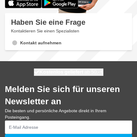
Haben Sie eine Frage
Kontaktieren Sie einen Spezialisten
Kontakt aufnehmen
Kostenlos geliefert
100 Tage
morgen versendet
ab 50,- €
Melden Sie sich für unseren
Newsletter an
Die besten und persönliche Angebote direkt in Ihrem
Posteingang.
E-Mailadresse