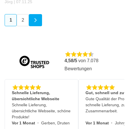
7. November 2025
Jörg |
07.11.25
1
2
Sie lesen gerade die Seite
Seite
4,58/5
von
7.078
Bewertungen
Schnelle Lieferung,
Gut, schnell und zuve
übersichtliche Webseite
Gute Qualität der Produ
Schnelle Lieferung,
schnelle Lieferung, zuv
übersichtliche Webseite, schöne
Zusammenarbeit.
Produkte!
Vor 1 Monat
·
Gerben, Druten
Vor 1 Monat
·
Johny, 