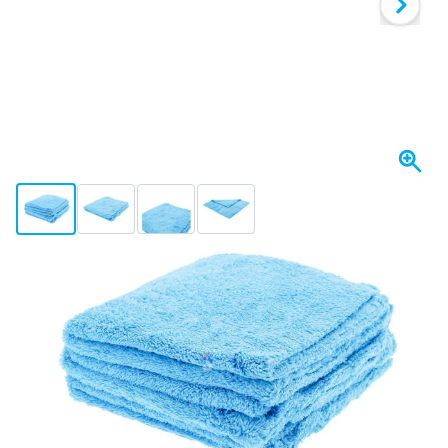
View larger image
View larger image
View larger image
View larger image
In Kürze wieder lieferbar
Variante
CROP Apex Mikrofasertuch Auto Blau 40x40cm - 3 Stück
15,
€
03
inkl. MwSt
Halte mich auf dem Laufenden