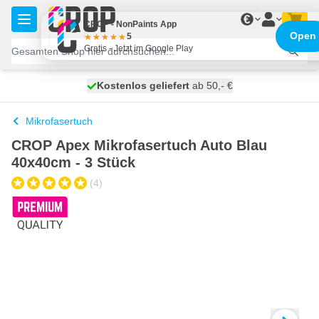
Zum Inhalt springen
€
CROP - NonPaints App
Open
5
Gratis - Jetzt im Google Play
Kostenlos geliefert
100 Tage
morgen versendet
ab 50,- €
Mikrofasertuch
CROP Apex Mikrofasertuch Auto Blau
40x40cm - 3 Stück
(4)