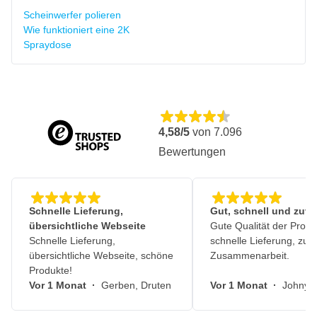
Scheinwerfer polieren
Wie funktioniert eine 2K
Spraydose
4,58/5
von
7.096
Bewertungen
Schnelle Lieferung,
Gut, schnell und zuve
übersichtliche Webseite
Gute Qualität der Produ
Schnelle Lieferung,
schnelle Lieferung, zuv
übersichtliche Webseite, schöne
Zusammenarbeit.
Produkte!
Vor 1 Monat
·
Gerben, Druten
Vor 1 Monat
·
Johny, 