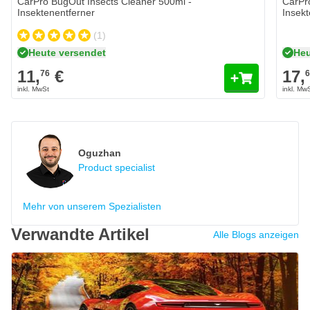
CarPro BugOut Insects Cleaner 500ml -
CarPr
Insektenentferner
Insekt
(1)
Heute versendet
Heu
11,
€
17,
76
Oguzhan
Product specialist
Mehr von unserem Spezialisten
Verwandte Artikel
Alle Blogs anzeigen