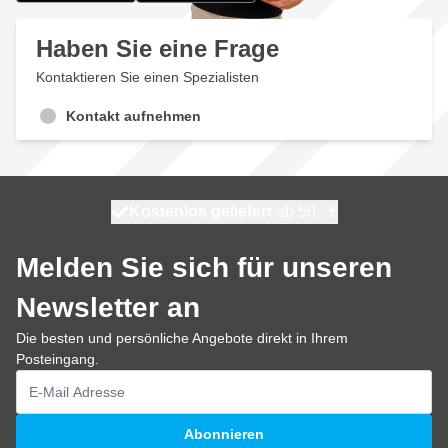
Haben Sie eine Frage
Kontaktieren Sie einen Spezialisten
Kontakt aufnehmen
Kostenlos geliefert
100 Tage
heute versendet
ab 50,- €
Melden Sie sich für unseren
Newsletter an
Die besten und persönliche Angebote direkt in Ihrem
Posteingang.
E-Mailadresse
Abonnieren