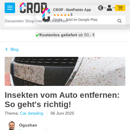
Zum Inhalt springen
€
CROP - NonPaints App
5
Gratis - Jetzt im Google Play
Kostenlos geliefert
100 Tage
heute versendet
ab 50,- €
Blog
Insekten vom Auto entfernen:
So geht's richtig!
Thema:
Car detailing
06 Juni 2025
Oguzhan