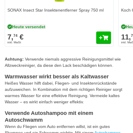
SONAX Insect Star Insektenentferner Spray 750 ml
Koch 
Heute versendet
Heu
7,
€
11,
74
Achtung:
Verwende niemals aggressive Reinigungsmittel wie
Allzweckreiniger, da diese den Lack beschädigen können.
Warmwasser wirkt besser als Kaltwasser
Heißes Wasser hilft dabei, Fliegen- und Insektenrückstände
aufzuweichen. In Kombination mit dem richtigen Reiniger sorgt
warmes Wasser für eine effektive Reinigung. Vermeide kaltes
Wasser – es wirkt einfach weniger effektiv.
Verwende Autoshampoo mit einem
Autoschwamm
Wenn du Fliegen vom Auto entfernen willst, ist ein gutes
Shampoo und ein Schwamm wichtig. Mit einem
Autoshampoo