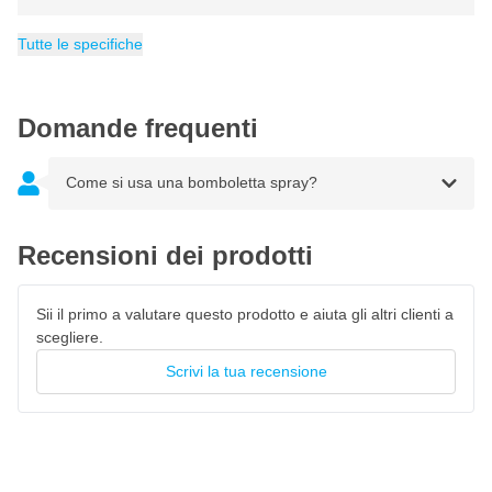
Facile da rimuovere da materiali non porosi
Peso
Copertura massima m²
EAN
Contenuto
Indice di brillantezza
Categoria
4048500376238
400 g
Graffiti
400 ml
Opaco
2 m²
Aderisce perfettamente a pietra, cemento, legno, tela e altre
Tutte le specifiche
superfici ruvide
Vernice ad asciugatura rapida che si asciuga dalla polvere in
10 minuti
Domande frequenti
Può rimanere in posa per settimane o mesi (a seconda delle
condizioni atmosferiche)
Come si usa una bomboletta spray?
Si asciuga con una bella finitura opaca
Facile da applicare
Recensioni dei prodotti
Sii il primo a valutare questo prodotto e aiuta gli altri clienti a
scegliere.
Scrivi la tua recensione