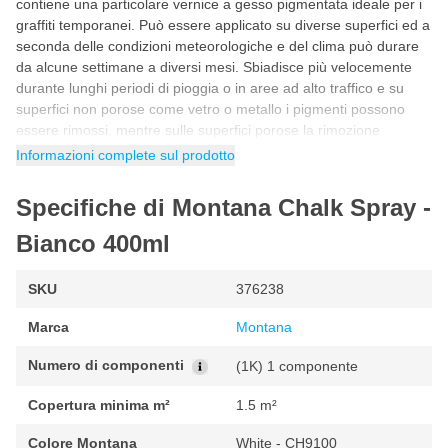
contiene una particolare vernice a gesso pigmentata ideale per i
graffiti temporanei. Può essere applicato su diverse superfici ed a
seconda delle condizioni meteorologiche e del clima può durare
da alcune settimane a diversi mesi. Sbiadisce più velocemente
durante lunghi periodi di pioggia o in aree ad alto traffico e su
superfici non porose come vetro o metallo i pigmenti possono
essere rimossi, mentre sulle superfici porose la rimozione
potrebbe essere più difficile. Si consiglia l'applicazione di prova e
Informazioni complete sul prodotto
la rimozione su una sezione non visibile del supporto quando si
lavora su una superficie non porosa.
Specifiche di Montana Chalk Spray -
Vernice a gesso
Bianco 400ml
Siete alla ricerca di una pittura a gesso speciale
con una finitura
gessosa
? Questa bomboletta spray di vernice gessosa Montana
SKU
376238
si asciuga opaca come il gesso e crea un aspetto unico. La
bomboletta spray Montana Chalk si attacca bene su tela, tela da
Marca
Montana
pittore, pietra, ceramica, cemento e altri materiali porosi. Ideale
per spruzzare il giardino, i vasi e altri oggetti con il colore della
Numero di componenti
(1K) 1 componente
pittura a gesso.
Copertura minima m²
1.5 m²
Caratteristiche
Colore Montana
White - CH9100