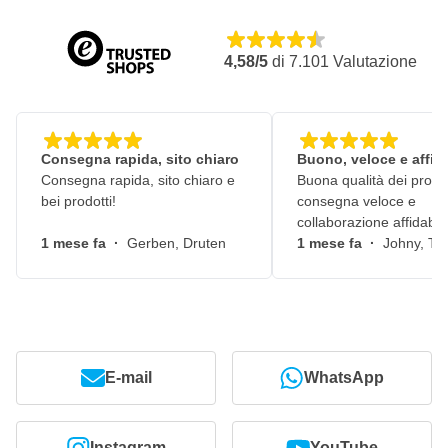
4,58/5
di
7.101
Valutazione
Consegna rapida, sito chiaro
Buono, veloce e affid
Consegna rapida, sito chiaro e
Buona qualità dei prodot
bei prodotti!
consegna veloce e
collaborazione affidabile
1 mese fa
·
Gerben, Druten
1 mese fa
·
Johny, Ti
E-mail
WhatsApp
Instagram
YouTube