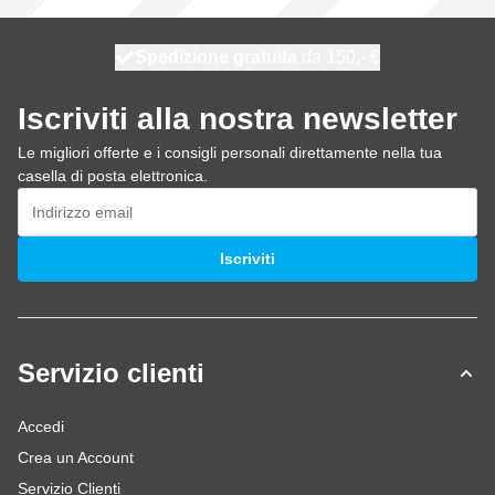
Spedizione gratuita
100 giorni
spedito oggi
da 150,- €
Iscriviti alla nostra newsletter
Le migliori offerte e i consigli personali direttamente nella tua
casella di posta elettronica.
Indirizzo email
Iscriviti
Servizio clienti
Accedi
Crea un Account
Servizio Clienti