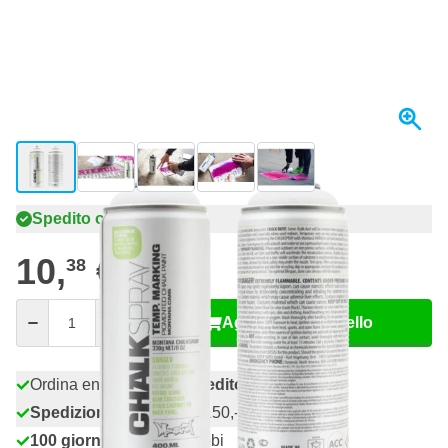
View larger image
View larger image
View larger image
View larger image
View larger image
Spedito oggi
10,
€
38
incl. IVA
Quantità
Aggiungi al Carrello
Ordina entro le 23:59,
spedito oggi
Spedizione gratuita
da 150,- €
100 giorni
per resi & cambi