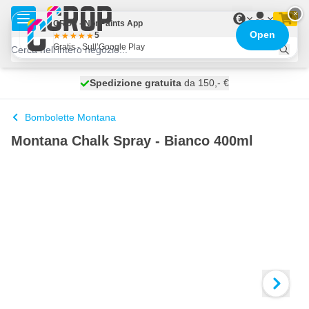
Salta al contenuto
×
€
CROP - NonPaints App
Open
5
Gratis - Sull’Google Play
Spedizione gratuita
100 giorni
spedito oggi
da 150,- €
Bombolette Montana
Montana Chalk Spray - Bianco 400ml