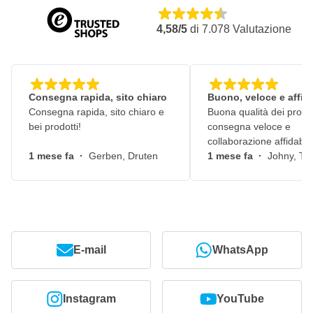
4,58/5
di
7.078
Valutazione
Consegna rapida, sito chiaro
Buono, veloce e affid
Consegna rapida, sito chiaro e
Buona qualità dei prodot
bei prodotti!
consegna veloce e
collaborazione affidabile
1 mese fa
·
Gerben, Druten
1 mese fa
·
Johny, Ti
E-mail
WhatsApp
Instagram
YouTube