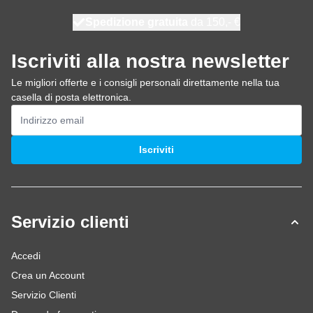
Spedizione gratuita
100 giorni
spedito oggi
da 150,- €
Iscriviti alla nostra newsletter
Le migliori offerte e i consigli personali direttamente nella tua
casella di posta elettronica.
Indirizzo email
Iscriviti
Servizio clienti
Accedi
Crea un Account
Servizio Clienti