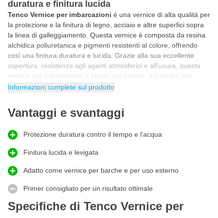
duratura e finitura lucida
Tenco Vernice per imbarcazioni
è una vernice di alta qualità per
la protezione e la finitura di legno, acciaio e altre superfici sopra
la linea di galleggiamento. Questa vernice è composta da resina
alchidica poliuretanica e pigmenti resistenti al colore, offrendo
così una finitura duratura e lucida. Grazie alla sua eccellente
copertura, resistenza agli agenti atmosferici e all'usura, questa
vernice per imbarcazioni è ideale per barche, ma anche per
applicazioni in casa e in giardino.
Informazioni complete sul prodotto
Vernice lucida per imbarcazioni con forte protezione
Vantaggi e svantaggi
Questa
vernice per imbarcazioni
si distingue per le sue forti
proprietà protettive e per il risultato finale impeccabile. Tenco
Vernice per imbarcazioni è idrorepellente, resistente agli UV e agli
Protezione duratura contro il tempo e l'acqua
agenti atmosferici, garantendo così una protezione duratura delle
Finitura lucida e levigata
superfici. L'ottima fluidità assicura un risultato uniforme e
professionale senza striature. Inoltre, la vernice è adatta per
Adatto come vernice per barche e per uso esterno
essere applicata sopra vernici poliuretaniche monocomponente
esistenti.
Primer consigliato per un risultato ottimale
Utilizzare la vernice per imbarcazioni per barche
Specifiche di Tenco Vernice per
e superfici esterne