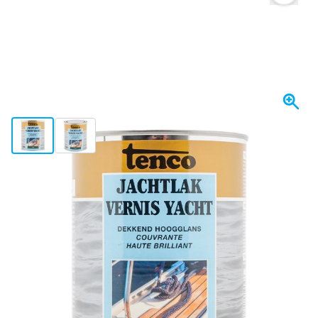
View larger image
View larger image
Spedito oggi
23,
€
77
incl. IVA
Quantità
Aggiungi al Carrello
Ordina entro le 23:59,
spedito oggi
Spedizione gratuita
da 150,- €