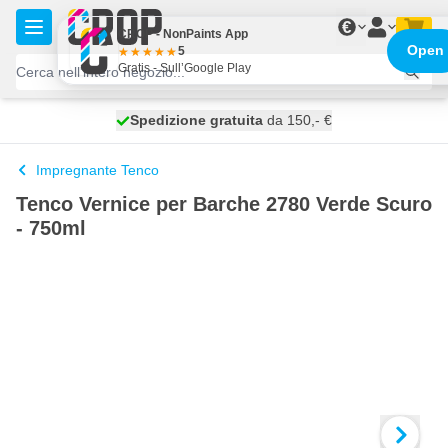
Salta al contenuto
€
CROP - NonPaints App
Open
5
Gratis - Sull’Google Play
Spedizione gratuita
100 giorni
spedito oggi
da 150,- €
Impregnante Tenco
Tenco Vernice per Barche 2780 Verde Scuro
- 750ml