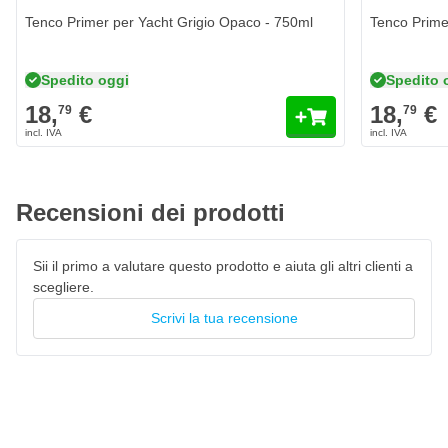
A base di resina alchidica poliuretanica
Tenco Primer per Yacht Grigio Opaco - 750ml
Tenco Prime
Eccellente copertura e resistenza all'usura
Idrorepellente e resistente agli UV
Spedito oggi
Spedito 
Resistente agli agenti atmosferici e duratura
18,
€
18,
€
79
79
Ottima fluidità per un risultato impeccabile
Adatta per legno e metallo
Ripitturabile dopo circa 24 ore
Recensioni dei prodotti
Sii il primo a valutare questo prodotto e aiuta gli altri clienti a
scegliere.
Scrivi la tua recensione