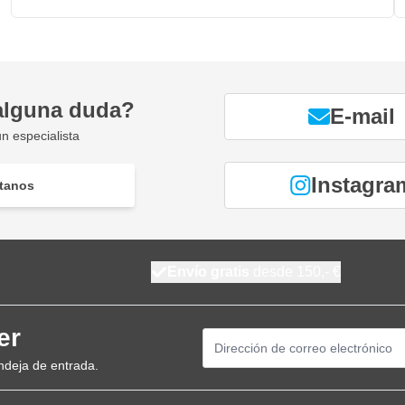
alguna duda?
E-mail
n especialista
Instagra
tanos
Envío gratis
desde 150,- €
er
Dirección de email
ndeja de entrada.