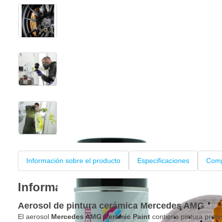
View larger image
View larger image
View larger image
+2
Información sobre el producto
Especificaciones
Comp
Información sobre el producto
Aerosol de pintura cerámica Mercedes AMG
El aerosol
Mercedes AMG Ceramic Paint
contiene pintura profes