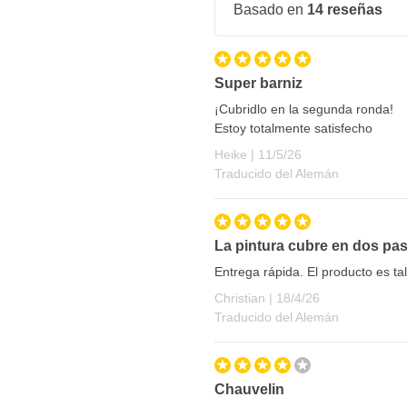
Basado en
14 reseñas
Super barniz
¡Cubridlo en la segunda ronda!
Estoy totalmente satisfecho
11 de mayo de 2026
Heike |
11/5/26
Traducido del Alemán
La pintura cubre en dos pa
Entrega rápida. El producto es t
18 de abril de 2026
Christian |
18/4/26
Traducido del Alemán
Chauvelin