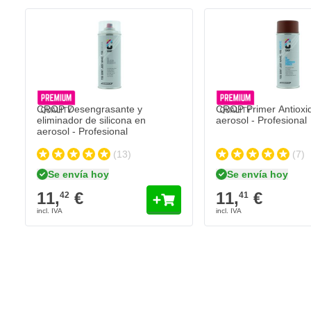
Pintura de alto poder cubriente
Pintura de calidad profesional (acrílica)
Secado rápido
Debe rociarse con
laca transparente
CROP Desengrasante y
CROP Primer Antioxi
eliminador de silicona en
aerosol - Profesional
aerosol - Profesional
(13)
(7)
Se envía hoy
Se envía hoy
11,
€
11,
€
42
41