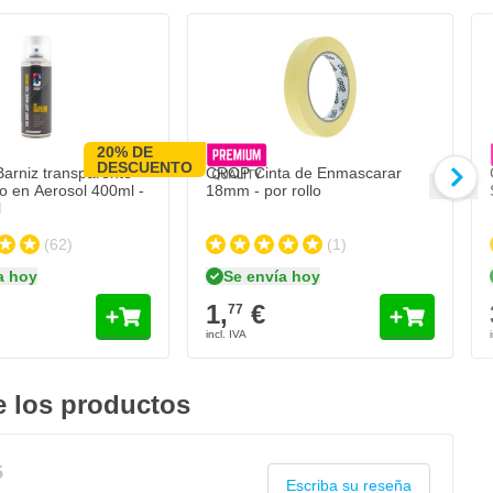
20% DE
DESCUENTO
rniz transparente
CROP Cinta de Enmascarar
llo en Aerosol 400ml -
18mm - por rollo
l
(62)
(1)
a hoy
Se envía hoy
1,
€
77
 los productos
5
Escriba su reseña