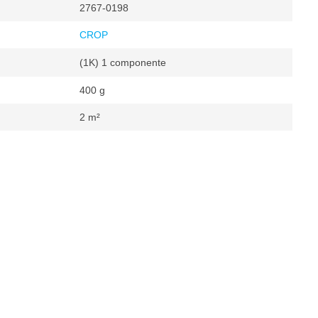
2767-0198
CROP
(1K) 1 componente
400 g
2 m²
che
²