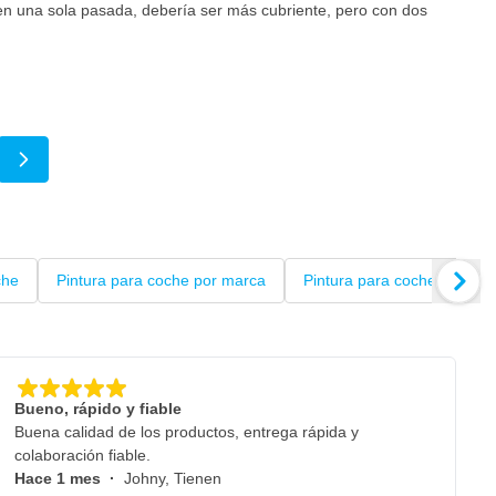
e en una sola pasada, debería ser más cubriente, pero con dos
do página
gina
che
Pintura para coche por marca
Pintura para coches en spr
Bueno, rápido y fiable
Buena calidad de los productos, entrega rápida y
colaboración fiable.
Hace 1 mes
·
Johny, Tienen