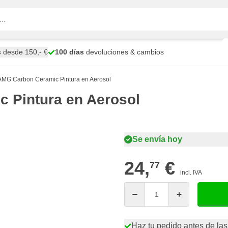
s
desde 150,- €
100 días
devoluciones & cambios
MG Carbon Ceramic Pintura en Aerosol
 Pintura en Aerosol
Se envía hoy
24,
€
77
incl. IVA
Cantidad
Haz tu pedido antes de las