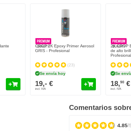
dante
CROP 2K Epoxy Primer Aerosol
2K CROP Ba
GRIS - Profesional
de alto bri
Profesiona
(23)
Se envía hoy
Se enví
19,- €
18,
€
90
Comentarios sobre
4.85
/