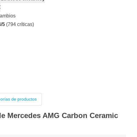
€
cambios
4/5
(794 críticas)
gorías de productos
 de Mercedes AMG Carbon Ceramic
l