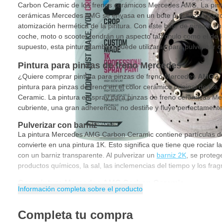
Carbon Ceramic de los frenos cerámicos Mercedes AMG. La pint
cerámicas Mercedes AMG se envasa en un bote pulverizador pro
atomización hermética de la pintura. Con este bote de pintura en
coche, moto o scooter tendrán un aspecto tan chulo como el de
supuesto, esta pintura también puede utilizarse para pulverizar ot
Pintura para pinzas de freno Mercedes
¿Quiere comprar pintura para pinzas de freno Mercedes
AMG
?.
pintura para pinzas de freno en el color cerámico original de l
Ceramic. La pintura en spray para pinzas de freno cerámicas M
cubriente, una gran adherencia, no destiñe y fluye perfectamente
Pulverizar con barniz
La pintura Mercedes AMG Carbon Ceramic contiene partículas de 
convierte en una pintura 1K. Esto significa que tiene que rociar l
con un barniz transparente. Al pulverizar un
barniz 2K
, se proteg
productos químicos, la sal, las inclemencias del tiempo y los fra
Con pintura Mercedes AMG Carbon Ceramic
Información completa sobre el producto
Con laca profesional de MIPA
Completa tu compra
Color: Mercedes AMG Frenos cerámicos