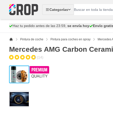
Ir al contenido
Categorías
Haz tu pedido antes de las 23:59,
se envía hoy
Envío grati
Pintura de coche
Pintura para coches en spray
Mercedes A
Mercedes AMG Carbon Ceramic
(14)
View larger image
View larger image