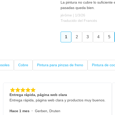
La pintura no cubre lo suficient
pasadas queda bien.
1 de marzo de 2026
jérôme |
1/3/26
Traducido del Francés
1
2
3
4
5
Actualmente estás leyen
Página
Página
Página
Pá
osoles
Cobre
Pintura para pinzas de freno
Pintura de co
Entrega rápida, página web clara
Entrega rápida, página web clara y productos muy buenos.
Hace 1 mes
·
Gerben, Druten