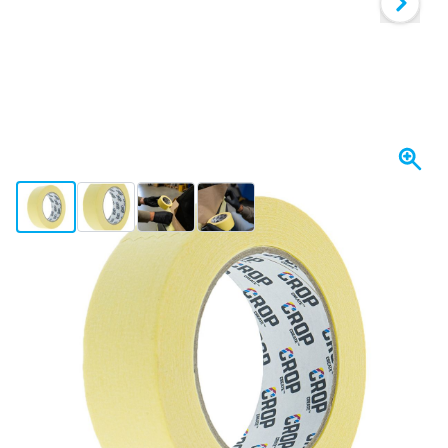
View larger image
View larger image
View larger image
View larger image
Se envía hoy
Variante
CROP Cinta de Enmascarar 36mm - por rollo
Elija un número
22
1 unidad
3,
€