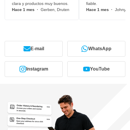
clara y productos muy buenos.
fiable.
Hace 1 mes
·
Gerben, Druten
Hace 1 mes
·
Johny, 
E-mail
WhatsApp
Instagram
YouTube