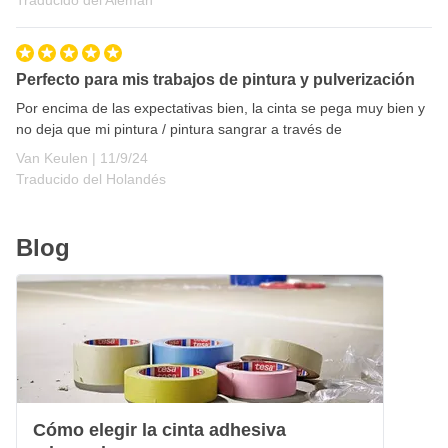
Traducido del Alemán
Perfecto para mis trabajos de pintura y pulverización
Por encima de las expectativas bien, la cinta se pega muy bien y
no deja que mi pintura / pintura sangrar a través de
11 de septiembre de 2024
Van Keulen |
11/9/24
Traducido del Holandés
Blog
Cómo elegir la cinta adhesiva