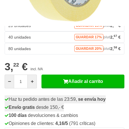
83
5 unidades
2,
€
GUARDAR 12%
p/ud
80
10 unidades
2,
€
GUARDAR 13%
p/ud
73
20 unidades
2,
€
GUARDAR 15%
p/ud
67
40 unidades
2,
€
GUARDAR 17%
p/ud
58
80 unidades
2,
€
GUARDAR 20%
p/ud
3,
€
22
incl. IVA
Cantidad
Añadir al carrito
Haz tu pedido antes de las 23:59,
se envía hoy
Envío gratis
desde 150,- €
100 días
devoluciones & cambios
Opiniones de clientes:
4,16/5
(791 críticas)