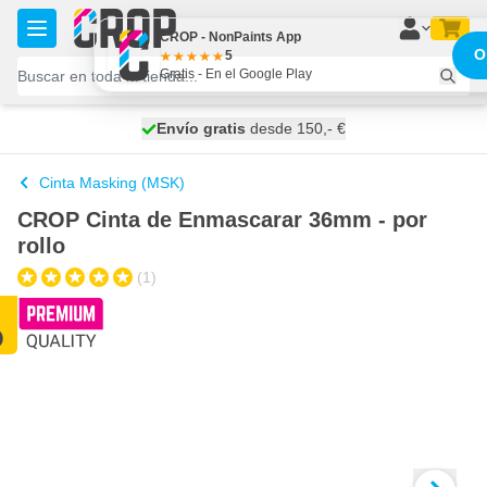
Ir al contenido
CROP - NonPaints App
O
5
Gratis - En el Google Play
100 días
Envío gratis
desde 150,- €
se envía hoy
Cinta Masking (MSK)
CROP Cinta de Enmascarar 36mm - por
rollo
(1)
O