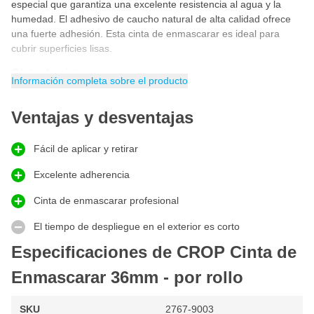
especial que garantiza una excelente resistencia al agua y la
humedad. El adhesivo de caucho natural de alta calidad ofrece
una fuerte adhesión. Esta cinta de enmascarar es ideal para
cubrir superficies lisas.
Cinta de pintor
Información completa sobre el producto
La cinta de pintor es útil durante la pintura para crear líneas
nítidas entre distintos colores de pintura o superficies. También
Ventajas y desventajas
puede utilizarse para delimitar bordes y proteger contra
salpicaduras de pintura. Además, ayuda a fijar la película de
enmascaramiento en superficies que no se van a pintar. La cinta
Fácil de aplicar y retirar
crepé CROP es adecuada para todo tipo de pinturas y lacas.
Tanto si trabaja con pintura convencional a base de diluyente,
Excelente adherencia
pintura de automoción 2K o pintura a base de agua, ¡esta es la
Cinta de enmascarar profesional
mejor cinta de enmascarar para cualquier aplicación! La pintura
no se correrá bajo la cinta de enmascarar.
El tiempo de despliegue en el exterior es corto
Cinta de enmascarar
Especificaciones de CROP Cinta de
La cinta de enmascarar se utiliza en talleres de reparación de
Enmascarar 36mm - por rollo
automóviles para enmascarar piezas de la carrocería durante la
pulverización, manteniendo protegidas las superficies
circundantes. Ayuda a crear líneas de pintura ajustadas y evita
SKU
2767-9003