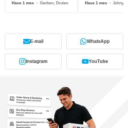
Hace 1 mes
·
Gerben, Druten
Hace 1 mes
·
Johny, 
E-mail
WhatsApp
Instagram
YouTube