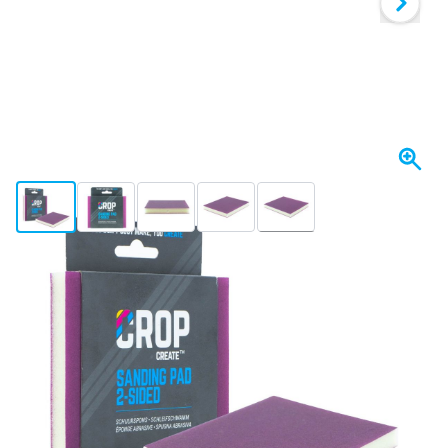
View larger image
View larger image
View larger image
View larger image
View larger image
+5
Se envía hoy
Variante
CROP Almohadilla de Lijado P280 - 100x120mm
Elija un número
50
1 unidad
2,
€