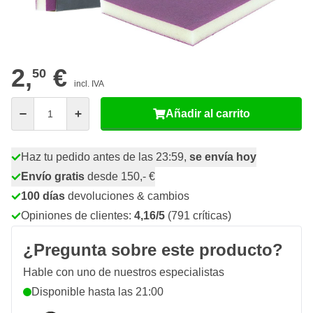
38
10 unidades
2,
€
GUARDAR 5%
p/ud
25
20 unidades
2,
€
GUARDAR 10%
p/ud
2,
€
50
incl. IVA
Cantidad
Añadir al carrito
Haz tu pedido antes de las 23:59,
se envía hoy
Envío gratis
desde 150,- €
100 días
devoluciones & cambios
Opiniones de clientes:
4,16/5
(791 críticas)
¿Pregunta sobre este producto?
Hable con uno de nuestros especialistas
Disponible hasta las 21:00