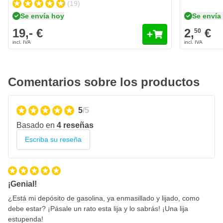
No se rompe ni se desgarrar
(19)
Empaquetada individualmente por cada grano de lijado
Se envía hoy
Se envía
19,- €
2,
€
50
Comentarios sobre los productos
5
/5
Basado en
4 reseñas
Escriba su reseña
¡Genial!
¿Está mi depósito de gasolina, ya enmasillado y lijado, como
debe estar? ¡Pásale un rato esta lija y lo sabrás! ¡Una lija
estupenda!