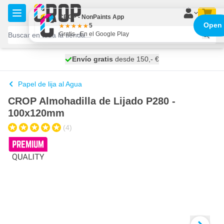
Ir al contenido
CROP - NonPaints App
Open
5
Gratis - En el Google Play
100 días
Envío gratis
desde 150,- €
se envía hoy
Papel de lija al Agua
CROP Almohadilla de Lijado P280 -
100x120mm
(4)