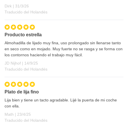
31 de marzo de 2026
Dirk |
31/3/26
Traducido del Holandés
Producto estrella
Almohadilla de lijado muy fina, uso prolongado sin llenarse tanto
en seco como en mojado. Muy fuerte no se rasga y se forma con
los contornos haciendo el trabajo muy fácil.
14 de septiembre de 2025
JD Nijhof |
14/9/25
Traducido del Holandés
Plato de lija fino
Lija bien y tiene un tacto agradable. Lijé la puerta de mi coche
con ella.
23 de abril de 2025
Math |
23/4/25
Traducido del Holandés