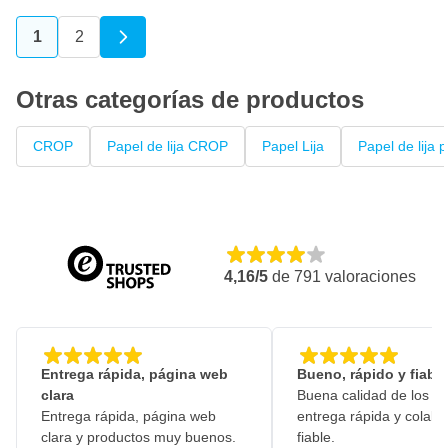
1
2
Actualmente estás leyendo página
Página
Otras categorías de productos
CROP
Papel de lija CROP
Papel Lija
Papel de lija 
4,16/5
de
791
valoraciones
Entrega rápida, página web
Bueno, rápido y fiable
clara
Buena calidad de los pr
Entrega rápida, página web
entrega rápida y colabo
clara y productos muy buenos.
fiable.