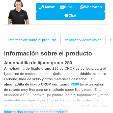
Llamar
E-mail
WhatsApp
Chat
Información sobre el producto
Ventajas y desventajas
E
Información sobre el producto
Almohadilla de lijado grano 280
Almohadilla de lijado grano 280
de CROP es perfecta para el
lijado fino de madera, metal, plástico, acero inoxidable, aluminio,
carbono, fibra de vidrio y otros materiales delicados. La
almohadilla de lijado CROP con grano
P280
tiene un patrón
de rayado muy fino para un resultado súper liso y mate. Esta
almohadilla P280 permite lijar pintura, barniz, imprimación y otros
materiales sin dejar rayas. Con esta almohadilla profesional
grano 280 lograrás un acabado perfectamente liso al lijar en seco
y en húmedo con agua.
Información completa sobre el producto