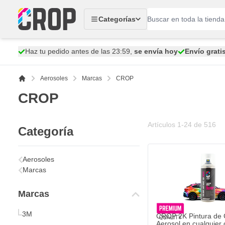
Ir al contenido
Categorías
Haz tu pedido antes de las 23:59,
se envía hoy
Envío grati
Aerosoles
Marcas
CROP
CROP
Artículos
1
-
24
de
516
Categoría
Aerosoles
Marcas
Marcas
3M
CROP 2K Pintura de 
Aerosol en cualquier c