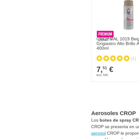
CROP RAL 1019 Bei
Grigiastro Alto Brillo 
400ml
(1)
7,
€
51
Aerosoles CROP
Los
botes de spray C
CROP se presenta en un 
aerosol
CROP le proporci