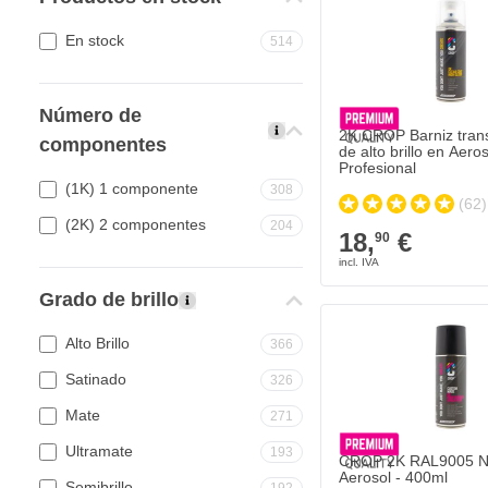
En stock
514
Número de
2K CROP Barniz tran
componentes
de alto brillo en Aeros
Profesional
(1K) 1 componente
308
(62)
(2K) 2 componentes
204
18,
€
90
Grado de brillo
CROP 2K RAL9005 NEG
23,
€
95
Se envía hoy
Alto Brillo
366
Satinado
326
Cantidad
Grado de brillo
Mate
271
Ultramate
193
CROP 2K RAL9005 
Aerosol - 400ml
Semibrillo
192