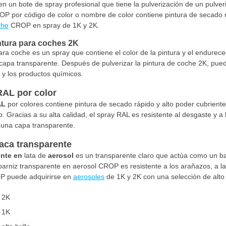
 un bote de spray profesional que tiene la pulverización de un pulver
P por código de color o nombre de color contiene pintura de secado r
che
CROP en spray de 1K y 2K.
ntura para coches 2K
ara coche es un spray que contiene el color de la pintura y el endurec
capa transparente. Después de pulverizar la pintura de coche 2K, pued
 y los productos químicos.
RAL por color
AL
por colores contiene pintura de secado rápido y alto poder cubrient
do. Gracias a su alta calidad, el spray RAL es resistente al desgaste y 
 una capa transparente.
laca transparente
ente en
lata de
aerosol
es un transparente claro que actúa como un bar
 barniz transparente en aerosol CROP es resistente a los arañazos, a la
P puede adquirirse en
aerosoles
de 1K y 2K con una selección de alto br
 2K
 1K