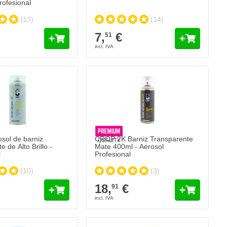
rofesional
(13)
(14)
7,
€
51
sol de barniz
CROP 2K Barniz Transparente
e de Alto Brillo -
Mate 400ml - Aerosol
l
Profesional
(10)
(3)
18,
€
91
CROP 2K Aerosol RAL 9016 Blanco Tráfic