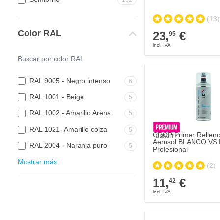
(13)
Color RAL
23,
€
95
RAL 9005 - Negro intenso
6
RAL 1001 - Beige
5
RAL 1002 - Amarillo Arena
5
RAL 1021- Amarillo colza
5
CROP Primer Relleno
Aerosol BLANCO VS1
RAL 2004 - Naranja puro
5
Profesional
Mostrar más
(2)
11,
€
42