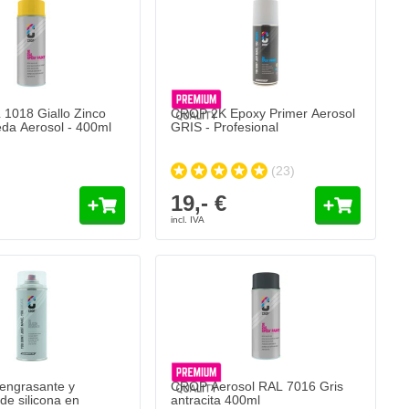
1018 Giallo Zinco
CROP 2K Epoxy Primer Aerosol
Seda Aerosol - 400ml
GRIS - Profesional
(23)
19,- €
CROP Aerosol RAL 7016 Gris antracita 40
7,
€
51
Se envía hoy
Cantidad
Grado de brillo
Añadir al carrito
ngrasante y
CROP Aerosol RAL 7016 Gris
de silicona en
antracita 400ml