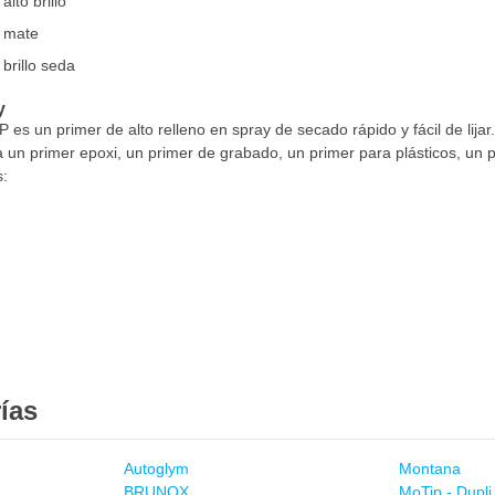
lto brillo
e mate
brillo seda
y
es un primer de alto relleno en spray de secado rápido y fácil de lija
a un primer epoxi, un primer de grabado, un primer para plásticos, un pr
s:
ías
Autoglym
Montana
BRUNOX
MoTip - Dupli