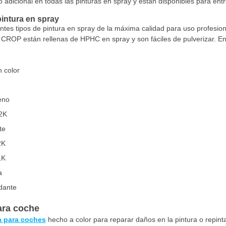
adicional en todas las pinturas en spray y están disponibles para ent
pintura en spray
es tipos de pintura en spray de la máxima calidad para uso profesional
 CROP están rellenas de HPHC en spray y son fáciles de pulverizar. En
n color
eno
2K
te
2K
1K
a
dante
ara coche
a para coches
hecho a color para reparar daños en la pintura o repint