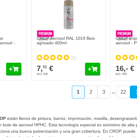
7,
€
51
Se envía hoy
Cantidad
Grado de brillo
Añadir al carrito
ge
CROP Aerosol RAL 1019 Beis
CROP Impri
Aerosol -
agrisado 400ml
aerosol - P
(1)
7,
€
16,- €
51
...
1
2
3
22
Actualmente estás leyen
Página
Página
Págin
ROP
están llenos de pintura, barniz, imprimación, masilla, desengrasan
bote de aerosol HPHC. Esta tecnología especial es sinónimo de alta pre
ona una buena pulverización y una gran cobertura. En CROP, puede c