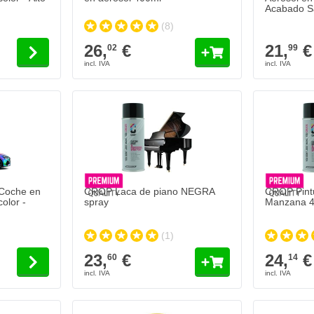
Acabado Sa
Color
(8)
26,
€
21,
€
02
99
Coche en
CROP Laca de piano NEGRA
CROP Pint
olor -
spray
Manzana 
(1)
23,
€
24,
€
60
14
CROP Aerosol RAL 1018 Amarillo zinc 400ml