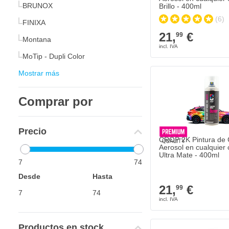
BRUNOX
Brillo - 400ml
(6)
FINIXA
21,
€
99
Montana
MoTip - Dupli Color
Mostrar más
Comprar por
Precio
CROP 2K Pintura de 
Aerosol en cualquier c
Ultra Mate - 400ml
7
74
Desde
Hasta
21,
€
99
Productos en stock