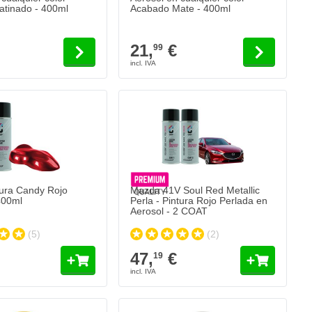
tinado - 400ml
Acabado Mate - 400ml
21,
€
99
ura Candy Rojo
Mazda 41V Soul Red Metallic
400ml
Perla - Pintura Rojo Perlada en
Aerosol - 2 COAT
(5)
(2)
47,
€
19