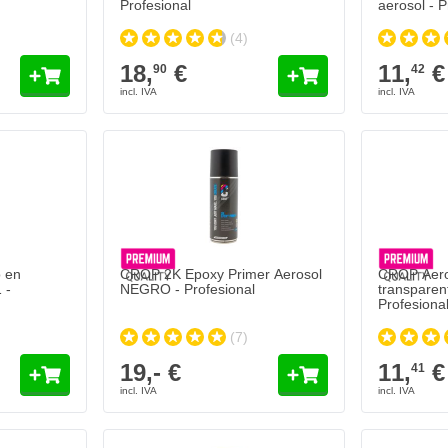
Profesional
aerosol - P
(4)
18,
€
11,
€
90
42
 en
CROP 2K Epoxy Primer Aerosol
CROP Aero
 -
NEGRO - Profesional
transparent
Profesiona
(7)
19,- €
11,
€
41
CROP Aerosol RAL 1019 Beis agrisado 400ml