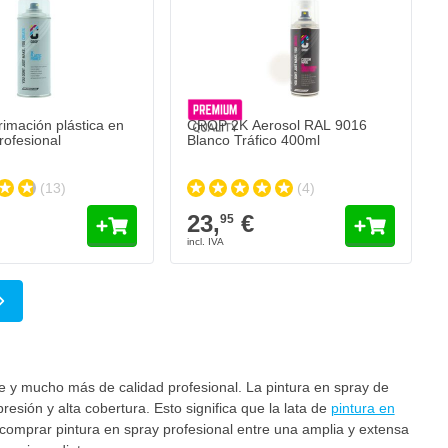
23,
€
95
Envío en 1-2 días
Cantidad
Grado de brillo
Añadir al carrito
mación plástica en
CROP 2K Aerosol RAL 9016
rofesional
Blanco Tráfico 400ml
(13)
(4)
23,
€
95
do página
a
te y mucho más de calidad profesional. La pintura en spray de
sión y alta cobertura. Esto significa que la lata de
pintura en
omprar pintura en spray profesional entre una amplia y extensa