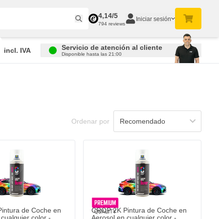
4,14/5
Iniciar sesión
794 reviews
Servicio de atención al cliente
incl. IVA
Disponible hasta las 21:00
Ordenar por
intura de Coche en
CROP 2K Pintura de Coche en
cualquier color -
Aerosol en cualquier color -