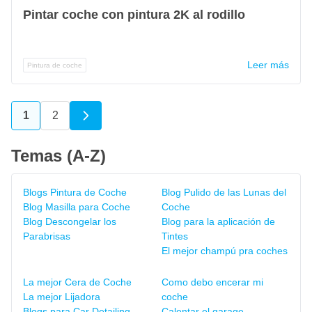
Pintar coche con pintura 2K al rodillo
Leer más
Pintura de coche
1
2
Actualmente estás leyendo página
Página
Temas (A-Z)
Blogs Pintura de Coche
Blog Pulido de las Lunas del
Blog Masilla para Coche
Coche
Blog Descongelar los
Blog para la aplicación de
Parabrisas
Tintes
El mejor champú pra coches
La mejor Cera de Coche
Como debo encerar mi
La mejor Lijadora
coche
Blogs para Car Detailing
Calentar el garage