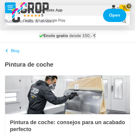
Ir al contenido
×
CROP - NonPaints App
Open
5
Gratis - En el Google Play
100 días
Envío gratis
desde 150,- €
se envía hoy
Blog
Pintura de coche
Pintura de coche: consejos para un acabado
perfecto