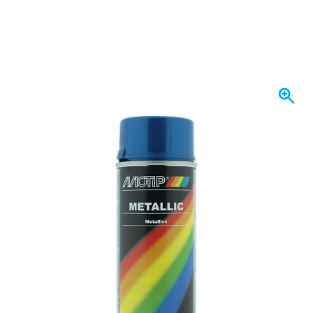
Heute versendet
Variante
MoTip Metallic Blau Spraydose 400ml
14,
€
21
inkl. MwSt
Menge
In den Warenkorb
Vor 23:59 Uhr bestellt,
heute versendet