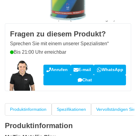
Kostenlos geliefert
ab 50,- €
100 Tage
Rückgaberecht
Kundenrezensionen:
4,58/5
(7.101 Bewertungen)
Fragen zu diesem Produkt?
Sprechen Sie mit einem unserer Spezialisten“
Bis 21:00 Uhr erreichbar
Anrufen
E-mail
WhatsApp
Chat
Produktinformation
Spezifikationen
Vervollständigen Sie
Produktinformation