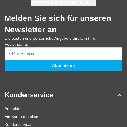
Kostenlos geliefert
100 Tage
heute versendet
ab 50,- €
Melden Sie sich für unseren
Newsletter an
Die besten und persönliche Angebote direkt in Ihrem
Posteingang.
E-Mailadresse
Abonnieren
Kundenservice
Anmelden
Ein Konto erstellen
Kundenservice