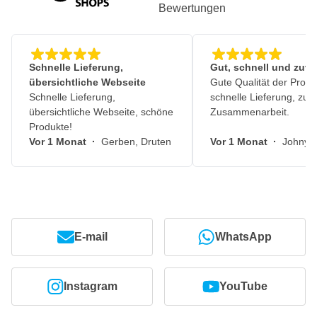
Bewertungen
Schnelle Lieferung,
Gut, schnell und zuve
übersichtliche Webseite
Gute Qualität der Produ
Schnelle Lieferung,
schnelle Lieferung, zuv
übersichtliche Webseite, schöne
Zusammenarbeit.
Produkte!
Vor 1 Monat
·
Gerben, Druten
Vor 1 Monat
·
Johny, 
E-mail
WhatsApp
Instagram
YouTube