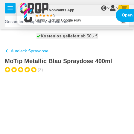
Zum Inhalt springen
€
CROP - NonPaints App
Open
5
Gratis - Jetzt im Google Play
Kostenlos geliefert
100 Tage
heute versendet
ab 50,- €
Autolack Spraydose
MoTip Metallic Blau Spraydose 400ml
(3)