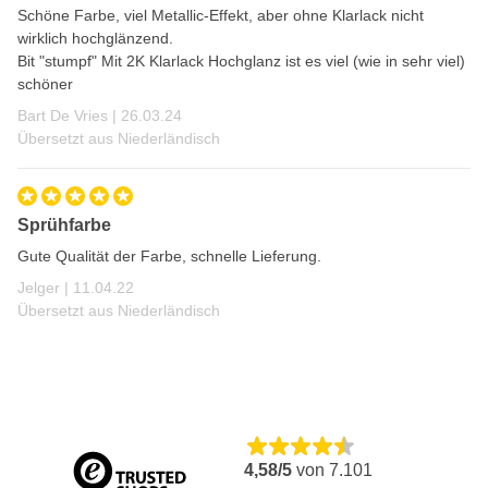
Schöne Farbe, viel Metallic-Effekt, aber ohne Klarlack nicht
Gute Haftung auf vielen Untergründen
wirklich hochglänzend.
Hohe Deckkraft
Bit "stumpf" Mit 2K Klarlack Hochglanz ist es viel (wie in sehr viel)
schöner
Verschleißfest
26. März 2024
Bart De Vries |
26.03.24
Langlebig
Übersetzt aus Niederländisch
Hochglanz
Kann mit Klarlack überlackiert werden
Sprühfarbe
Gute Qualität der Farbe, schnelle Lieferung.
11. April 2022
Jelger |
11.04.22
Übersetzt aus Niederländisch
4,58/5
von
7.101