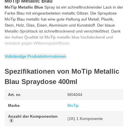
MoTip Metallic Blau
MoTip Metallic Blue
Spray ist ein schnelltrocknender Lack in der
Farbe Blau mit eingearbeiteten metallic Glitzer. Die Spraydose
MoTip Blau metallic hat eine gute Haftung auf Metall, Plastik,
Stein, Holz, Glas, Eisen, Aluminium und Kunststoff. Der blaue
Metallic-Sprühlack ist schnelltrocknend und verschleißfest. Dank
der hohen Qualität ist MoTip metallic blue hochdeckend und
resistent gegen Witterungseinflüsse.
Blau metallic Autolack
Vollständige Produktinformationen
Blauer Metallic-
Autolack
von MoTip ist eine schöne blaue
Farbe mit Glitzer, die einen funkelnden Effekt hat. Das MoTip
Spezifikationen von MoTip Metallic
Metallicblau ist ein glitzerndes Braun, bei welchem der Lack
hochglänzend trocknet. Vor dem Lackieren des metallicblauen
Blau Spraydose 400ml
Autolacks empfehlen wir, für eine optimale Haftung, zuerst eine
graue Grundierung aufzutragen.
Art. nr.
M04044
Blaumetallic Spraydose
Marke
MoTip
Blaues Metallic in der Sprühdose kann als Spray verwendet
werden, um ein Teil, eine Oberfläche oder ein Objekt in blauer
Anzahl der Komponenten
Metallic-Farbe zu lackieren. Eine blaue Metallic-Sprühdose ist
(1K) 1 Komponente
schnell und einfach in der Anwendung. Das MoTip Aerosol blue