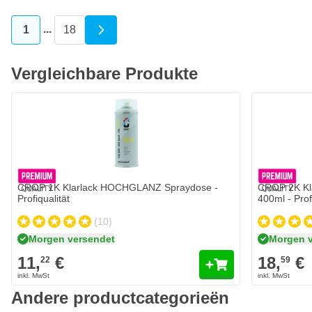
...
1
18
Sie lesen gerade die Seite
Seite
Vergleichbare Produkte
CROP 1K Klarlack HOCHGLANZ Spraydose -
CROP 2K Kl
Profiqualität
400ml - Prof
(10)
Morgen versendet
Morgen 
11,
€
18,
€
22
59
Andere productcategorieën