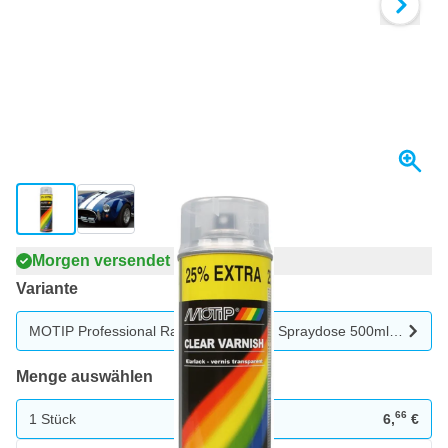
View larger image
View larger image
Morgen versendet
Variante
MOTIP Professional Rallye 1K Klarlack Spraydose 500ml - Hochg
Menge auswählen
66
1 Stück
6,
€