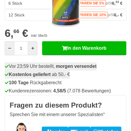
33
6 Stück
6,
€
SPAREN SIE 5%
p/St
12 Stück
6,- €
SPAREN SIE 10%
p/St
6,
€
66
inkl. MwSt
Menge
In den Warenkorb
Vor 23:59 Uhr bestellt,
morgen versendet
Kostenlos geliefert
ab 50,- €
100 Tage
Rückgaberecht
Kundenrezensionen:
4,58/5
(7.078 Bewertungen)
Fragen zu diesem Produkt?
Sprechen Sie mit einem unserer Spezialisten“