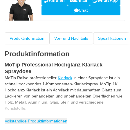
Anrufen
E-mail
WhatsApp
Chat
Produktinformation
Vor- und Nachteile
Spezifikationen
Produktinformation
MoTip Professional Hochglanz Klarlack
Spraydose
MoTip Rallye professioneller
Klarlack
in einer Spraydose ist ein
schnell trocknendes 1-Komponenten-Klarlackspray. MoTip 1K
Hochglanz-Klarlack ist ein Acryllack mit dauerhaftem Glanz zum
Lackieren von behandelten und unbehandelten Oberflächen wie
Holz, Metall, Aluminium, Glas, Stein und verschiedene
Kunststoffe.
Dieses hochglänzende Klarlackspray von MoTip bietet einen
Vollständige Produktinformationen
guten Schutz gegen Rost und Korrosion und weist gleichzeitig