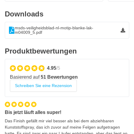
Downloads
msds-veiligheidsblad-nl-motip-blanke-lak-
m04009_5.pdf
Produktbewertungen
4.95
/5
Basierend auf
51 Bewertungen
Schreiben Sie eine Rezension
Bis jetzt läuft alles super!
Das Finish gefällt mir viel besser als bei dem abziehbaren
Kunststoffspray, das ich zuvor auf meine Felgen aufgetragen
hatte. Es sind zwar ein paar Läufer entstanden, aber das liegt an