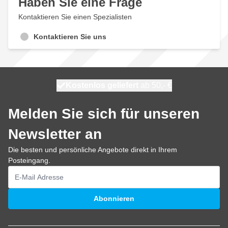
Haben Sie eine Frage
Kontaktieren Sie einen Spezialisten
Kontaktieren Sie uns
Kostenlos geliefert
100 Tage
morgen versendet
ab 50,- €
Melden Sie sich für unseren
Newsletter an
Die besten und persönliche Angebote direkt in Ihrem
Posteingang.
E-Mailadresse
Abonnieren