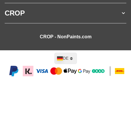
CROP
CROP - NonPaints.com
Sprache
DE
In den Warenkorb