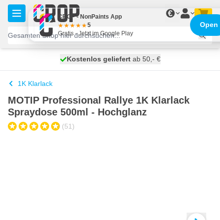
Zum Inhalt springen
€
CROP - NonPaints App
Open
5
Gratis - Jetzt im Google Play
Kostenlos geliefert
100 Tage
morgen versendet
ab 50,- €
1K Klarlack
MOTIP Professional Rallye 1K Klarlack
Spraydose 500ml - Hochglanz
(51)