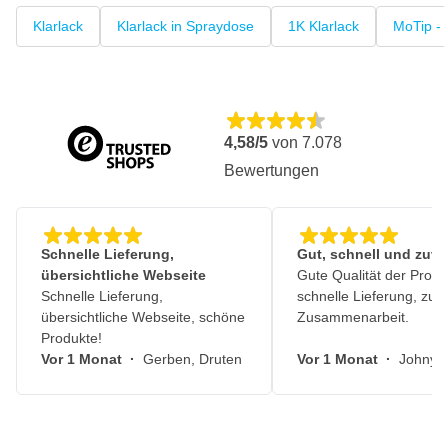
Klarlack
Klarlack in Spraydose
1K Klarlack
MoTip - 
4,58/5
von
7.078
Bewertungen
Schnelle Lieferung,
Gut, schnell und zuve
übersichtliche Webseite
Gute Qualität der Produ
Schnelle Lieferung,
schnelle Lieferung, zuv
übersichtliche Webseite, schöne
Zusammenarbeit.
Produkte!
Vor 1 Monat
·
Gerben, Druten
Vor 1 Monat
·
Johny, 