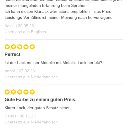
meiner mangelnden Erfahrung beim Sprühen.
Ich kann diesen Klarlack wärmstens empfehlen – das Preis-
Leistungs-Verhältnis ist meiner Meinung nach hervorragend.
30. Mai 2026
Kevin |
30.05.26
Übersetzt aus Englisch
Perrect
Ist der Lack meiner Modelle mit Metallic-Lack perfekt?
7. Februar 2026
André |
07.02.26
Übersetzt aus Niederländisch
Gute Farbe zu einem guten Preis.
Klarer Lack, der guten Schutz bietet.
30. November 2025
Carlos |
30.11.25
Übersetzt aus Niederländisch