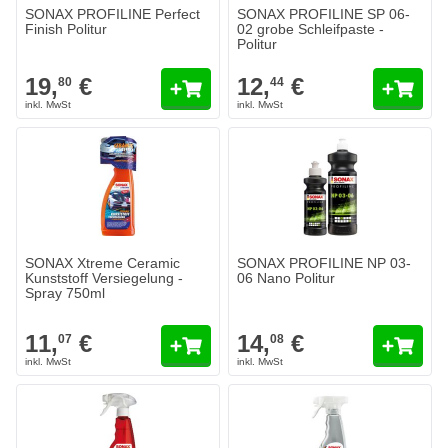
SONAX PROFILINE Perfect
SONAX PROFILINE SP 06-
Finish Politur
02 grobe Schleifpaste -
Politur
19,
€
12,
€
80
44
SONAX PROFILINE NP 03-06 Nan
14,
€
08
Heute versendet
Menge
Inhalt
In den Wa
SONAX Xtreme Ceramic
SONAX PROFILINE NP 03-
Kunststoff Versiegelung -
06 Nano Politur
Spray 750ml
11,
€
14,
€
07
08