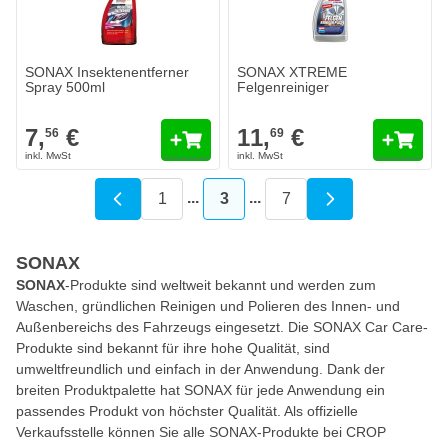
SONAX Insektenentferner
SONAX XTREME
Spray 500ml
Felgenreiniger
7,
€
11,
€
56
69
...
...
1
3
7
Seite
Sie lesen gerade die Seite
Seite
SONAX
SONAX
-Produkte sind weltweit bekannt und werden zum
Waschen, gründlichen Reinigen und Polieren des Innen- und
Außenbereichs des Fahrzeugs eingesetzt. Die SONAX Car Care-
Produkte sind bekannt für ihre hohe Qualität, sind
umweltfreundlich und einfach in der Anwendung. Dank der
breiten Produktpalette hat SONAX für jede Anwendung ein
passendes Produkt von höchster Qualität. Als offizielle
Verkaufsstelle können Sie alle SONAX-Produkte bei CROP