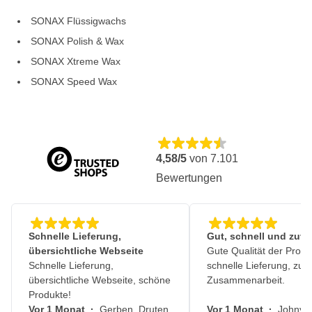
SONAX Flüssigwachs
SONAX Polish & Wax
SONAX Xtreme Wax
SONAX Speed ​​Wax
4,58/5
von
7.101
Bewertungen
Schnelle Lieferung,
Gut, schnell und zuve
übersichtliche Webseite
Gute Qualität der Produ
Schnelle Lieferung,
schnelle Lieferung, zuv
übersichtliche Webseite, schöne
Zusammenarbeit.
Produkte!
Vor 1 Monat
·
Gerben, Druten
Vor 1 Monat
·
Johny, 