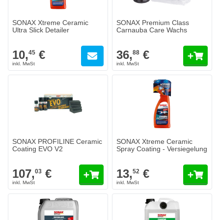
SONAX Xtreme Ceramic
SONAX Premium Class
Ultra Slick Detailer
Carnauba Care Wachs
10,
€
36,
€
45
88
SONAX PROFILINE Ceramic
SONAX Xtreme Ceramic
Coating EVO V2
Spray Coating - Versiegelung
107,
€
13,
€
03
52