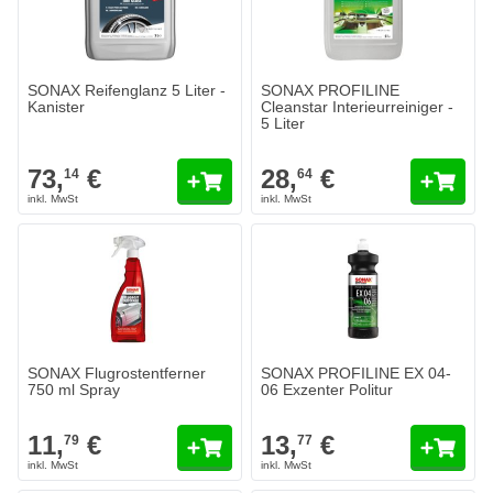
SONAX Reifenglanz 5 Liter -
SONAX PROFILINE
Kanister
Cleanstar Interieurreiniger -
5 Liter
73,
€
28,
€
14
64
SONAX PROFILINE EX 04-06 Exze
13,
€
77
Heute versendet
Menge
Inhalt
In den Wa
SONAX Flugrostentferner
SONAX PROFILINE EX 04-
750 ml Spray
06 Exzenter Politur
11,
€
13,
€
79
77