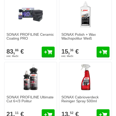
SONAX PROFILINE Ceramic
SONAX Polish + Wax
Coating PRO
Wachspolitur Weiß
83,
€
15,
€
86
36
SONAX PROFILINE Ultimate Cut 6+/3 Politur
21,
€
11
Heute versendet
Menge
Inhalt
In den Warenkorb
SONAX PROFILINE Ultimate
SONAX Cabrioverdeck
Cut 6+/3 Politur
Reiniger Spray 500ml
21,
€
13,
€
11
52