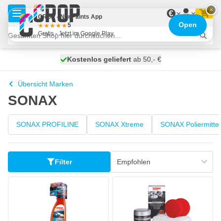
Zum Inhalt springen
×
€
CROP - NonPaints App
Open
5
Gratis - Jetzt im Google Play
Kostenlos geliefert
100 Tage
heute versendet
ab 50,- €
Übersicht Marken
SONAX
SONAX PROFILINE
SONAX Xtreme
SONAX Poliermittel
Filter