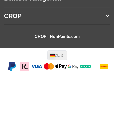
CROP
CROP - NonPaints.com
Sprache
DE
In den Warenkorb