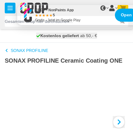
Zum Inhalt springen
€
CROP - NonPaints App
Open
5
Gratis - Jetzt im Google Play
Kostenlos geliefert
100 Tage
heute versendet
ab 50,- €
SONAX PROFILINE
SONAX PROFILINE Ceramic Coating ONE