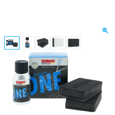
View larger image
View larger image
View larger image
View larger image
View larger image
Heute versendet
66,
€
91
inkl. MwSt
Menge
In den Warenkorb
Vor 23:59 Uhr bestellt,
heute versendet
Kostenlos geliefert
ab 50,- €
100 Tage
Rückgaberecht