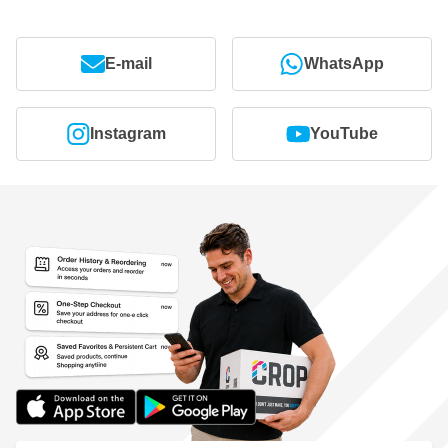
Komplettset: Enthält zwei Applikationsschwämme und eine
ausführliche Anleitung
Geeignet für verschiedene Fahrzeuge: Genug Produkt für
E-mail
WhatsApp
die Behandlung eines großen Geländewagens oder zweier
kleinerer Autos
Schutz vor UV-Strahlen und Waschkratzern: Verlängert die
Instagram
YouTube
Lebensdauer und das Aussehen des Autolacks