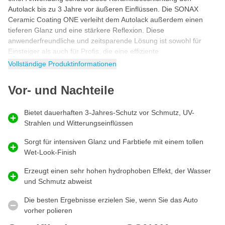
Autolack bis zu 3 Jahre vor äußeren Einflüssen. Die SONAX
Ceramic Coating ONE verleiht dem Autolack außerdem einen
tieferen Glanz und eine stärkere Reflexion. Diese
anwenderfreundliche und zeitsparende Lösung ist sowohl für
Einsteiger als auch für Profis, die eine effiziente
Keramikbeschichtung suchen, ideal.
Vollständige Produktinformationen
Keramisches Coating schnell und einfach
Vor- und Nachteile
aufgetragen
SONAX ONE ist als
Keramikbeschichtung
, die Sie schnell und
Bietet dauerhaften 3-Jahres-Schutz vor Schmutz, UV-
einfach auftragen können
, bekannt. Dank der 1-Schritt-
Strahlen und Witterungseinflüssen
Anwendung können Sie Ihr gesamtes Auto in etwa 45 Minuten
behandeln. Das Produkt wird mit zwei Anwendungsschwämmen
Sorgt für intensiven Glanz und Farbtiefe mit einem tollen
und einer klaren Anleitung geliefert, so dass Sie sofort loslegen
Wet-Look-Finish
können. Die keramische Beschichtung ist so konzipiert, dass sie
eine gleichmäßige und dauerhafte Schutzschicht bietet, auch für
Erzeugt einen sehr hohen hydrophoben Effekt, der Wasser
Benutzer ohne umfassende Erfahrung mit keramischen
und Schmutz abweist
Lackbehandlungen.
Die besten Ergebnisse erzielen Sie, wenn Sie das Auto
Langanhaltende Ergebnisse und einfache Pflege
vorher polieren
Mit der SONAX PROFILINE Ceramic Coating ONE bleibt Ihr Auto