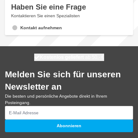
Haben Sie eine Frage
Kontaktieren Sie einen Spezialisten
Kontakt aufnehmen
Kostenlos geliefert
100 Tage
heute versendet
ab 50,- €
Melden Sie sich für unseren
Newsletter an
Die besten und persönliche Angebote direkt in Ihrem
Posteingang.
E-Mailadresse
Abonnieren