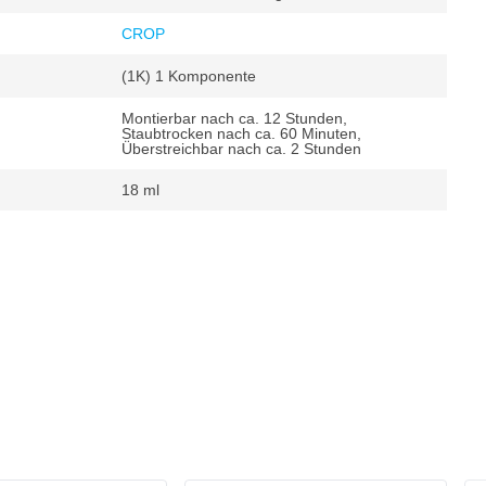
CROP
(1K) 1 Komponente
Montierbar nach ca. 12 Stunden,
Staubtrocken nach ca. 60 Minuten,
Überstreichbar nach ca. 2 Stunden
18 ml
.1 m²
.2 m²