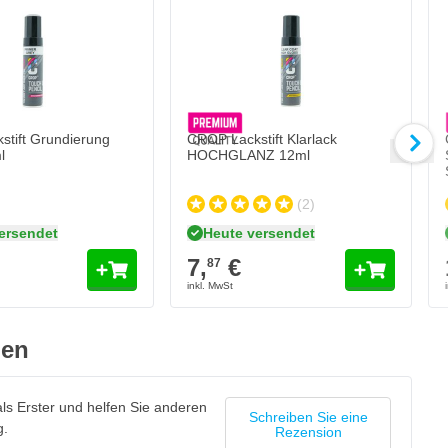
C
1
Me
Au
tift Grundierung
CROP Lackstift Klarlack
l
HOCHGLANZ 12ml
(2)
ersendet
Heute versendet
7,
€
87
gen
ls Erster und helfen Sie anderen
Schreiben Sie eine
g.
Rezension