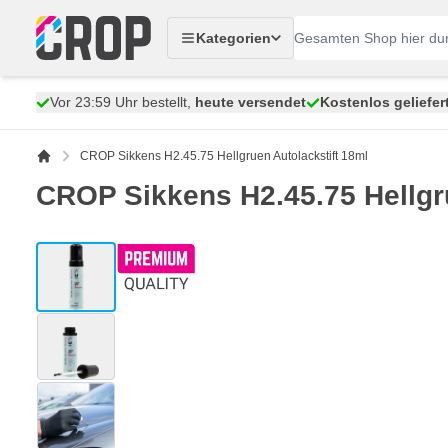
Zum Inhalt springen
Kategorien
Vor 23:59 Uhr bestellt,
heute versendet
Kostenlos geliefer
CROP Sikkens H2.45.75 Hellgruen Autolackstift 18ml
CROP Sikkens H2.45.75 Hellgru
View larger image
View larger image
View larger image