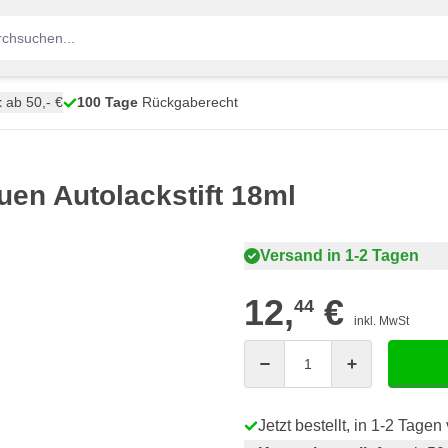
t
ab 50,- €
100 Tage
Rückgaberecht
en Autolackstift 18ml
Versand in 1-2 Tagen
12,
€
44
inkl. MwSt
Menge
Jetzt bestellt, in 1-2 Tage