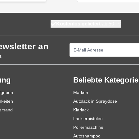
Kostenlos geliefert
ab 50,- €
ewsletter an
E-Mailadresse
g.
ung
Beliebte Kategori
ufgeben
Marken
hkeiten
Autolack in Spraydose
Versand
Klarlack
Lackierpistolen
Poliermaschine
Autoshampoo