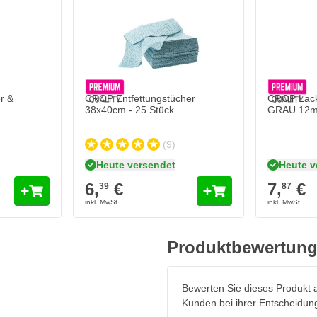
en
lüssen schützen, da es sie lange
Sikkens Hellgruen mit
Klarlack
.
n Witterungseinflüssen wie saurem
enzin, Diesel und anderen
r &
CROP Entfettungstücher
CROP Lacks
38x40cm - 25 Stück
GRAU 12m
lackstift
(9)
Heute versendet
Heute v
6,
€
7,
€
39
87
Produktbewertun
Bewerten Sie dieses Produkt a
Kunden bei ihrer Entscheidun