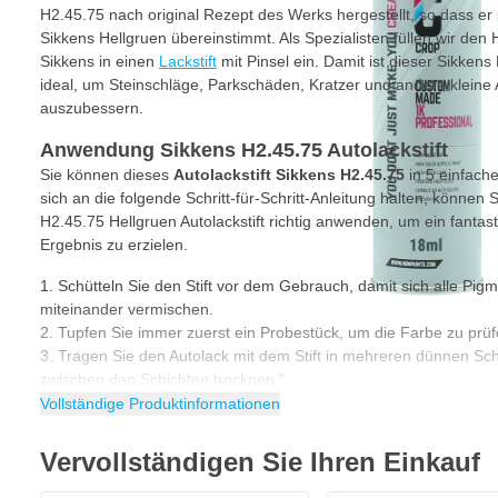
H2.45.75 nach original Rezept des Werks hergestellt, so dass er 
Sikkens Hellgruen übereinstimmt. Als Spezialisten füllen wir den
Sikkens in einen
Lackstift
mit Pinsel ein. Damit ist dieser Sikkens
ideal, um Steinschläge, Parkschäden, Kratzer und andere kleine
auszubessern.
Anwendung Sikkens H2.45.75 Autolackstift
Sie können dieses
Autolackstift Sikkens H2.45.75
in 5 einfach
sich an die folgende Schritt-für-Schritt-Anleitung halten, können S
H2.45.75 Hellgruen Autolackstift richtig anwenden, um ein fantas
Ergebnis zu erzielen.
Schütteln Sie den Stift vor dem Gebrauch, damit sich alle Pigm
miteinander vermischen.
Tupfen Sie immer zuerst ein Probestück, um die Farbe zu prüf
Tragen Sie den Autolack mit dem Stift in mehreren dünnen Sch
zwischen den Schichten trocknen."
Die Anzahl der Schichten hängt von der Farbe ab. Achten Sie d
Vollständige Produktinformationen
Haben Sie die letzte Schicht aufgetragen? Lassen Sie den Lac
Trocknungszeit von Autolack hängt von der Temperatur, der Luftf
Vervollständigen Sie Ihren Einkauf
ab.
Tipp
: Bei der Verwendung des Autolackstiftes empfehlen wir imm