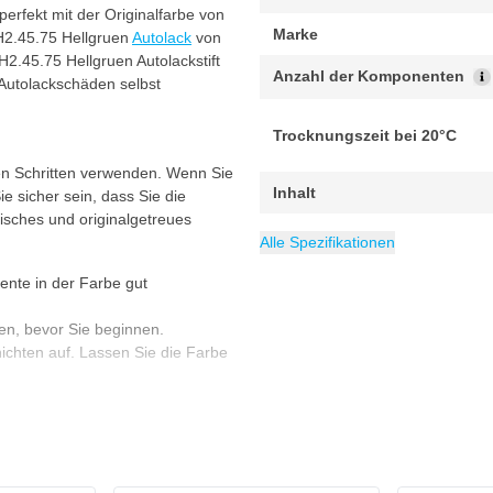
perfekt mit der Originalfarbe von
Marke
 H2.45.75 Hellgruen
Autolack
von
 H2.45.75 Hellgruen Autolackstift
Anzahl der Komponenten
 Autolackschäden selbst
Trocknungszeit bei 20°C
en Schritten verwenden. Wenn Sie
Inhalt
ie sicher sein, dass Sie die
tisches und originalgetreues
Minimale Abdeckung m²
Maximale Abdeckung m²
0
0
Alle Spezifikationen
ente in der Farbe gut
en, bevor Sie beginnen.
ichten auf. Lassen Sie die Farbe
arauf, dass die Farbe gut deckt.
k nun vollständig aushärten. Die
euchtigkeit und der Schichtdicke
er Nitrilhandschuhe zu tragen.