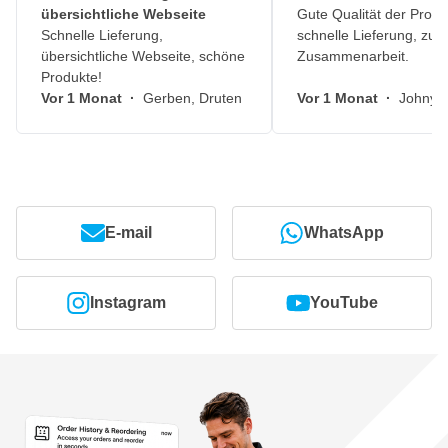
übersichtliche Webseite
Gute Qualität der Produ
Schnelle Lieferung,
schnelle Lieferung, zuv
übersichtliche Webseite, schöne
Zusammenarbeit.
Produkte!
Vor 1 Monat
·
Gerben, Druten
Vor 1 Monat
·
Johny, 
E-mail
WhatsApp
Instagram
YouTube