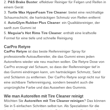
P&S Brake Buster
: effektiver Reiniger für Felgen und Reifen in
einem Gerät
Turtle Wax HyperFoam Tire Cleaner
: bietet eine reichhaltige
Schaumschicht, die hartnäckigen Schmutz von Reifen entfernt
AutoGlym Rubber Plus Cleaner
: ein Qualitätsreiniger, der
sanft zum Gummi ist
Meguiar's Hot Rims Tire Cleaner
: enthält eine kraftvolle
Formel für eine tiefe und schnelle Reinigung
CarPro Retyre
CarPro Retyre
ist das beste Reifenreiniger Spray für
professionelle Autoaufbereiter, die das Gummi eines jeden
Autoreifens wieder wie neu machen wollen. Die Retyre Dose von
CarPro erzeugt viel Schaum, so dass der Reifenreiniger tief in
das Gummi eindringen kann, um hartnäckigen Schmutz, Sand
und Schlamm zu entfernen. Der CarPro Retyre sorgt nicht nur für
eine sichtbare Tiefenreinigung, sondern bewahrt auch die
ursprüngliche Farbe und das Aussehen des Gummis.
Wie man Autoreifen mit Tire Cleaner reinigt
Möchten Sie
Autoreifen mit Tire Cleaner reinigen
? Das können
Sie in 5 einfachen Schritten selbst tun. Als Spezialisten für die