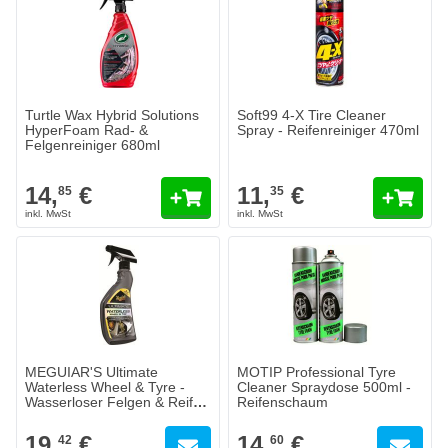
Turtle Wax Hybrid Solutions
Soft99 4-X Tire Cleaner
HyperFoam Rad- &
Spray - Reifenreiniger 470ml
Felgenreiniger 680ml
14,
€
11,
€
85
35
MEGUIAR'S Ultimate
MOTIP Professional Tyre
Waterless Wheel & Tyre -
Cleaner Spraydose 500ml -
Wasserloser Felgen & Reifen
Reifenschaum
Reiniger
19,
€
14,
€
42
60