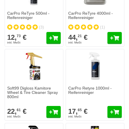
CarPro ReTyre 500ml -
CarPro ReTyre 4000ml -
Reifenreiniger
Reifenreiniger
(3)
(1)
12,
€
44,
€
73
21
Soft99 Digloss Kamitore
CarPro Retyre 1000ml -
Wheel & Tire Cleaner Spray
Reifenreiniger
800ml
22,
€
17,
€
61
65