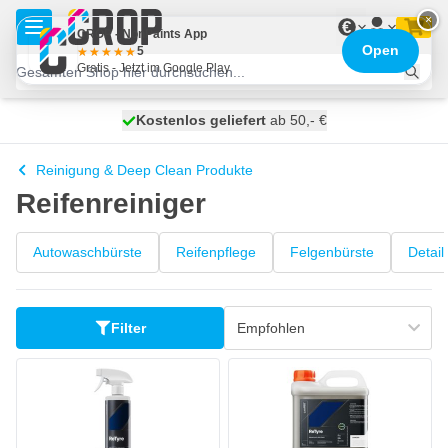
Zum Inhalt springen
×
€
CROP - NonPaints App
Open
5
Gratis - Jetzt im Google Play
Kostenlos geliefert
100 Tage
heute versendet
ab 50,- €
Reinigung & Deep Clean Produkte
Reifenreiniger
Autowaschbürste
Reifenpflege
Felgenbürste
Detail
Filter