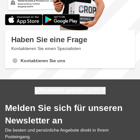
Haben Sie eine Frage
Kontaktieren Sie einen Spezialisten
Kontaktieren Sie uns
Kostenlos geliefert
100 Tage
heute versendet
ab 50,- €
Melden Sie sich für unseren
Newsletter an
Die besten und persönliche Angebote direkt in Ihrem
Posteingang.