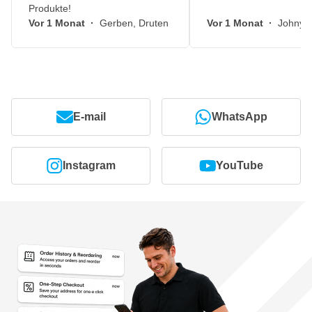
Produkte!
Vor 1 Monat
·
Gerben, Druten
Vor 1 Monat
·
Johny, 
E-mail
WhatsApp
Instagram
YouTube