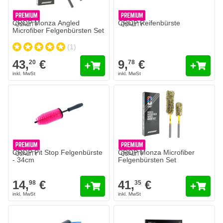
CROP Monza Angled
CROP Reifenbürste
Microfiber Felgenbürsten Set
(1)
43,
€
9,
€
20
78
CROP Pit Stop Felgenbürste
CROP Monza Microfiber
- 34cm
Felgenbürsten Set
14,
€
41,
€
98
35