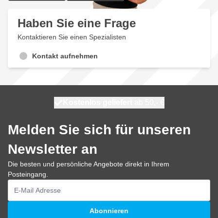
Haben Sie eine Frage
Kontaktieren Sie einen Spezialisten
Kontakt aufnehmen
Kostenlos geliefert
100 Tage
heute versendet
ab 50,- €
Melden Sie sich für unseren
Newsletter an
Die besten und persönliche Angebote direkt in Ihrem
Posteingang.
E-Mailadresse
Abonnieren