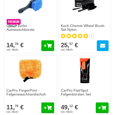
CROP Turbo
Koch Chemie Wheel Brush
Autowaschbürste
Set Nylon
(1)
14,
€
25,
€
76
57
CarPro FingerPrint -
CarPro Flat/Spot
Felgenwaschhandschuh
Felgenbürsten Set
11,
€
49,
€
76
12