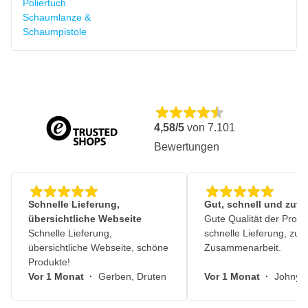
Poliertuch
Schaumlanze &
Schaumpistole
4,58/5
von
7.101
Bewertungen
Schnelle Lieferung,
Gut, schnell und zuve
übersichtliche Webseite
Gute Qualität der Produ
Schnelle Lieferung,
schnelle Lieferung, zuv
übersichtliche Webseite, schöne
Zusammenarbeit.
Produkte!
Vor 1 Monat
·
Gerben, Druten
Vor 1 Monat
·
Johny, 