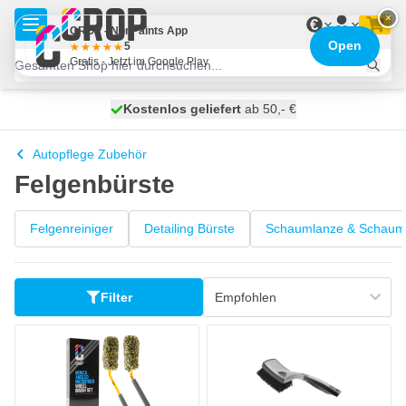
Zum Inhalt springen
×
€
CROP - NonPaints App
Open
5
Gratis - Jetzt im Google Play
Kostenlos geliefert
100 Tage
heute versendet
ab 50,- €
Autopflege Zubehör
Felgenbürste
Felgenreiniger
Detailing Bürste
Schaumlanze & Schaump
Filter