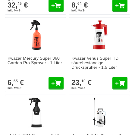
32,
€
8,
€
45
64
Kwazar Mercury Super 360
Kwazar Venus Super HD
Garden Pro Sprayer - 1 Liter
säurebeständige
Drucksprüher - 1,5 Liter
6,
€
23,
€
65
10