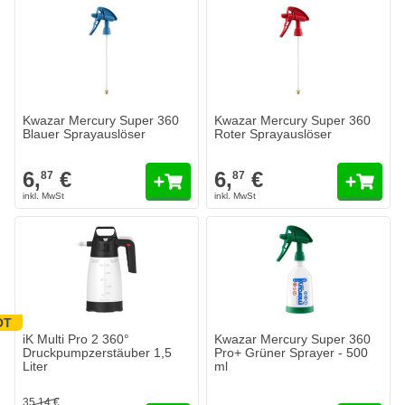
Kwazar Mercury Super 360
Kwazar Mercury Super 360
Blauer Sprayauslöser
Roter Sprayauslöser
6,
€
6,
€
87
87
OT
iK Multi Pro 2 360°
Kwazar Mercury Super 360
Druckpumpzerstäuber 1,5
Pro+ Grüner Sprayer - 500
Liter
ml
35,
14
€