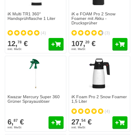
iK Multi TR1 360°
iK e FOAM Pro 2 Snow
Handsprühflasche 1 Liter
Foamer mit Akku -
Drucksprüher
(4)
(3)
12,
€
107,
€
78
20
Kwazar Mercury Super 360
iK Foam Pro 2 Snow Foamer
Grüner Sprayauslöser
1,5 Liter
(4)
6,
€
27,
€
87
54