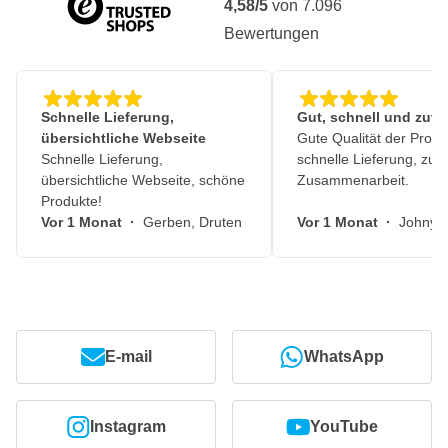
4,58/5
von
7.096
Bewertungen
Schnelle Lieferung,
Gut, schnell und zuve
übersichtliche Webseite
Gute Qualität der Produ
Schnelle Lieferung,
schnelle Lieferung, zuv
übersichtliche Webseite, schöne
Zusammenarbeit.
Produkte!
Vor 1 Monat
·
Gerben, Druten
Vor 1 Monat
·
Johny, 
E-mail
WhatsApp
Instagram
YouTube