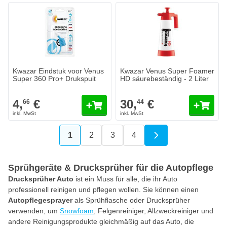
Kwazar Eindstuk voor Venus
Kwazar Venus Super Foamer
Super 360 Pro+ Drukspuit
HD säurebeständig - 2 Liter
4,
€
30,
€
66
44
1
2
3
4
Sie lesen gerade die Seite
Seite
Seite
Seite
Sprühgeräte & Drucksprüher für die Autopflege
Drucksprüher Auto
ist ein Muss für alle, die ihr Auto
professionell reinigen und pflegen wollen. Sie können einen
Autopflegesprayer
als Sprühflasche oder Drucksprüher
verwenden, um
Snowfoam
, Felgenreiniger, Allzweckreiniger und
andere Reinigungsprodukte gleichmäßig auf das Auto, die