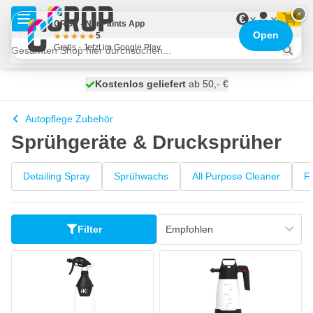
Zum Inhalt springen
×
€
CROP - NonPaints App
Open
5
Gratis - Jetzt im Google Play
Kostenlos geliefert
100 Tage
morgen versendet
ab 50,- €
Autopflege Zubehör
Sprühgeräte & Drucksprüher
Detailing Spray
Sprühwachs
All Purpose Cleaner
F
Filter