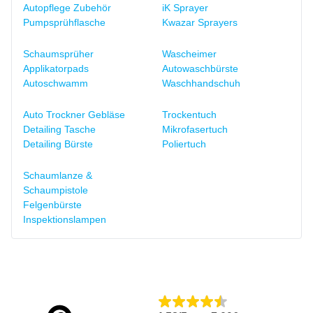
Autopflege Zubehör
iK Sprayer
Pumpsprühflasche
Kwazar Sprayers
Schaumsprüher
Wascheimer
Applikatorpads
Autowaschbürste
Autoschwamm
Waschhandschuh
Auto Trockner Gebläse
Trockentuch
Detailing Tasche
Mikrofasertuch
Detailing Bürste
Poliertuch
Schaumlanze &
Schaumpistole
Felgenbürste
Inspektionslampen