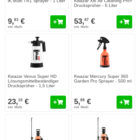
iK Multi TR1 Sprayer - 1 Liter
Kwazar Xi6 Air Cleaning Pro+
Drucksprüher - 6 Liter
9,
€
53,
€
83
87
Kwazar Venus Super HD
Kwazar Mercury Super 360
Lösungsmittelbeständiger
Garden Pro Sprayer - 500 ml
Drucksprüher - 1,5 Liter
23,
€
5,
€
10
89