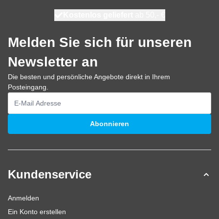
Kostenlos geliefert
100 Tage
morgen versendet
ab 50,- €
Melden Sie sich für unseren
Newsletter an
Die besten und persönliche Angebote direkt in Ihrem
Posteingang.
E-Mailadresse
Abonnieren
Kundenservice
Anmelden
Ein Konto erstellen