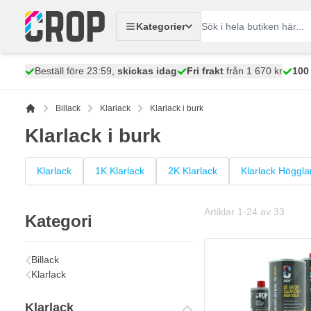
Hoppa till innehållet
Kategorier
Beställ före 23:59,
skickas idag
Fri frakt
från 1 670 kr
100
Billack
Klarlack
Klarlack i burk
Klarlack i burk
Klarlack
1K Klarlack
2K Klarlack
Klarlack Höggla
Artiklar
1
-
24
av
33
Kategori
Billack
Klarlack
Klarlack