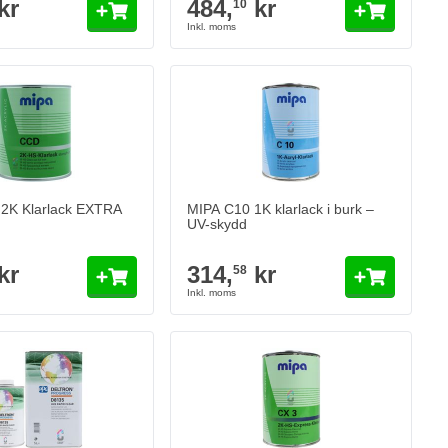
kr
484,
kr
10
2K Klarlack EXTRA
MIPA C10 1K klarlack i burk –
UV-skydd
kr
314,
kr
58
ack högblank i burk – Ultra High Solid
r
Lägg till i kundvagn