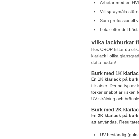
Arbetar med en HVL
Vill spraymåla störr
Som professionell vi
Letar efter det bäst
Vilka lackburkar f
Hos CROP hittar du olik
klarlack i olika glansgr
detta nedan!
Burk med 1K klarlac
En
1K klarlack på burk
tillsatser. Denna typ av
torkar snabbt är risken
UV-strålning och bränsle
Burk med 2K klarlack
En
2K klarlack på burk
att användas. Resultate
UV-beständig (gulna