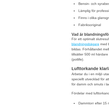
Bensin- och syrabe
Lämplig för professi
Finns i olika glansg
Fabriksoriginal
Vad är blandningsför
För ett optimalt slutres
blandningsbägare
med bl
bildas. Förhållandet me
tillsätter 500 ml härda
(potlife).
Lufttorkande klar
Arbetar du i en miljö ut
speciellt utvecklad för 
för damm och smuts i l
Fördelar med lufttorkand
Dammtorr efter 15 