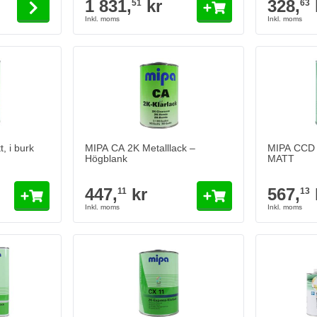
1 831,
kr
328,
51
63
 i burk
Lägg till i kundvagn
, i burk
MIPA CA 2K Metalllack –
MIPA CCD 
Högblank
MATT
447,
kr
567,
11
13
klarlack i burk
PPG 2K klarl
926,
k
06
I lager
Antal
Innehåll
Lägg till i kundvagn