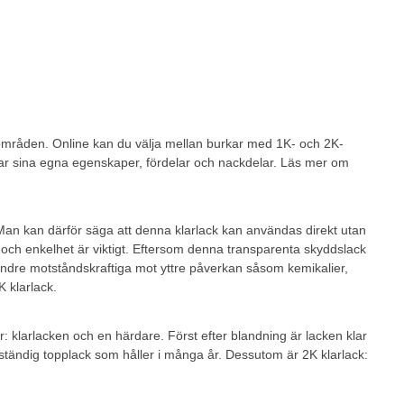
sområden. Online kan du välja mellan burkar med 1K- och 2K-
 har sina egna egenskaper, fördelar och nackdelar. Läs mer om
an kan därför säga att denna klarlack kan användas direkt utan
et och enkelhet är viktigt. Eftersom denna transparenta skyddslack
ndre motståndskraftiga mot yttre påverkan såsom kemikalier,
 klarlack.
 klarlacken och en härdare. Först efter blandning är lacken klar
eständig topplack som håller i många år. Dessutom är 2K klarlack: