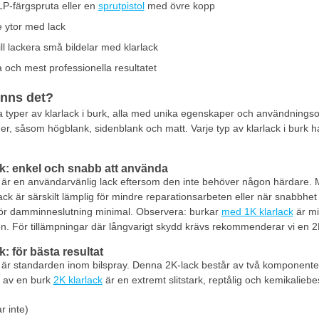
P-färgspruta eller en
sprutpistol
med övre kopp
e ytor med lack
ll lackera små bildelar med klarlack
a och mest professionella resultatet
inns det?
a typer av klarlack i burk, alla med unika egenskaper och användning
ader, såsom högblank, sidenblank och matt. Varje typ av klarlack i burk
k: enkel och snabb att använda
är en användarvänlig lack eftersom den inte behöver någon härdare. M
 lack är särskilt lämplig för mindre reparationsarbeten eller när snabbh
 för damminneslutning minimal. Observera: burkar
med 1K klarlack
är mi
n. För tillämpningar där långvarigt skydd krävs rekommenderar vi en 2K
: för bästa resultat
är standarden inom bilspray. Denna 2K-lack består av två komponenter:
t av en burk
2K klarlack
är en extremt slitstark, reptålig och kemikalieb
r inte)