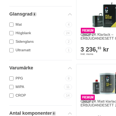
Glansgrad
Mat
4
Högblank
The price depends on
24
CROP 2K Klarlack –
ERBJUDANDESETT 8,5
Sidenglans
2
3 236,
kr
93
Ultramatt
1
Varumärke
PPG
8
MIPA
11
CROP
14
The price depends on
CROP 2K Matt klarlac
ERBJUDANDESETT 2,5
Antal komponenter