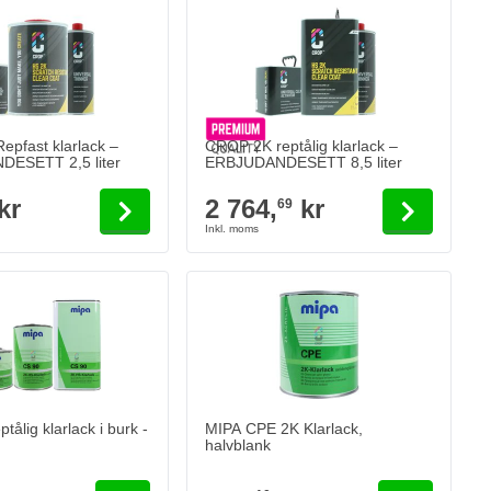
oduct page
depends on the options chosen on the product page
The price depends on the options chosen
pfast klarlack –
CROP 2K reptålig klarlack –
ESETT 2,5 liter
ERBJUDANDESETT 8,5 liter
kr
2 764,
kr
69
ålig klarlack i burk - High Solid
r
Lägg till i kundvagn
tålig klarlack i burk -
MIPA CPE 2K Klarlack,
halvblank