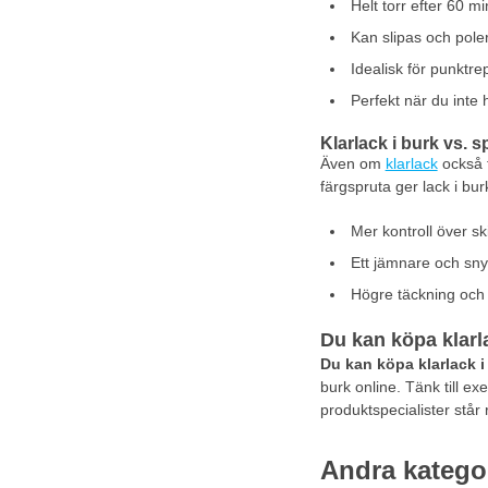
Helt torr efter 60 mi
Kan slipas och poler
Idealisk för punktr
Perfekt när du inte h
Klarlack i burk vs. 
Även om
klarlack
också 
färgspruta ger lack i bur
Mer kontroll över ski
Ett jämnare och sny
Högre täckning och 
Du kan köpa klar
Du kan köpa klarlack 
burk online. Tänk till e
produktspecialister står 
Andra katego