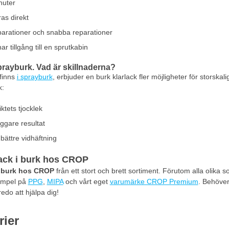
nuter
as direkt
eparationer och snabba reparationer
ar tillgång till en sprutkabin
sprayburk. Vad är skillnaderna?
finns
i sprayburk
, erbjuder en burk klarlack fler möjligheter för storsk
k:
ktets tjocklek
ggare resultat
bättre vidhäftning
lack i burk hos CROP
i burk hos CROP
från ett stort och brett sortiment. Förutom alla olika 
xempel på
PPG
,
MIPA
och vårt eget
varumärke CROP Premium
. Behöver
redo att hjälpa dig!
rier