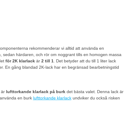
två komponenterna rekommenderar vi alltid att använda en
en, sedan härdaren, och rör om noggrant tills en homogen massa
det
för 2K klarlack
är
2 till 1
. Det betyder att du till 1 liter lack
ver. En gång blandad 2K-lack har en begränsad bearbetningstid
å är
lufttorkande klarlack på burk
det bästa valet. Denna lack är
tt använda en burk
lufttorkande klarlack
undviker du också risken