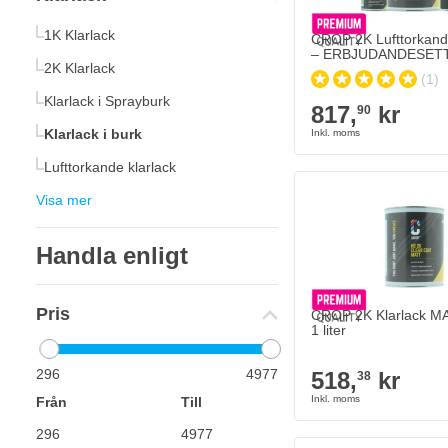
The price depends on
1K Klarlack
CROP 2K Lufttorkande
– ERBJUDANDESETT 2
2K Klarlack
(1)
Klarlack i Sprayburk
817,
kr
90
Klarlack i burk
Lufttorkande klarlack
Visa mer
Handla enligt
Pris
CROP 2K Klarlack MA
1 liter
296
4977
518,
kr
38
Från
Till