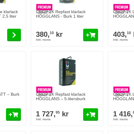
 the options chosen on the product page
 klarlack
CROP 2K Repfast klarlack
CROP 2K Lu
,5 liter
HÖGGLANS - Burk 1 liter
HÖGGLANS -
380,
kr
403,
10
10
TT – Burk
CROP 2K Repfast klarlack
CROP 2K Lu
HÖGGLANS – 5-litersburk
HÖGGLANS 
1 727,
kr
1 416,
95