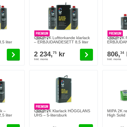
 the options chosen on the product page
The price depends on the options chosen on the pr
The price 
CROP 2K Lufttorkande klarlack
CROP 2K Re
 liter
– ERBJUDANDESETT 8,5 liter
ERBJUDAND
2 234,
kr
806,
75
34
MIPA 2K rept
328,
k
63
I lager
Antal
Innehåll
 the options chosen on the product page
k –
CROP 2K Klarlack HÖGGLANS
MIPA 2K rep
 liter
UHS – 5-litersburk
High Solid