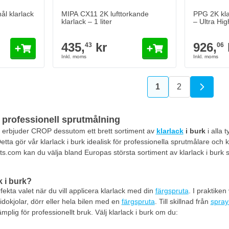
l klarlack
MIPA CX11 2K lufttorkande
PPG 2K kla
klarlack – 1 liter
– Ultra Hig
435,
kr
926,
43
06
1
2
You're currently r
Sida
r professionell sprutmålning
erbjuder CROP dessutom ett brett sortiment av
klarlack
i burk
i alla 
tta gör vår klarlack i burk idealisk för professionella sprutmålare och k
ts.com kan du välja bland Europas största sortiment av klarlack i burk
k i burk?
rfekta valet när du vill applicera klarlack med din
färgspruta
. I praktike
idokjolar, dörr eller hela bilen med en
färgspruta
. Till skillnad från
spray
mplig för professionellt bruk. Välj klarlack i burk om du: