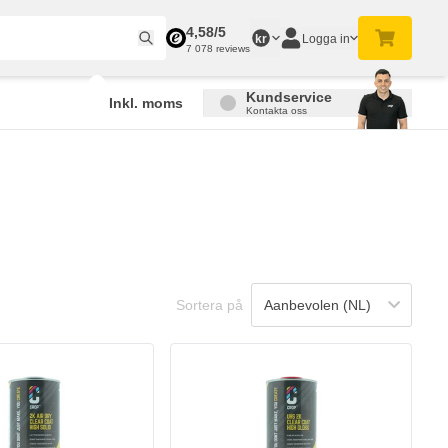
4,58/5
Logga in
kr
7 078 reviews
Kundservice
Inkl. moms
Kontakta oss
Sortera på