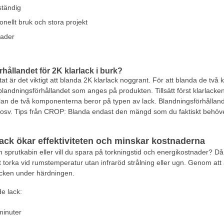
ständig
onellt bruk och stora projekt
rader
hållandet för 2K klarlack i burk?
ultat är det viktigt att blanda 2K klarlack noggrant. För att blanda de 
andningsförhållandet som anges på produkten. Tillsätt först klarlack
llan de två komponenterna beror på typen av lack. Blandningsförhållan
re osv. Tips från CROP: Blanda endast den mängd som du faktiskt behö
lack ökar effektiviteten och minskar kostnaderna
an sprutkabin eller vill du spara på torkningstid och energikostnader? D
att torka vid rumstemperatur utan infraröd strålning eller ugn. Genom a
acken under härdningen.
e lack:
minuter