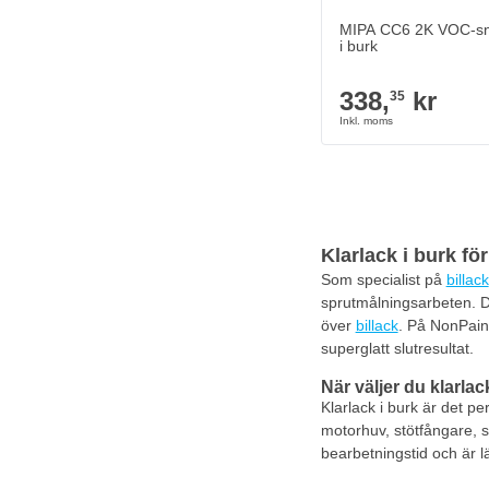
MIPA CC6 2K VOC-snå
i burk
338,
kr
35
Klarlack i burk fö
Som specialist på
billack
sprutmålningsarbeten. De
över
billack
. På NonPain
superglatt slutresultat.
När väljer du klarlac
Klarlack i burk är det pe
motorhuv, stötfångare, s
bearbetningstid och är lä