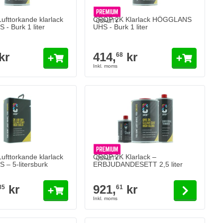
fttorkande klarlack
CROP 2K Klarlack HÖGGLANS
 Burk 1 liter
UHS - Burk 1 liter
kr
414,
kr
68
The price depends on the options chosen
fttorkande klarlack
CROP 2K Klarlack –
– 5-litersburk
ERBJUDANDESETT 2,5 liter
kr
921,
kr
85
61