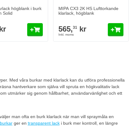
rlack högblank i burk
MIPA CX3 2K HS Lufttorkande
h Solid
klarlack, högblank
kr
565,
kr
31
eading page
typer. Med våra burkar med klarlack kan du utföra professionella
räsna hantverkare som själva vill spruta en högkvalitativ lack
 som utmärker sig genom hållbarhet, användarvänlighet och ett
n väljer man ofta en burk klarlack när man vill spraymåla en
burkar
ger en
transparent lack
i burk mer kontroll, en längre