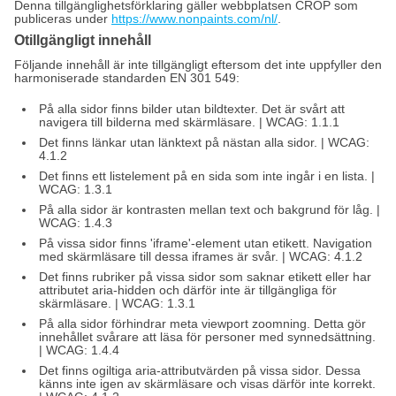
Denna tillgänglighetsförklaring gäller webbplatsen CROP som
publiceras under
https://www.nonpaints.com/nl/
.
Otillgängligt innehåll
Följande innehåll är inte tillgängligt eftersom det inte uppfyller den
harmoniserade standarden EN 301 549:
På alla sidor finns bilder utan bildtexter. Det är svårt att
navigera till bilderna med skärmläsare. | WCAG: 1.1.1
Det finns länkar utan länktext på nästan alla sidor. | WCAG:
4.1.2
Det finns ett listelement på en sida som inte ingår i en lista. |
WCAG: 1.3.1
På alla sidor är kontrasten mellan text och bakgrund för låg. |
WCAG: 1.4.3
På vissa sidor finns 'iframe'-element utan etikett. Navigation
med skärmläsare till dessa iframes är svår. | WCAG: 4.1.2
Det finns rubriker på vissa sidor som saknar etikett eller har
attributet aria-hidden och därför inte är tillgängliga för
skärmläsare. | WCAG: 1.3.1
På alla sidor förhindrar meta viewport zoomning. Detta gör
innehållet svårare att läsa för personer med synnedsättning.
| WCAG: 1.4.4
Det finns ogiltiga aria-attributvärden på vissa sidor. Dessa
känns inte igen av skärmläsare och visas därför inte korrekt.