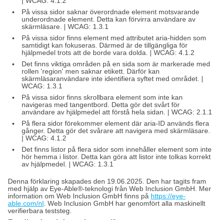
| WCAG: 4.1.2
På vissa sidor saknar överordnade element motsvarande
underordnade element. Detta kan förvirra användare av
skärmläsare. | WCAG: 1.3.1
På vissa sidor finns element med attributet aria-hidden som
samtidigt kan fokuseras. Därmed är de tillgängliga för
hjälpmedel trots att de borde vara dolda. | WCAG: 4.1.2
Det finns viktiga områden på en sida som är markerade med
rollen 'region' men saknar etikett. Därför kan
skärmläsaranvändare inte identifiera syftet med området. |
WCAG: 1.3.1
På vissa sidor finns skrollbara element som inte kan
navigeras med tangentbord. Detta gör det svårt för
användare av hjälpmedel att förstå hela sidan. | WCAG: 2.1.1
På flera sidor förekommer element där aria-ID används flera
gånger. Detta gör det svårare att navigera med skärmläsare.
| WCAG: 4.1.2
Det finns listor på flera sidor som innehåller element som inte
hör hemma i listor. Detta kan göra att listor inte tolkas korrekt
av hjälpmedel. | WCAG: 1.3.1
Denna förklaring skapades den 19.06.2025. Den har tagits fram
med hjälp av Eye-Able®-teknologi från Web Inclusion GmbH. Mer
information om Web Inclusion GmbH finns på
https://eye-
able.com/nl
. Web Inclusion GmbH har genomfört alla maskinellt
verifierbara teststeg.