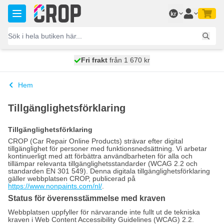
Hoppa till innehållet
kr
100 dagars
Fri frakt
från 1 670 kr
skickas idag
Hem
Tillgänglighetsförklaring
Tillgänglighetsförklaring
CROP (Car Repair Online Products) strävar efter digital
tillgänglighet för personer med funktionsnedsättning. Vi arbetar
kontinuerligt med att förbättra användbarheten för alla och
tillämpar relevanta tillgänglighetsstandarder (WCAG 2.2 och
standarden EN 301 549). Denna digitala tillgänglighetsförklaring
gäller webbplatsen CROP, publicerad på
https://www.nonpaints.com/nl/
.
Status för överensstämmelse med kraven
Webbplatsen uppfyller för närvarande inte fullt ut de tekniska
kraven i Web Content Accessibility Guidelines (WCAG) 2.2.