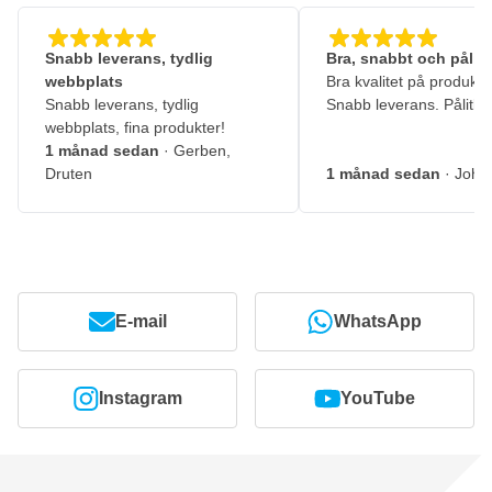
Snabb leverans, tydlig
Bra, snabbt och pålitl
webbplats
Bra kvalitet på produkte
Snabb leverans, tydlig
Snabb leverans. Pålitlig
webbplats, fina produkter!
1 månad sedan
· Gerben,
Druten
1 månad sedan
· John
E-mail
WhatsApp
Instagram
YouTube