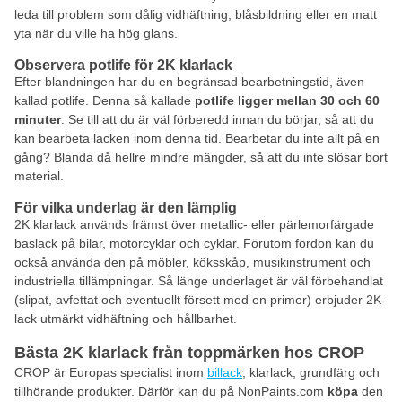
leda till problem som dålig vidhäftning, blåsbildning eller en matt
yta när du ville ha hög glans.
Observera potlife för 2K klarlack
Efter blandningen har du en begränsad bearbetningstid, även
kallad potlife. Denna så kallade
potlife ligger mellan 30 och 60
minuter
. Se till att du är väl förberedd innan du börjar, så att du
kan bearbeta lacken inom denna tid. Bearbetar du inte allt på en
gång? Blanda då hellre mindre mängder, så att du inte slösar bort
material.
För vilka underlag är den lämplig
2K klarlack används främst över metallic- eller pärlemorfärgade
baslack på bilar, motorcyklar och cyklar. Förutom fordon kan du
också använda den på möbler, köksskåp, musikinstrument och
industriella tillämpningar. Så länge underlaget är väl förbehandlat
(slipat, avfettat och eventuellt försett med en primer) erbjuder 2K-
lack utmärkt vidhäftning och hållbarhet.
Bästa 2K klarlack från toppmärken hos CROP
CROP är Europas specialist inom
billack
, klarlack, grundfärg och
tillhörande produkter. Därför kan du på NonPaints.com
köpa
den