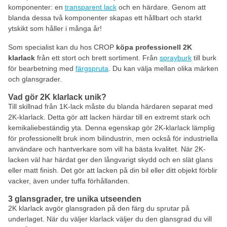
komponenter: en
transparent lack
och en härdare. Genom att
blanda dessa två komponenter skapas ett hållbart och starkt
ytskikt som håller i många år!
Som specialist kan du hos CROP
köpa professionell 2K
klarlack
från ett stort och brett sortiment. Från
sprayburk
till burk
för bearbetning med
färgspruta
. Du kan välja mellan olika märken
och glansgrader.
Vad gör 2K klarlack unik?
Till skillnad från 1K-lack måste du blanda härdaren separat med
2K-klarlack. Detta gör att lacken härdar till en extremt stark och
kemikaliebeständig yta. Denna egenskap gör 2K-klarlack lämplig
för professionellt bruk inom bilindustrin, men också för industriella
användare och hantverkare som vill ha bästa kvalitet. När 2K-
lacken väl har härdat ger den långvarigt skydd och en slät glans
eller matt finish. Det gör att lacken på din bil eller ditt objekt förblir
vacker, även under tuffa förhållanden.
3 glansgrader, tre unika utseenden
2K klarlack avgör glansgraden på den färg du sprutar på
underlaget. När du väljer klarlack väljer du den glansgrad du vill