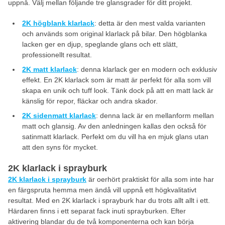
uppnå. Välj mellan följande tre glansgrader för ditt projekt.
2K högblank klarlack
: detta är den mest valda varianten
och används som original klarlack på bilar. Den högblanka
lacken ger en djup, speglande glans och ett slätt,
professionellt resultat.
2K matt klarlack
: denna klarlack ger en modern och exklusiv
effekt. En 2K klarlack som är matt är perfekt för alla som vill
skapa en unik och tuff look. Tänk dock på att en matt lack är
känslig för repor, fläckar och andra skador.
2K sidenmatt klarlack
: denna lack är en mellanform mellan
matt och glansig. Av den anledningen kallas den också för
satinmatt klarlack. Perfekt om du vill ha en mjuk glans utan
att den syns för mycket.
2K klarlack i sprayburk
2K klarlack i sprayburk
är oerhört praktiskt för alla som inte har
en färgspruta hemma men ändå vill uppnå ett högkvalitativt
resultat. Med en 2K klarlack i sprayburk har du trots allt allt i ett.
Härdaren finns i ett separat fack inuti sprayburken. Efter
aktivering blandar du de två komponenterna och kan börja