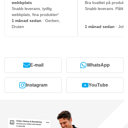
webbplats
Bra kvalitet på produkte
Snabb leverans, tydlig
Snabb leverans. Pålitlig
webbplats, fina produkter!
1 månad sedan
· Gerben,
Druten
1 månad sedan
· John
E-mail
WhatsApp
Instagram
YouTube