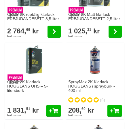
The price depends on the options chosen on the product page
The price depends on the option
CROP 2K reptålig klarlack –
CROP 2K Matt klarlack –
ERBJUDANDESETT 8,5 liter
ERBJUDANDESETT 2,5 liter
2 764,
kr
1 025,
kr
69
31
CROP 2K Klarlack
SprayMax 2K Klarlack
HÖGGLANS UHS – 5-
HÖGGLANS i sprayburk -
litersburk
400 ml
(6)
1 831,
kr
208,
kr
51
60
Colormatic 2K klarlack högblank 