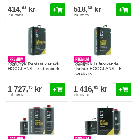
414,
kr
518,
kr
68
38
CROP 2K Repfast klarlack
CROP 2K Lufttorkande
HÖGGLANS – 5-litersburk
klarlack HÖGGLANS – 5-
litersburk
1 727,
kr
1 416,
kr
95
85