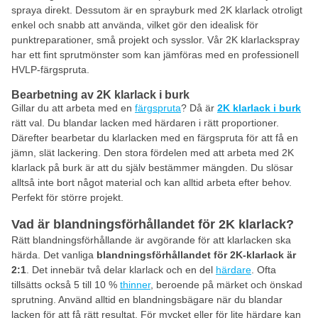
spraya direkt. Dessutom är en sprayburk med 2K klarlack otroligt
enkel och snabb att använda, vilket gör den idealisk för
punktreparationer, små projekt och sysslor. Vår 2K klarlackspray
har ett fint sprutmönster som kan jämföras med en professionell
HVLP-färgspruta.
Bearbetning av 2K klarlack i burk
Gillar du att arbeta med en
färgspruta
? Då är
2K klarlack i burk
rätt val. Du blandar lacken med härdaren i rätt proportioner.
Därefter bearbetar du klarlacken med en färgspruta för att få en
jämn, slät lackering. Den stora fördelen med att arbeta med 2K
klarlack på burk är att du själv bestämmer mängden. Du slösar
alltså inte bort något material och kan alltid arbeta efter behov.
Perfekt för större projekt.
Vad är blandningsförhållandet för 2K klarlack?
Rätt blandningsförhållande är avgörande för att klarlacken ska
härda. Det vanliga
blandningsförhållandet för 2K-klarlack är
2:1
. Det innebär två delar klarlack och en del
härdare
. Ofta
tillsätts också 5 till 10 %
thinner
, beroende på märket och önskad
sprutning. Använd alltid en blandningsbägare när du blandar
lacken för att få rätt resultat. För mycket eller för lite härdare kan