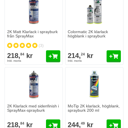
214,
kr
24
I lager
Antal
Innehåll
Lägg till i
2K Matt Klarlack i sprayburk
Colormatic 2K klarlack
från SprayMax
högblank i sprayburk
(3)
218,
kr
214,
kr
84
24
2K Klarlack med sidenfinish i
MoTip 2K klarlack, högblank,
SprayMax-sprayburk
sprayburk 200 ml
218,
kr
244,
kr
84
49