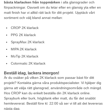
bästa klarlacken från toppmärken
i alla glansgrader och
förpackningar. Oavsett om du letar efter en glansig yta eller en
matt finish har vi alltid rätt lack för ditt projekt. Upptäck vårt
sortiment och välj bland annat mellan:
CROP 2K klarlack
PPG 2K klarlack
SprayMax 2K klarlack
MIPA 2K klarlack
MoTip 2K klarlack
Colormatic 2K klarlack
Beställ idag, lackera imorgon!
Är du osäker på vilken 2K klarlack som passar bäst för ditt
projekt? Kontakta gärna våra produktspecialister. Vi hjälper dig
gärna att välja rätt glansgrad, användningsområde och mängd.
Hos CROP kan du enkelt beställa din 2K klarlack online.
Sprayburk eller burk, högblank eller matt, du får det snabbt
hemlevererat. Beställ före kl. 22:00 så ser vi till att det levereras
nästa dag.