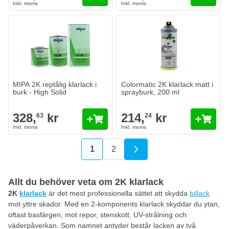
MIPA 2K reptålig klarlack i burk - High Solid
328,
kr
63
I lager
Antal
Innehåll
Lägg till i kundvagn
MIPA 2K reptålig klarlack i
Colormatic 2K klarlack matt i
burk - High Solid
sprayburk, 200 ml
328,
kr
214,
kr
63
24
1
2
You're currently reading page
Sida
Allt du behöver veta om 2K klarlack
2K
klarlack
är det mest professionella sättet att skydda
billack
mot yttre skador. Med en 2-komponents klarlack skyddar du ytan,
oftast basfärgen, mot repor, stenskott, UV-strålning och
väderpåverkan. Som namnet antyder består lacken av två