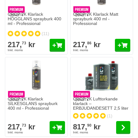
CROP 2K Klarlack
CROP 2K Klarlack Matt
HÖGGLANS sprayburk 400
sprayburk 400 ml -
ml - Professional
Professional
(11)
217,
kr
217,
kr
73
86
The price depends on the option
CROP 2K Klarlack
CROP 2K Lufttorkande
SILKESGLANS sprayburk
klarlack –
400 ml - Professional
ERBJUDANDESETT 2,5 liter
(1)
217,
kr
817,
kr
73
90