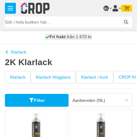
Hoppa till innehållet
kr
100 dagars
Fri frakt
från 1 670 kr
skickas idag
Klarlack
2K Klarlack
Klarlack
Klarlack Högglans
Klarlack i burk
CROP Kla
Filter