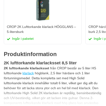
CROP 2K Lufttorkande klarlack HÖGGLANS –
CROP härdar
5-litersburk
burk 2,5 lite
Ingår i paketet
Ingår i 
Produktinformation
2K lufttorkande klarlacksset 8,5 liter
2K lufttorkande klarlacksset
från CROP består av 5 liter HS
lufttorkande
klarlack
högblank, 2,5 liter härdare och 1 liter
förtunningsmedel. Detta kompletta set med High Solid
lufttorkande klarlack innehåller totalt 6 liter, vilket ger dig allt du
behöver för att lacka stora ytor och en hel bil med klarlack. Den
lufttorkande High Solid 2K klarlacken är reptålig, bensinbeständig
och UV-beständig, vilket gör att lacken inte gulnar. Denna 2-
komponents lufttorkande klarlack med hög glans kan användas