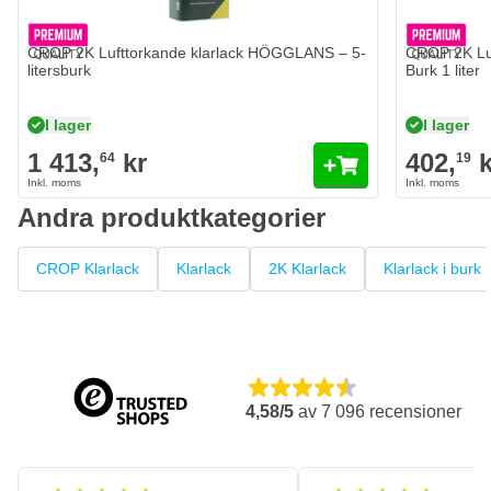
CROP 2K Lufttorkande klarlack HÖGGLANS – 5-
CROP 2K Lu
litersburk
Burk 1 liter
I lager
I lager
1 413,
kr
402,
k
64
19
Andra produktkategorier
CROP Klarlack
Klarlack
2K Klarlack
Klarlack i burk
4,58/5
av
7 096
recensioner