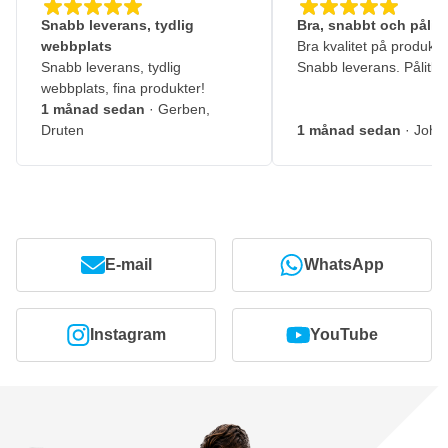
Snabb leverans, tydlig
Bra, snabbt och pålitl
webbplats
Bra kvalitet på produkte
Snabb leverans, tydlig
Snabb leverans. Pålitlig
webbplats, fina produkter!
1 månad sedan
· Gerben,
Druten
1 månad sedan
· John
E-mail
WhatsApp
Instagram
YouTube