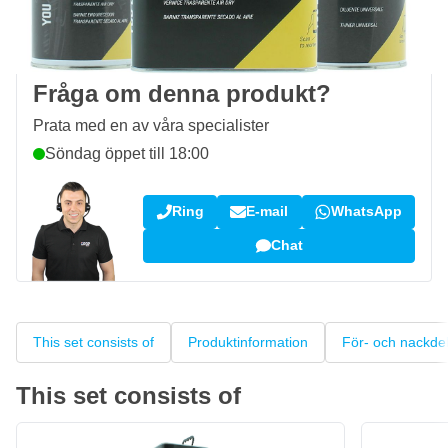
100 dagars
retur- och bytesrätt
Kundrecensioner:
4,58/5
(7 096 recensioner)
Fråga om denna produkt?
Prata med en av våra specialister
Söndag öppet till 18:00
Ring
E-mail
WhatsApp
Chat
This set consists of
Produktinformation
För- och nackde
This set consists of