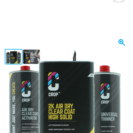
View larger image
View larger image
I lager
2 229,
kr
70
Inkl. moms
Antal
Lägg till i kundvagn
Beställ före 23:59,
skickas idag
Fri frakt
från 1 670 kr