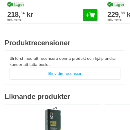
I lager
I lager
218,
kr
229,
k
34
88
Produktrecensioner
Bli först med att recensera denna produkt och hjälp andra
kunder att fatta beslut.
Skriv din recension
Liknande produkter