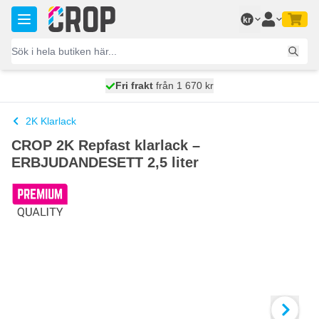
Hoppa till innehållet
kr
100 dagars
Fri frakt
från 1 670 kr
skickas idag
2K Klarlack
CROP 2K Repfast klarlack –
ERBJUDANDESETT 2,5 liter