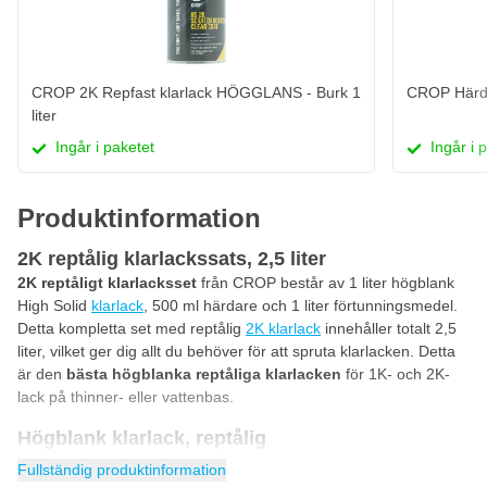
CROP 2K Repfast klarlack HÖGGLANS - Burk 1
CROP Härda
liter
Ingår i paketet
Ingår i 
Produktinformation
2K reptålig klarlackssats, 2,5 liter
2K reptåligt klarlacksset
från CROP består av 1 liter högblank
High Solid
klarlack
, 500 ml härdare och 1 liter förtunningsmedel.
Detta kompletta set med reptålig
2K klarlack
innehåller totalt 2,5
liter, vilket ger dig allt du behöver för att spruta klarlacken. Detta
är den
bästa högblanka reptåliga klarlacken
för 1K- och 2K-
lack på thinner- eller vattenbas.
Högblank klarlack, reptålig
Eftersom denna
högblanka klarlack
är
reptålig
förblir lacken
Fullständig produktinformation
reptålig under en lång tid. Tack vare den speciella formeln har