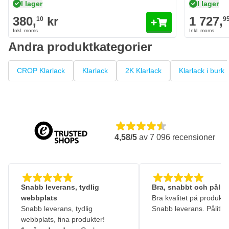
I lager
I lager
380,
kr
1 727,
10
9
Andra produktkategorier
CROP Klarlack
Klarlack
2K Klarlack
Klarlack i burk
4,58/5
av
7 096
recensioner
Snabb leverans, tydlig
Bra, snabbt och pålitl
webbplats
Bra kvalitet på produkte
Snabb leverans, tydlig
Snabb leverans. Pålitlig
webbplats, fina produkter!