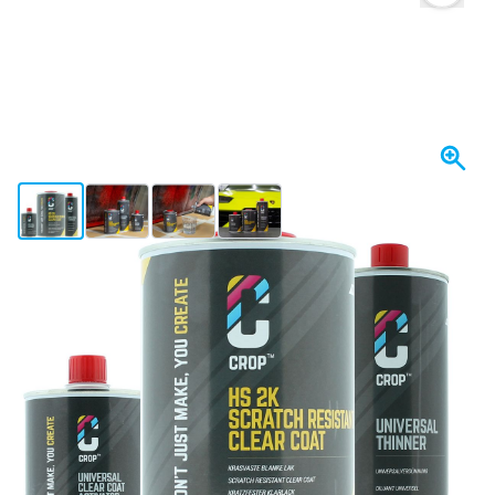
View larger image
View larger image
View larger image
View larger image
I lager
804,
kr
51
Inkl. moms
Antal
Lägg till i kundvagn
Beställ före 23:59,
skickas idag
Fri frakt
från 1 670 kr