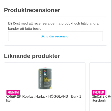
mm
Produktrecensioner
Rekommenderat spruttryck: 2,5 till 3 bar
Blandningsförhållande: 2:1 + 5 % förtunning
Bli först med att recensera denna produkt och hjälp andra
Avtorkningstid mellan sprutlagren: 5 till 10 minuter
kunder att fatta beslut.
Skriv din recension
Liknande produkter
CROP 2K Repfast klarlack HÖGGLANS - Burk 1
CROP 2K Re
liter
litersburk