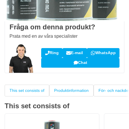
100 dagars
retur- och bytesrätt
Kundrecensioner:
4,58/5
(7 096 recensioner)
Fråga om denna produkt?
Prata med en av våra specialister
Ring
E-mail
WhatsApp
Chat
This set consists of
Produktinformation
För- och nackde
This set consists of