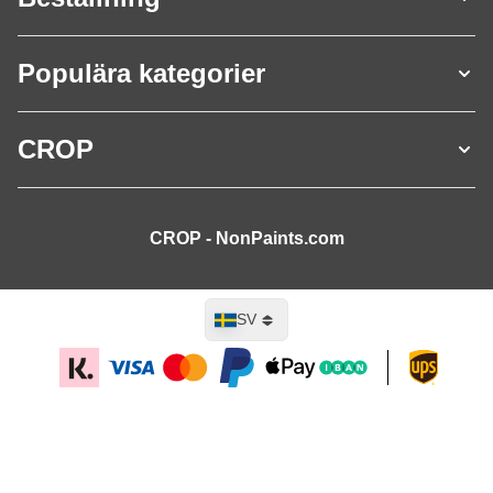
Populära kategorier
CROP
CROP - NonPaints.com
Språk
SV
Lägg till i kundvagn