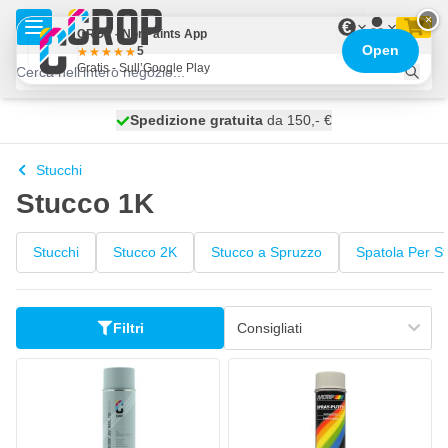
Salta al contenuto
×
€
CROP - NonPaints App
Open
5
Gratis - Sull’Google Play
Spedizione gratuita
100 giorni
spedito oggi
da 150,- €
Stucchi
Stucco 1K
Stucchi
Stucco 2K
Stucco a Spruzzo
Spatola Per S
Filtri