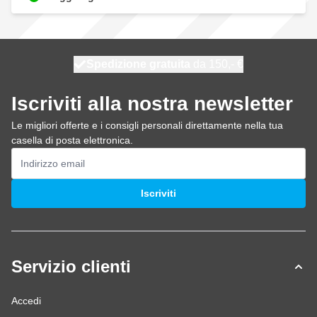
Spedizione gratuita
100 giorni
spedito oggi
da 150,- €
Iscriviti alla nostra newsletter
Le migliori offerte e i consigli personali direttamente nella tua
casella di posta elettronica.
Indirizzo email
Iscriviti
Servizio clienti
Accedi