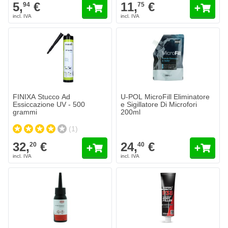
5,
€
11,
€
94
75
FINIXA Stucco Ad
U-POL MicroFill Eliminatore
Essiccazione UV - 500
e Sigillatore Di Microfori
grammi
200ml
(1)
32,
€
24,
€
20
40