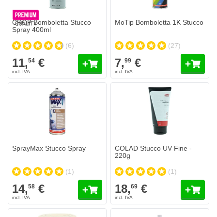
CROP Bomboletta Stucco
MoTip Bomboletta 1K Stucco
Spray 400ml
(6)
(27)
11,
€
7,
€
54
99
SprayMax Stucco Spray
COLAD Stucco UV Fine -
220g
(1)
(1)
14,
€
18,
€
58
69