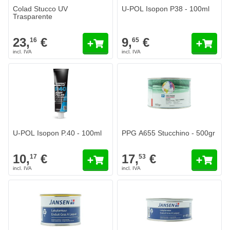
Colad Stucco UV
U-POL Isopon P38 - 100ml
Trasparente
23,
€
9,
€
16
65
U-POL Isopon P.40 - 100ml
PPG A655 Stucchino - 500gr
10,
€
17,
€
17
53