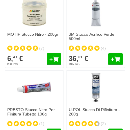
MOTIP Stucco Nitro - 200gr
3M Stucco Acrilico Verde
500ml
(7)
(4)
6,
€
36,
€
43
61
PRESTO Stucco Nitro Per
U-POL Stucco Di Rifinitura -
Finitura Tubetto 100g
200g
(1)
(2)