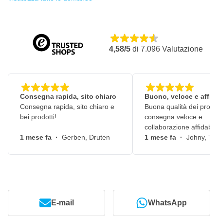
4,58/5
di
7.096
Valutazione
Consegna rapida, sito chiaro
Buono, veloce e affid
Consegna rapida, sito chiaro e
Buona qualità dei prodot
bei prodotti!
consegna veloce e
collaborazione affidabile
1 mese fa
·
Gerben, Druten
1 mese fa
·
Johny, Ti
E-mail
WhatsApp