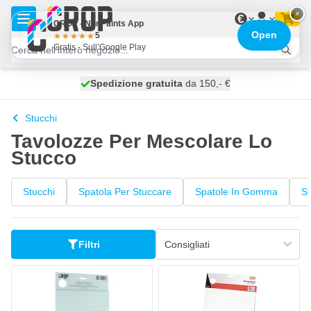
Salta al contenuto
×
€
CROP - NonPaints App
Open
5
Gratis - Sull’Google Play
Spedizione gratuita
100 giorni
spedito oggi
da 150,- €
Stucchi
Tavolozze Per Mescolare Lo
Stucco
Stucchi
Spatola Per Stuccare
Spatole In Gomma
S
Filtri