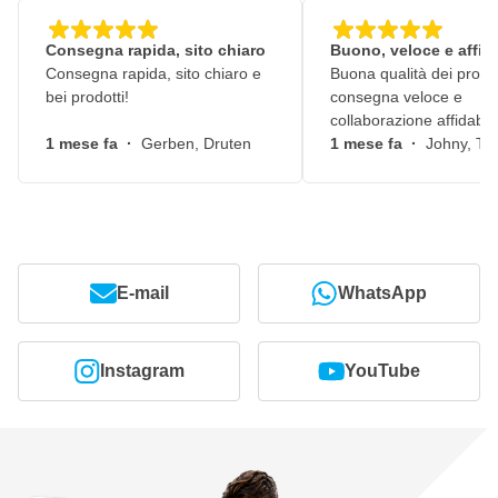
Consegna rapida, sito chiaro
Buono, veloce e affid
Consegna rapida, sito chiaro e
Buona qualità dei prodot
bei prodotti!
consegna veloce e
collaborazione affidabile
1 mese fa
·
Gerben, Druten
1 mese fa
·
Johny, Ti
E-mail
WhatsApp
Instagram
YouTube