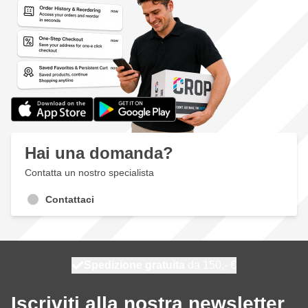
Hai una domanda?
Contatta un nostro specialista
Contattaci
Spedizione gratuita
100 giorni
spedito oggi
da 150,- €
Iscriviti alla nostra newsletter