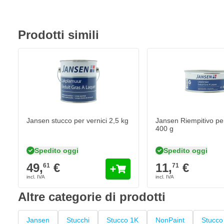
Prodotti simili
Jansen stucco per vernici 2,5 kg
Jansen Riempitivo per
400 g
Spedito oggi
Spedito oggi
49,
€
11,
€
61
71
Altre categorie di prodotti
Jansen
Stucchi
Stucco 1K
NonPaint
Stucco 