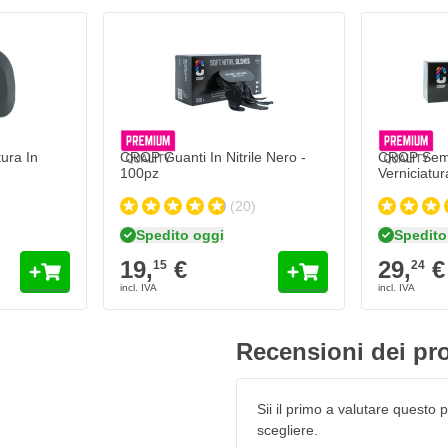
CROP Guanti In Nitrile Nero - 100pz
19,
€
15
Spedito oggi
Quantità
Formato
Aggiungi al Carrello
ura In
CROP Guanti In Nitrile Nero -
CROP Sem
100pz
Verniciatur
(20)
orno
Spedito oggi
Spedito
19,
€
29,
€
15
24
Recensioni dei pro
Sii il primo a valutare questo pr
scegliere.