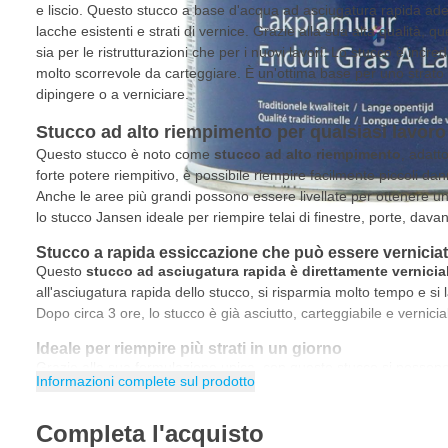
e liscio. Questo stucco a base d'acqua ad asciugatura rapida ade
lacche esistenti e strati di vernice. Grazie alla sua alta qualità, q
sia per le ristrutturazioni che per i nuovi lavori. Lo stucco è incre
molto scorrevole da carteggiare. È un'ottima base per uno strato f
dipingere o a verniciare.
Stucco ad alto riempimento per qualsiasi lavoro
Questo stucco è noto come
stucco ad alto riempimento
, adatt
forte potere riempitivo, è possibile riempire facilmente piccoli dan
Anche le aree più grandi possono essere livellate per ottenere un
lo stucco Jansen ideale per riempire telai di finestre, porte, davan
Stucco a rapida essiccazione che può essere vernici
Questo
stucco ad asciugatura rapida è direttamente vernicia
all'asciugatura rapida dello stucco, si risparmia molto tempo e si 
Dopo circa 3 ore, lo stucco è già asciutto, carteggiabile e vernicia
Ideale per riempire più strati in un giorno
Grazie alla sua formulazione unica, con questo stucco si possono a
Informazioni complete sul prodotto
giorno, anche bagnato su bagnato. Per le applicazioni sintetiche
umido è di 500 micron, mentre per la variante acrilica arriva a 8
Completa l'acquisto
stucco una scelta efficace per i progetti più grandi e per l'uso pro