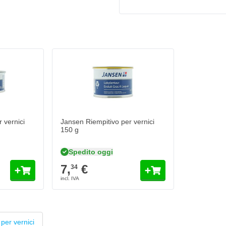
 vernici
Jansen Riempitivo per vernici
150 g
Spedito oggi
7,
€
34
per vernici