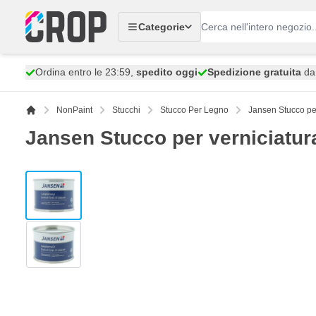
Salta al contenuto
Categorie
Ordina entro le 23:59,
spedito oggi
Spedizione gratuita
da 
NonPaint
Stucchi
Stucco Per Legno
Jansen Stucco per
Jansen Stucco per verniciatur
View larger image
View larger image