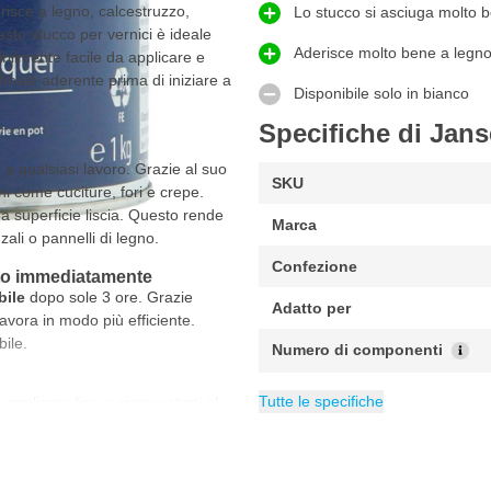
risce a legno, calcestruzzo,
Lo stucco si asciuga molto b
uesto stucco per vernici è ideale
Aderisce molto bene a legno,
dibilmente facile da applicare e
inale aderente prima di iniziare a
Disponibile solo in bianco
Specifiche di Jans
o a qualsiasi lavoro. Grazie al suo
SKU
ni come cuciture, fori e crepe.
a superficie liscia. Questo rende
Marca
zali o pannelli di legno.
Confezione
ato immediatamente
bile
dopo sole 3 ore. Grazie
Adatto per
lavora in modo più efficiente.
bile.
Numero di componenti
Peso
EAN
Contenuto
Categoria
4001745212099
1 kg
Stucco 1K
1 kg
Tutte le specifiche
pplicare fino a cinque strati al
, lo spessore massimo del film
00 micron. Ciò rende questo
fessionale.