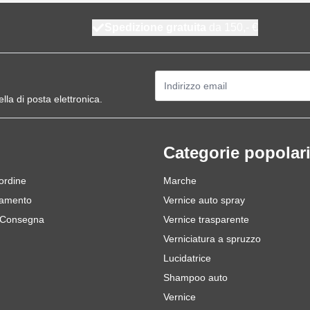
Spedizione gratuita
da 150,- €
Indirizzo email
ella di posta elettronica.
Categorie popolar
 ordine
Marche
gamento
Vernice auto spray
 Consegna
Vernice trasparente
Verniciatura a spruzzo
Lucidatrice
Shampoo auto
Vernice