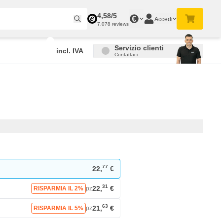
4,58/5
€
Accedi
7.078 reviews
Servizio clienti
incl. IVA
Contattaci
77
22,
€
31
22,
€
RISPARMIA IL 2%
pz
63
21,
€
RISPARMIA IL 5%
pz