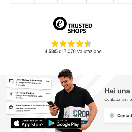
4,58/5
di
7.078
Valutazione
Hai un
Contatta un nos
Contatt