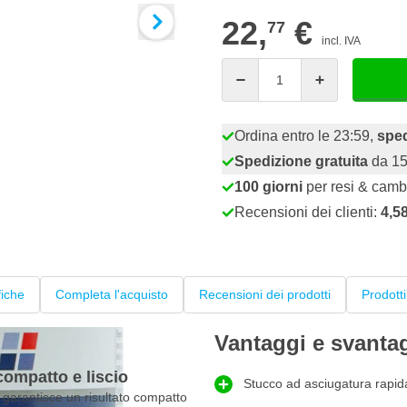
22,
€
77
incl. IVA
Quantità
Ordina entro le 23:59,
sped
Spedizione gratuita
da 15
100 giorni
per resi & camb
Recensioni dei clienti:
4,5
fiche
Completa l'acquisto
Recensioni dei prodotti
Prodotti
Vantaggi e svanta
compatto e liscio
Stucco ad asciugatura rapida
 garantisce un risultato compatto