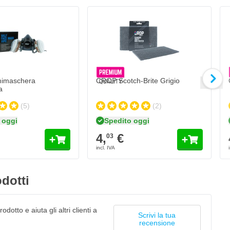
imaschera
CROP Scotch-Brite Grigio
a
(5)
(2)
 oggi
Spedito oggi
4,
€
03
dotti
odotto e aiuta gli altri clienti a
Scrivi la tua
recensione