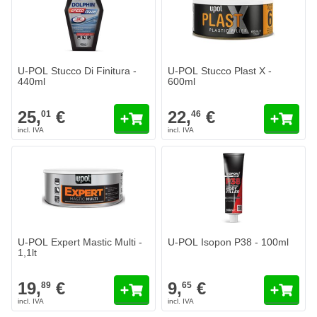
U-POL Stucco Di Finitura -
U-POL Stucco Plast X -
440ml
600ml
25,
€
22,
€
01
46
U-POL Expert Mastic Multi -
U-POL Isopon P38 - 100ml
1,1lt
19,
€
9,
€
89
65