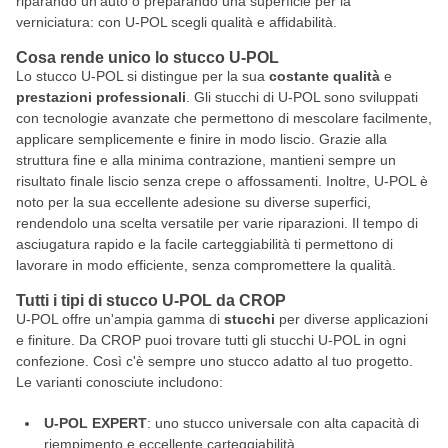
riparando un'auto o preparando una superficie per la
verniciatura: con U-POL scegli qualità e affidabilità.
Cosa rende unico lo stucco U-POL
Lo stucco U-POL si distingue per la sua
costante qualità
e
prestazioni professionali
. Gli stucchi di U-POL sono sviluppati
con tecnologie avanzate che permettono di mescolare facilmente,
applicare semplicemente e finire in modo liscio. Grazie alla
struttura fine e alla minima contrazione, mantieni sempre un
risultato finale liscio senza crepe o affossamenti. Inoltre, U-POL è
noto per la sua eccellente adesione su diverse superfici,
rendendolo una scelta versatile per varie riparazioni. Il tempo di
asciugatura rapido e la facile carteggiabilità ti permettono di
lavorare in modo efficiente, senza compromettere la qualità.
Tutti i tipi di stucco U-POL da CROP
U-POL offre un'ampia gamma di
stucchi
per diverse applicazioni
e finiture. Da CROP puoi trovare tutti gli stucchi U-POL in ogni
confezione. Così c'è sempre uno stucco adatto al tuo progetto.
Le varianti conosciute includono:
U-POL EXPERT
: uno stucco universale con alta capacità di
riempimento e eccellente carteggiabilità.