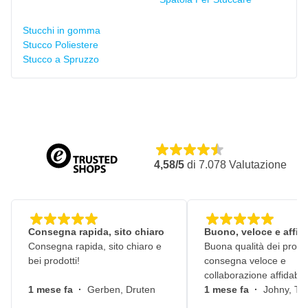
Stucchi in gomma
Stucco Poliestere
Stucco a Spruzzo
4,58/5
di
7.078
Valutazione
Consegna rapida, sito chiaro
Buono, veloce e affid
Consegna rapida, sito chiaro e
Buona qualità dei prodot
bei prodotti!
consegna veloce e
collaborazione affidabile
1 mese fa
·
Gerben, Druten
1 mese fa
·
Johny, Ti