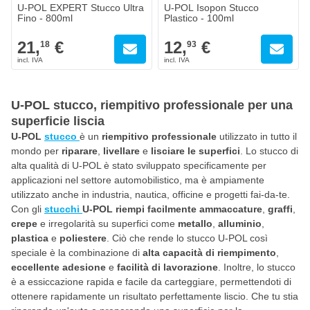
U-POL EXPERT Stucco Ultra
U-POL Isopon Stucco
Fino - 800ml
Plastico - 100ml
21,
€
12,
€
18
93
U-POL stucco, riempitivo professionale per una
superficie liscia
U-POL
stucco
è un
riempitivo professionale
utilizzato in tutto il
mondo per
riparare
,
livellare
e
lisciare le superfici
. Lo stucco di
alta qualità di U-POL è stato sviluppato specificamente per
applicazioni nel settore automobilistico, ma è ampiamente
utilizzato anche in industria, nautica, officine e progetti fai-da-te.
Con gli
stucchi
U-POL
riempi facilmente ammaccature
,
graffi
,
crepe
e irregolarità su superfici come
metallo
,
alluminio
,
plastica
e
poliestere
. Ciò che rende lo stucco U-POL così
speciale è la combinazione di
alta capacità di riempimento
,
eccellente adesione
e
facilità di lavorazione
. Inoltre, lo stucco
è a essiccazione rapida e facile da carteggiare, permettendoti di
ottenere rapidamente un risultato perfettamente liscio. Che tu stia