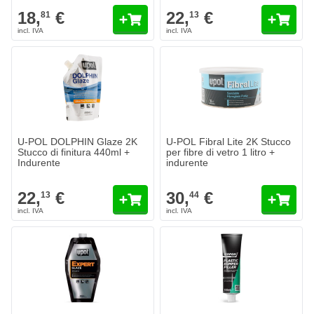
18,
€
22,
€
81
13
U-POL DOLPHIN Glaze 2K
U-POL Fibral Lite 2K Stucco
Stucco di finitura 440ml +
per fibre di vetro 1 litro +
Indurente
indurente
22,
€
30,
€
13
44