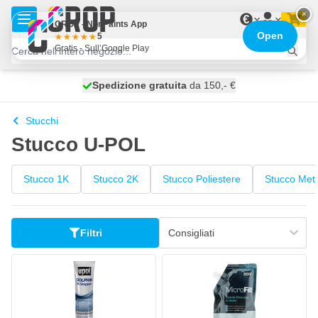
Salta al contenuto
×
€
CROP - NonPaints App
Open
5
Gratis - Sull’Google Play
Spedizione gratuita
100 giorni
spedito domani
da 150,- €
Stucchi
Stucco U-POL
Stucco 1K
Stucco 2K
Stucco Poliestere
Stucco Meta
Filtri