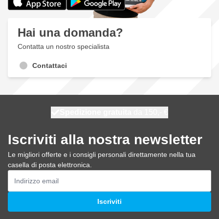
Hai una domanda?
Contatta un nostro specialista
Contattaci
Spedizione gratuita
100 giorni
spedito domani
da 150,- €
Iscriviti alla nostra newsletter
Le migliori offerte e i consigli personali direttamente nella tua
casella di posta elettronica.
Indirizzo email
Iscriviti