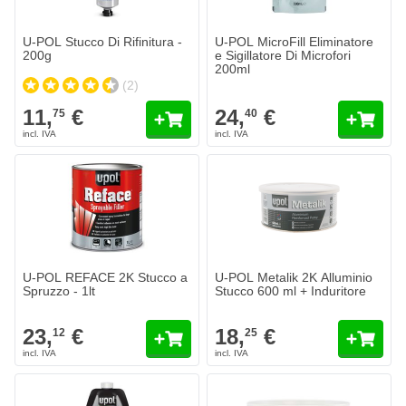
U-POL Stucco Di Rifinitura -
U-POL MicroFill Eliminatore
200g
e Sigillatore Di Microfori
200ml
(2)
11,
€
24,
€
75
40
U-POL REFACE 2K Stucco a
U-POL Metalik 2K Alluminio
Spruzzo - 1lt
Stucco 600 ml + Induritore
23,
€
18,
€
12
25