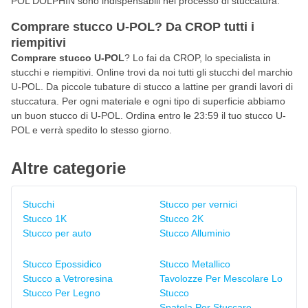
POL DOLPHIN sono indispensabili nel processo di stuccatura.
Comprare stucco U-POL? Da CROP tutti i
riempitivi
Comprare stucco U-POL
? Lo fai da CROP, lo specialista in
stucchi e riempitivi. Online trovi da noi tutti gli stucchi del marchio
U-POL. Da piccole tubature di stucco a lattine per grandi lavori di
stuccatura. Per ogni materiale e ogni tipo di superficie abbiamo
un buon stucco di U-POL. Ordina entro le 23:59 il tuo stucco U-
POL e verrà spedito lo stesso giorno.
Altre categorie
Stucchi
Stucco per vernici
Stucco 1K
Stucco 2K
Stucco per auto
Stucco Alluminio
Stucco Epossidico
Stucco Metallico
Stucco a Vetroresina
Tavolozze Per Mescolare Lo
Stucco Per Legno
Stucco
Spatola Per Stuccare