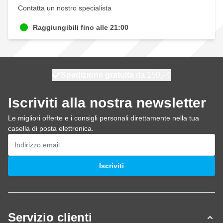
Contatta un nostro specialista
Raggiungibili fino alle 21:00
Spedizione gratuita
100 giorni
spedito oggi
da 150,- €
Iscriviti alla nostra newsletter
Le migliori offerte e i consigli personali direttamente nella tua
casella di posta elettronica.
Indirizzo email
Iscriviti
Servizio clienti