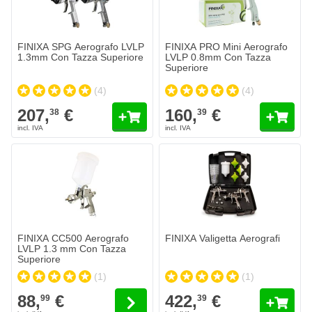
Quantità
Formato
Aggiungi al Carrello
FINIXA SPG Aerografo LVLP
FINIXA PRO Mini Aerografo
1.3mm Con Tazza Superiore
LVLP 0.8mm Con Tazza
Superiore
(4)
(4)
207,
€
160,
€
38
39
Il prezzo dipende dalle opzioni scelte nella pagina del prodotto.
FINIXA CC500 Aerografo
FINIXA Valigetta Aerografi
LVLP 1.3 mm Con Tazza
Superiore
(1)
(1)
88,
€
422,
€
99
39