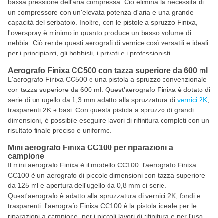
bassa pressione dell'aria compressa. Ciò elimina la necessità di
un compressore con un'elevata potenza d'aria e una grande
capacità del serbatoio. Inoltre, con le pistole a spruzzo Finixa,
l'overspray è minimo in quanto produce un basso volume di
nebbia. Ciò rende questi aerografi di vernice così versatili e ideali
per i principianti, gli hobbisti, i privati e i professionisti.
Aerografo Finixa CC500 con tazza superiore da 600 ml
L'aerografo Finixa CC500 è una pistola a spruzzo convenzionale
con tazza superiore da 600 ml. Quest'aerografo Finixa è dotato di
serie di un ugello da 1,3 mm adatto alla spruzzatura di
vernici 2K
,
trasparenti 2K e basi. Con questa pistola a spruzzo di grandi
dimensioni, è possibile eseguire lavori di rifinitura completi con un
risultato finale preciso e uniforme.
Mini aerografo Finixa CC100 per riparazioni a
campione
Il mini aerografo Finixa è il modello CC100. l'aerografo Finixa
CC100 è un aerografo di piccole dimensioni con tazza superiore
da 125 ml e apertura dell'ugello da 0,8 mm di serie.
Quest'aerografo è adatto alla spruzzatura di vernici 2K, fondi e
trasparenti. l'aerografo Finixa CC100 è la pistola ideale per le
riparazioni a campione, per i piccoli lavori di rifinitura e per l'uso