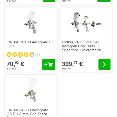
Il prezzo dipende dalle opzioni sc
FINIXA CC100 Aerografo 0,8
FINIXA PRO LVLP Set
LVLP
Aerografi Con Tazza
Superiore + Micrometro
D'aria Omaggio
(5)
70,
€
399,
€
93
73
Il prezzo dipende dalle opzioni scelte nella pagina del prodotto.
FINIXA CC500 Aerografo
LVLP 1.8 mm Con Tazza