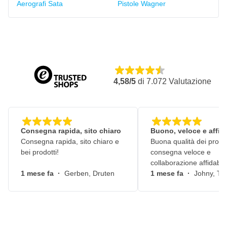
Aerografi Sata
Pistole Wagner
4,58/5
di
7.072
Valutazione
Consegna rapida, sito chiaro
Buono, veloce e affid
Consegna rapida, sito chiaro e
Buona qualità dei prodot
bei prodotti!
consegna veloce e
collaborazione affidabile
1 mese fa
·
Gerben, Druten
1 mese fa
·
Johny, Ti