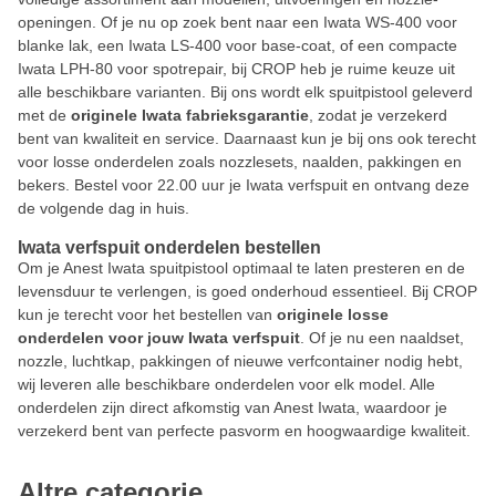
openingen. Of je nu op zoek bent naar een Iwata WS-400 voor
blanke lak, een Iwata LS-400 voor base-coat, of een compacte
Iwata LPH-80 voor spotrepair, bij CROP heb je ruime keuze uit
alle beschikbare varianten. Bij ons wordt elk spuitpistool geleverd
met de
originele Iwata fabrieksgarantie
, zodat je verzekerd
bent van kwaliteit en service. Daarnaast kun je bij ons ook terecht
voor losse onderdelen zoals nozzlesets, naalden, pakkingen en
bekers. Bestel voor 22.00 uur je Iwata verfspuit en ontvang deze
de volgende dag in huis.
Iwata verfspuit onderdelen bestellen
Om je Anest Iwata spuitpistool optimaal te laten presteren en de
levensduur te verlengen, is goed onderhoud essentieel. Bij CROP
kun je terecht voor het bestellen van
originele losse
onderdelen voor jouw Iwata verfspuit
. Of je nu een naaldset,
nozzle, luchtkap, pakkingen of nieuwe verfcontainer nodig hebt,
wij leveren alle beschikbare onderdelen voor elk model. Alle
onderdelen zijn direct afkomstig van Anest Iwata, waardoor je
verzekerd bent van perfecte pasvorm en hoogwaardige kwaliteit.
Altre categorie