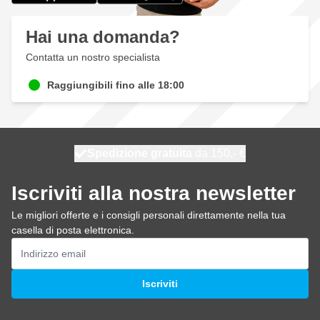
Hai una domanda?
Contatta un nostro specialista
Raggiungibili fino alle 18:00
Spedizione gratuita
100 giorni
spedito domani
da 150,- €
Iscriviti alla nostra newsletter
Le migliori offerte e i consigli personali direttamente nella tua
casella di posta elettronica.
Indirizzo email
Iscriviti