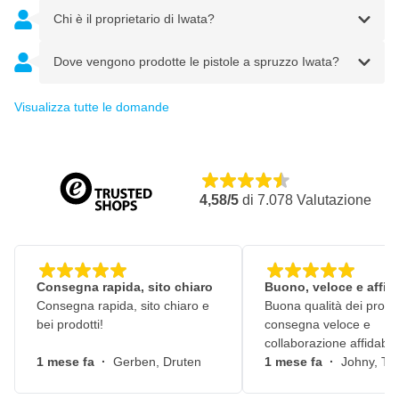
Chi è il proprietario di Iwata?
Dove vengono prodotte le pistole a spruzzo Iwata?
Visualizza tutte le domande
4,58/5
di
7.078
Valutazione
Consegna rapida, sito chiaro
Buono, veloce e affid
Consegna rapida, sito chiaro e
Buona qualità dei prodot
bei prodotti!
consegna veloce e
collaborazione affidabile
1 mese fa
·
Gerben, Druten
1 mese fa
·
Johny, Ti