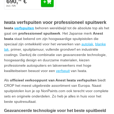
690,
€
52
Iwata verfspuiten voor professioneel spuitwerk
Iwata
verfspuiten
behoren wereldwijd tot de absolute top als het
gaat om
professioneel spuitwerk
. Het Japanse merk
Anest
Iwata
staat bekend om zijn hoogwaardige spuitpistolen die
speciaal zijn ontwikkeld voor het verwerken van
autolak
,
blanke
lak
, primer, spuitplamuur, vullende grondverf en industriële
coatings. Dankzij de combinatie van geavanceerde technologie,
hoogwaardig design en duurzame materialen, kiezen
professionele autospuiters en lakverwerkers met hoge
kwaliteitseisen bewust voor een
verfspuit
van Iwata.
Als
officieel verkooppunt van Anest Iwata verfspuiten
biedt
CROP het meest uitgebreide assortiment van Europa. Naast
spuitpistolen kun je op NonPaints.com ook terecht voor complete
sets en originele onderdelen. Zo heb je alles in huis voor het
beste spuitresultaat.
Geavanceerde technologie voor het beste spuitbeeld