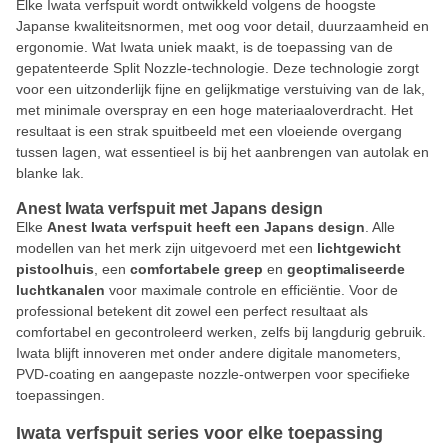
Elke Iwata verfspuit wordt ontwikkeld volgens de hoogste
Japanse kwaliteitsnormen, met oog voor detail, duurzaamheid en
ergonomie. Wat Iwata uniek maakt, is de toepassing van de
gepatenteerde Split Nozzle-technologie. Deze technologie zorgt
voor een uitzonderlijk fijne en gelijkmatige verstuiving van de lak,
met minimale overspray en een hoge materiaaloverdracht. Het
resultaat is een strak spuitbeeld met een vloeiende overgang
tussen lagen, wat essentieel is bij het aanbrengen van autolak en
blanke lak.
Anest Iwata verfspuit met Japans design
Elke
Anest Iwata verfspuit heeft een Japans design
. Alle
modellen van het merk zijn uitgevoerd met een
lichtgewicht
pistoolhuis
, een
comfortabele greep
en
geoptimaliseerde
luchtkanalen
voor maximale controle en efficiëntie. Voor de
professional betekent dit zowel een perfect resultaat als
comfortabel en gecontroleerd werken, zelfs bij langdurig gebruik.
Iwata blijft innoveren met onder andere digitale manometers,
PVD-coating en aangepaste nozzle-ontwerpen voor specifieke
toepassingen.
Iwata verfspuit series voor elke toepassing