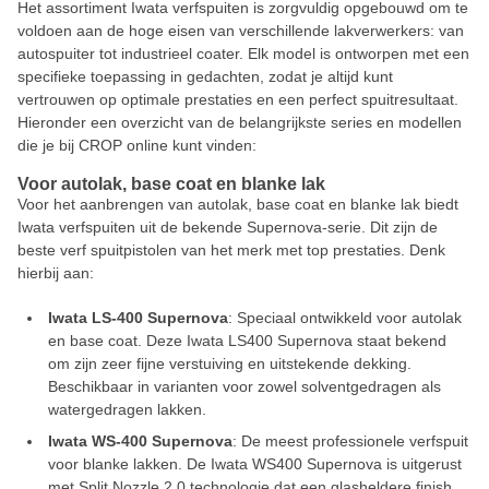
Het assortiment Iwata verfspuiten is zorgvuldig opgebouwd om te
voldoen aan de hoge eisen van verschillende lakverwerkers: van
autospuiter tot industrieel coater. Elk model is ontworpen met een
specifieke toepassing in gedachten, zodat je altijd kunt
vertrouwen op optimale prestaties en een perfect spuitresultaat.
Hieronder een overzicht van de belangrijkste series en modellen
die je bij CROP online kunt vinden:
Voor autolak, base coat en blanke lak
Voor het aanbrengen van autolak, base coat en blanke lak biedt
Iwata verfspuiten uit de bekende Supernova‑serie. Dit zijn de
beste verf spuitpistolen van het merk met top prestaties. Denk
hierbij aan:
Iwata LS-400 Supernova
: Speciaal ontwikkeld voor autolak
en base coat. Deze Iwata LS400 Supernova staat bekend
om zijn zeer fijne verstuiving en uitstekende dekking.
Beschikbaar in varianten voor zowel solventgedragen als
watergedragen lakken.
Iwata WS-400 Supernova
: De meest professionele verfspuit
voor blanke lakken. De Iwata WS400 Supernova is uitgerust
met Split Nozzle 2.0 technologie dat een glasheldere finish