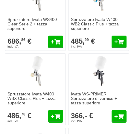
Quantità
Quantità
Ugello
Ugello
Aggiungi al Carrello
Aggiungi a
Spruzzatore Iwata WS400
Spruzzatore Iwata W400
Clear Serie 2 + tazza
WB2 Classic Plus + tazza
superiore
superiore
686,
€
485,
€
86
99
Spruzzatore Iwata W400 WBX Classic Plus + tazza superiore
Iwata WS-PRIMER Spruzzatore di 
486,
€
366,- €
78
Spedito domani
Spedito domani
Quantità
Quantità
Ugello
Ugello
Aggiungi al Carrello
Aggiungi a
Spruzzatore Iwata W400
Iwata WS-PRIMER
WBX Classic Plus + tazza
Spruzzatore di vernice +
superiore
tazza superiore
486,
€
366,- €
78