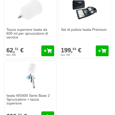
Tazza superiore Iwata da
Set di pulizia Iwata Premium
600 ml per spruzzatore di
vernice
62,
€
199,
€
51
64
Iwata WS400 Serie Base 2
Spruzzatore + tazza
superiore