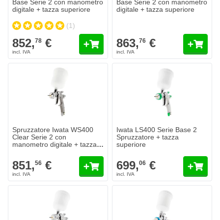
Base Serie 2 con manometro
Base Serie 2 con manometro
digitale + tazza superiore
digitale + tazza superiore
(1)
852,
€
863,
€
78
76
Spruzzatore Iwata WS400 Clear Serie 2 con manometro digitale + 
Iwata LS400 Serie Base 2 Spruzz
851,
€
699,
€
56
06
Spedito domani
Spedito domani
Quantità
Quantità
Ugello
Ugello
Aggiungi al Carrello
Aggiungi a
Spruzzatore Iwata WS400
Iwata LS400 Serie Base 2
Clear Serie 2 con
Spruzzatore + tazza
manometro digitale + tazza
superiore
superiore
851,
€
699,
€
56
06
Spruzzatore Iwata WS400 Clear Serie 2 + tazza superiore
Spruzzatore Iwata W400 WB2 Clas
686,
€
485,
€
86
99
Spedito domani
Spedito domani