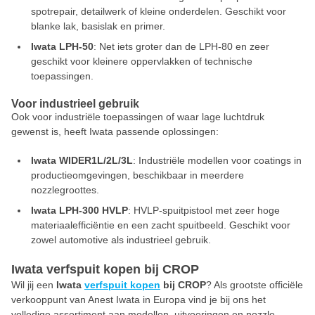
spotrepair, detailwerk of kleine onderdelen. Geschikt voor
blanke lak, basislak en primer.
Iwata LPH-50
: Net iets groter dan de LPH-80 en zeer
geschikt voor kleinere oppervlakken of technische
toepassingen.
Voor industrieel gebruik
Ook voor industriële toepassingen of waar lage luchtdruk
gewenst is, heeft Iwata passende oplossingen:
Iwata WIDER1L/2L/3L
: Industriële modellen voor coatings in
productieomgevingen, beschikbaar in meerdere
nozzlegroottes.
Iwata LPH-300 HVLP
: HVLP-spuitpistool met zeer hoge
materiaalefficiëntie en een zacht spuitbeeld. Geschikt voor
zowel automotive als industrieel gebruik.
Iwata verfspuit kopen bij CROP
Wil jij een
Iwata
verfspuit kopen
bij CROP
? Als grootste officiële
verkooppunt van Anest Iwata in Europa vind je bij ons het
volledige assortiment aan modellen, uitvoeringen en nozzle-