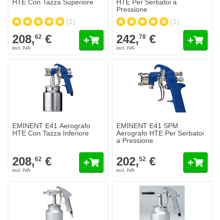
HTE Con Tazza Superiore
HTE Per Serbatoi a
Pressione
(2)
(1)
208,
€
242,
€
62
78
EMINENT E41 Aerografo HTE Con Tazza Inferiore
EMINENT E41 SPM Aerografo HTE
208,
€
202,
€
62
52
Spedito oggi
Spedito oggi
Quantità
Quantità
Ugello
Ugello
Aggiungi al Carrello
Aggiungi a
EMINENT E41 Aerografo
EMINENT E41 SPM
HTE Con Tazza Inferiore
Aerografo HTE Per Serbatoi
a Pressione
208,
€
202,
€
62
52