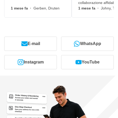
collaborazione affidabile
1 mese fa
·
Gerben, Druten
1 mese fa
·
Johny, Ti
E-mail
WhatsApp
Instagram
YouTube