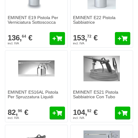
EMINENT E19 Pistola Per
EMINENT E22 Pistola
Verniciatura Sottoscocca
Sabbiatrice
136,
€
153,
€
64
72
EMINENT ES16AL Pistola
EMINENT ES21 Pistola
Per Spruzzatura Liquidi
Sabbiatrice Con Tubo
82,
€
104,
€
96
92