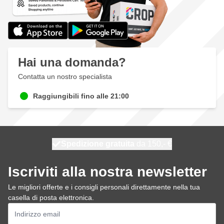
Hai una domanda?
Contatta un nostro specialista
Raggiungibili fino alle 21:00
Spedizione gratuita
100 giorni
spedito oggi
da 150,- €
Iscriviti alla nostra newsletter
Le migliori offerte e i consigli personali direttamente nella tua
casella di posta elettronica.