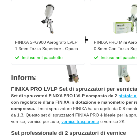
FINIXA SPG900 Aerografo LVLP
FINIXA PRO Mini Aero
1.3mm Tazza Superiore - Opaco
0.8mm Con Tazza Sup
Incluso nel pacchetto
Incluso nel pacche
Informazioni sul prodotto
FINIXA PRO LVLP Set di spruzzatori per vernicia
Set di spruzzatori FINIXA PRO LVLP composto da 2
pistole 
con regolatore d'aria FINIXA in dotazione e manometro per re
compressa.
Il mini spruzzatore FINIXA ha un ugello da 0,8 mentr
da 1,3. Questo set di spruzzatori FINIXA PRO è ideale per la spru
vernice, vernice per auto,
vernice trasparente
e vernice 2K.
Set professionale di 2 spruzzatori di vernice