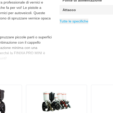
Fonte di alimentazione
a professionale di vernici e
che fa per voi! Le pistole a
Attacco
ernici per autoveicoli. Queste
entono di spruzzare vernice opaca
Confezione
Consumo d'aria
Modello
Applicazione
Categoria
Tazza superiore
Aerografi Con Ta
1 set
LVLP
200 litri al
Tutte le specifiche
pruzzare piccole parti o superfici
ombinazione con il cappello
rorazione minima con una
 perché la FINIXA PRO MINI è
unti!
nale per la lavorazione di
o e vernice trasparente! Grazie
'ugello da 1,3 mm, è possibile
i qualità sublime. Questo
 valigetta in cui la pistola può
 il regolatore d'aria FINIXA con