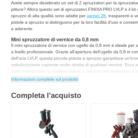
Avete sempre desiderato un set di 2 spruzzatori per la spruzzatur
pitture? Allora questo set di spruzzatori FINIXA PRO LVLP è il kit 
spruzzo di alta qualità sono adatte per
vernici 2K
, trasparenti e v
pistole a spruzzo si distinguono per la loro facilità d'uso e cons
e aderente.
Mini spruzzatore di vernice da 0,8 mm
Il mini spruzzatore di vernice con ugello da 0,8 mm è ideale per s
a livello professionale. Grazie all'apertura dell'ugello da 0,8 in c
dell'aria LVLP, questa piccola pistola a spruzzo garantisce un'ir
nebulizzazione coprente molto stretta di qualsiasi vernice. Ecco
stata votata come la migliore pistola a spruzzo per riparazioni a p
Informazioni complete sul prodotto
Spruzzatore LVLP da 1,3 mm
Lo spruzzatore LVLP con ugello da 1,3 mm è una pistola professio
Completa l'acquisto
qualsiasi vernice di base, vernice bicomponente, vernice per aut
alla tecnologia di spruzzatura LVLP e all'apertura universale dell
spruzzare qualsiasi vernice al massimo livello, con una finitura d
spruzzatore FINIXA LVLP con ugello da 1,3 mm viene fornito in una
essere riposta in modo ordinato e portata con sé.
Regolatore d'aria con manometro in omaggio!
Con l'acquisto di 2 spruzzatori FINIXA LVLP, riceverete in omaggio