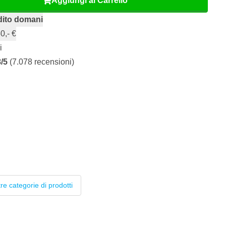
Aggiungi al Carrello
dito domani
0,- €
i
8/5
(7.078 recensioni)
tre categorie di prodotti