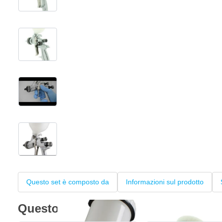
View larger image
View larger image
View larger image
+2
Questo set è composto da
Informazioni sul prodotto
Questo set è composto da