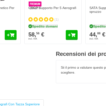
e leggere con precisione l'aria
etico Per
CROP Supporto Per 5 Aerografi
SATA Suppo
ore. Grazie alle sue dimensioni
spruzzo
rambe le pistole di verniciatura.
(1)
Spedito domani
Spedito 
58,
€
44,
€
56
88
Recensioni dei pro
Sii il primo a valutare questo pr
scegliere.
grafi Con Tazza Superiore