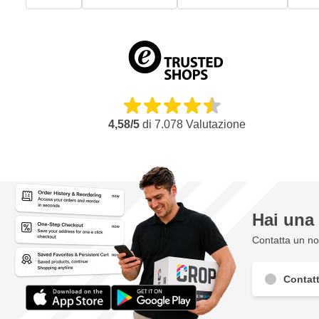
4,58/5
di
7.078
Valutazione
Hai un
Contatta un nos
Contatt