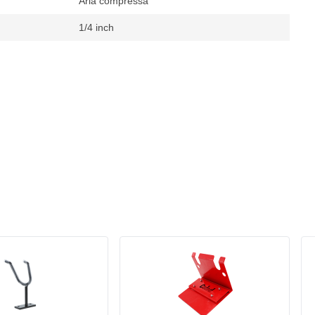
Aria compressa
1/4 inch
zza Superiore
 minuto