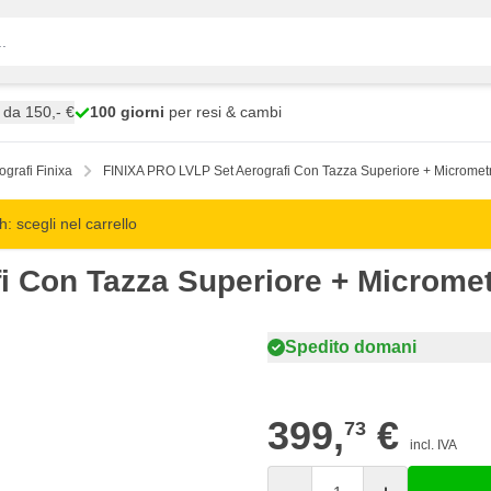
da 150,- €
100 giorni
per resi & cambi
ografi Finixa
FINIXA PRO LVLP Set Aerografi Con Tazza Superiore + Micromet
 scegli nel carrello
i Con Tazza Superiore + Microme
Spedito domani
399,
€
73
incl. IVA
Quantità