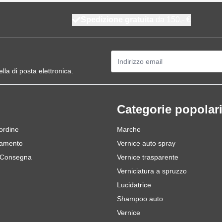
Spedizione gratuita
da 150,- €
Indirizzo email
ella di posta elettronica.
Categorie popolar
 ordine
Marche
gamento
Vernice auto spray
 Consegna
Vernice trasparente
Verniciatura a spruzzo
Lucidatrice
Shampoo auto
Vernice