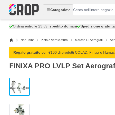
Salta al contenuto
Categorie
Ordina entro le 23:59,
spedito domani
Spedizione gratuita
NonPaint
Pistole Verniciatura
Marche Di Aerografi
Aer
Regalo gratuito
con €100 di prodotti COLAD, Finixa o Hamach:
FINIXA PRO LVLP Set Aerograf
View larger image
View larger image