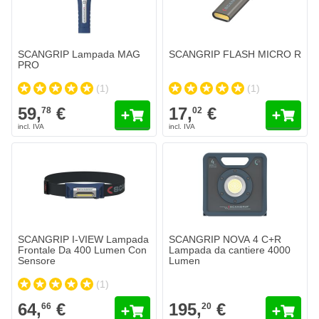
SCANGRIP Lampada MAG
SCANGRIP FLASH MICRO R
PRO
(1)
(1)
59,
€
17,
€
78
02
SCANGRIP I-VIEW Lampada
SCANGRIP NOVA 4 C+R
Frontale Da 400 Lumen Con
Lampada da cantiere 4000
Sensore
Lumen
(1)
64,
€
195,
€
66
20