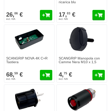
ricarica blu
26,
€
17,
€
06
03
SCANGRIP NOVA 4K C+R
SCANGRIP Manopola con
Tastiera
Camme Nera M10 x 1,5
68,
€
4,
€
59
75