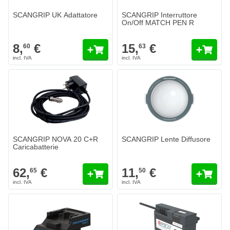
SCANGRIP UK Adattatore
SCANGRIP Interruttore
On/Off MATCH PEN R
8,
€
15,
€
60
63
SCANGRIP Lente Diffusore
11,
€
50
Spedito domani
Quantità
Formato
Aggiungi a
SCANGRIP NOVA 20 C+R
SCANGRIP Lente Diffusore
Caricabatterie
62,
€
11,
€
65
50