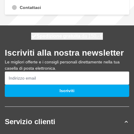
Contattaci
Spedizione gratuita
100 giorni
spedito domani
da 150,- €
Iscriviti alla nostra newsletter
Le migliori offerte e i consigli personali direttamente nella tua
casella di posta elettronica.
Indirizzo email
Iscriviti
Servizio clienti