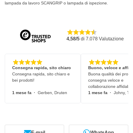
lampada da lavoro SCANGRIP o lampada di ispezione.
4,58/5
di
7.078
Valutazione
Consegna rapida, sito chiaro
Buono, veloce e affid
Consegna rapida, sito chiaro e
Buona qualità dei prodot
bei prodotti!
consegna veloce e
collaborazione affidabile
1 mese fa
·
Gerben, Druten
1 mese fa
·
Johny, Ti
E-mail
WhatsApp