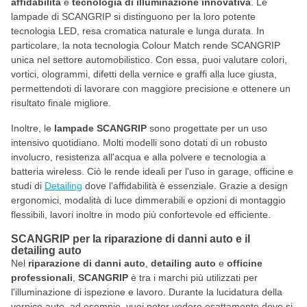
affidabilità
e
tecnologia di illuminazione innovativa
. Le
lampade di SCANGRIP si distinguono per la loro potente
tecnologia LED, resa cromatica naturale e lunga durata. In
particolare, la nota tecnologia Colour Match rende SCANGRIP
unica nel settore automobilistico. Con essa, puoi valutare colori,
vortici, ologrammi, difetti della vernice e graffi alla luce giusta,
permettendoti di lavorare con maggiore precisione e ottenere un
risultato finale migliore.
Inoltre, le
lampade SCANGRIP
sono progettate per un uso
intensivo quotidiano. Molti modelli sono dotati di un robusto
involucro, resistenza all'acqua e alla polvere e tecnologia a
batteria wireless. Ciò le rende ideali per l'uso in garage, officine e
studi di
Detailing
dove l'affidabilità è essenziale. Grazie a design
ergonomici, modalità di luce dimmerabili e opzioni di montaggio
flessibili, lavori inoltre in modo più confortevole ed efficiente.
SCANGRIP per la riparazione di danni auto e il
detailing auto
Nel
riparazione di danni auto
,
detailing auto
e
officine
professionali
,
SCANGRIP
è tra i marchi più utilizzati per
l'illuminazione di ispezione e lavoro. Durante la lucidatura della
vernice auto, ad esempio, vuoi poter vedere esattamente dove si