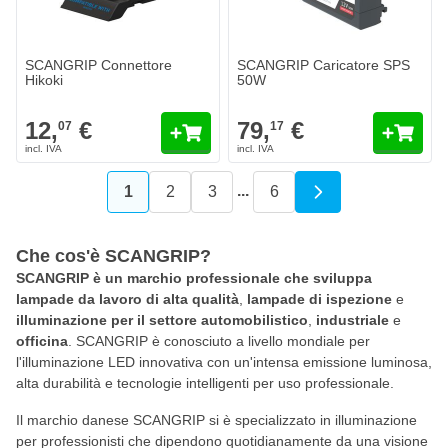
SCANGRIP Connettore
SCANGRIP Caricatore SPS
Hikoki
50W
12,
€
79,
€
07
17
...
1
2
3
6
Attualmente stai leggendo la pagina
Pagina
Pagina
Pagina
Che cos'è SCANGRIP?
SCANGRIP è un marchio professionale che sviluppa
lampade da lavoro di alta qualità
,
lampade di ispezione
e
illuminazione per il settore automobilistico
,
industriale
e
officina
. SCANGRIP è conosciuto a livello mondiale per
l'illuminazione LED innovativa con un'intensa emissione luminosa,
alta durabilità e tecnologie intelligenti per uso professionale.
Il marchio danese SCANGRIP si è specializzato in illuminazione
per professionisti che dipendono quotidianamente da una visione