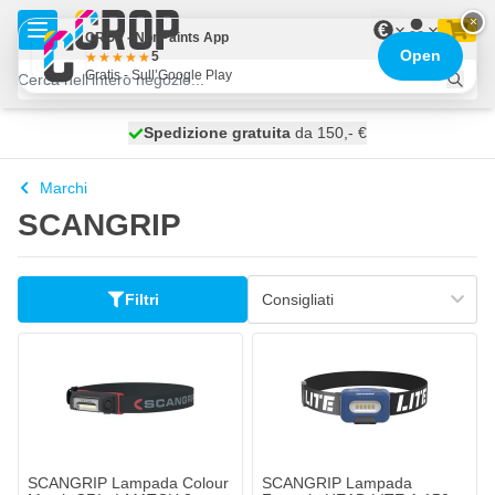
Salta al contenuto
×
€
CROP - NonPaints App
Open
5
Gratis - Sull’Google Play
Spedizione gratuita
100 giorni
spedito domani
da 150,- €
Marchi
SCANGRIP
Filtri
SCANGRIP Lampada Colour
SCANGRIP Lampada