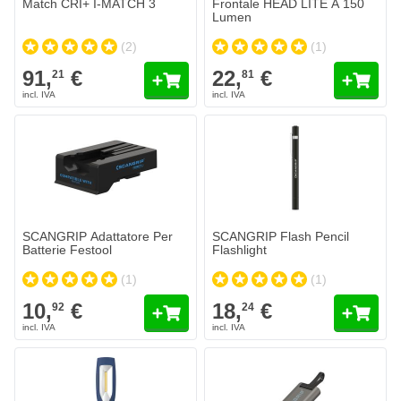
Match CRI+ I-MATCH 3
Frontale HEAD LITE A 150
Lumen
(2)
(1)
91,
€
22,
€
21
81
SCANGRIP Adattatore Per
SCANGRIP Flash Pencil
Batterie Festool
Flashlight
(1)
(1)
10,
€
18,
€
92
24