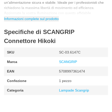
un'alimentazione sicura e stabile. Ideale per i professionisti che
richiedono la massima libertà di movimento ed efficienza.
Aggiornate la vostra illuminazione con questo affidabile
connettore di alimentazione.
Informazioni complete sul prodotto
Specifiche di SCANGRIP
Connettore Hikoki
SKU
SC-03.6147C
Marca
SCANGRIP
EAN
5708997361474
Confezione
1 pezzo
Categoria
Lampade Scangrip