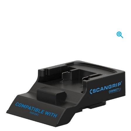
Spedito oggi
12,
€
07
incl. IVA
Quantità
Aggiungi al Carrello
Ordina entro le 23:59,
spedito oggi
Spedizione gratuita
da 150,- €
100 giorni
per resi & cambi
Recensioni dei clienti:
4,58/5
(7.055 recensioni)