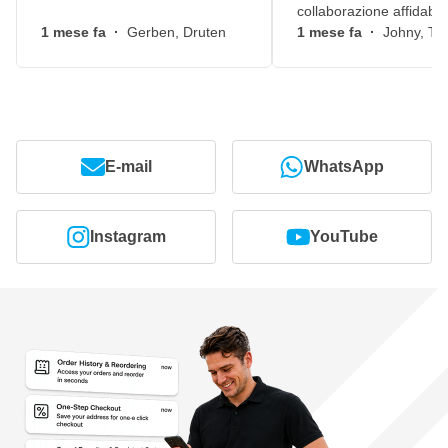
collaborazione affidabile
1 mese fa
·
Gerben, Druten
1 mese fa
·
Johny, Ti
E-mail
WhatsApp
Instagram
YouTube