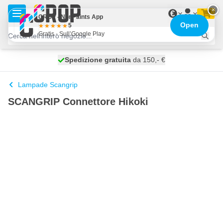
Salta al contenuto
×
€
CROP - NonPaints App
Open
5
Gratis - Sull’Google Play
Spedizione gratuita
100 giorni
spedito oggi
da 150,- €
Lampade Scangrip
SCANGRIP Connettore Hikoki