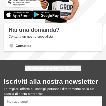
Hai una domanda?
Contatta un nostro specialista
Contattaci
Spedizione gratuita
100 giorni
spedito oggi
da 150,- €
Iscriviti alla nostra newsletter
Le migliori offerte e i consigli personali direttamente nella tua
casella di posta elettronica.