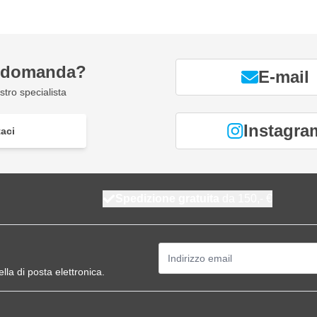
a domanda?
E-mail
tro specialista
Instagra
aci
Spedizione gratuita
da 150,- €
Indirizzo email
ella di posta elettronica.