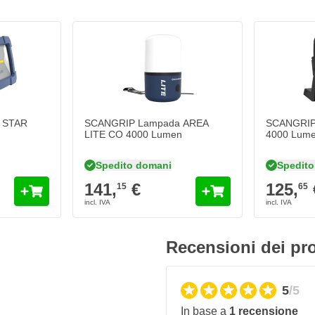
mento!
unzione 2-in-1 in cui la luce
uminare l'intera area di lavoro,
 per l'uso a grande distanza! Il
ia
 STAR
SCANGRIP Lampada AREA
SCANGRIP 
ta di una comoda cinghia che può
LITE CO 4000 Lumen
4000 Lumen
iale di alta qualità e alla
nte in testa per ore! Ciò
Spedito domani
Spedito
di avere una lampada a LED
141,
€
125,
15
65
AD LITE A LED
Recensioni dei pro
5
/5
In base a
1 recensione