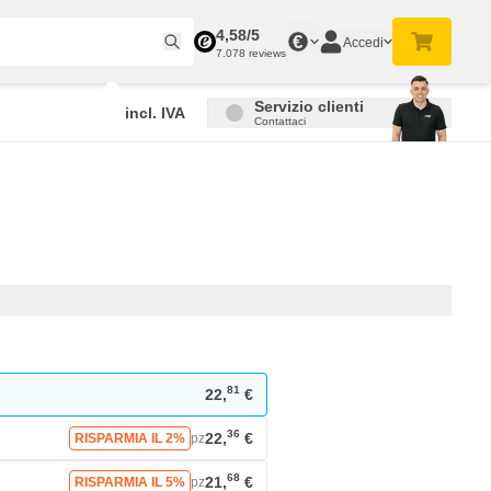
4,58/5
€
Accedi
7.078 reviews
Servizio clienti
incl. IVA
Contattaci
81
22,
€
36
22,
€
RISPARMIA IL 2%
pz
68
21,
€
RISPARMIA IL 5%
pz