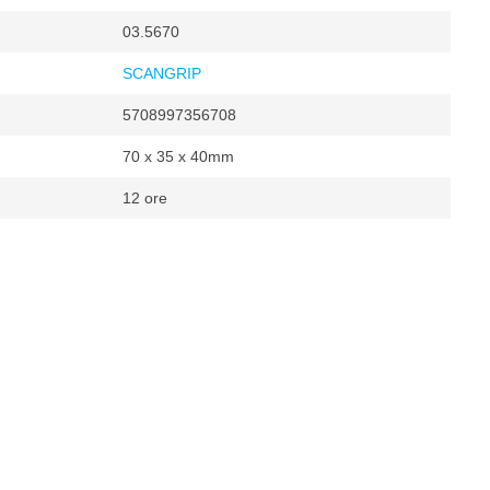
03.5670
SCANGRIP
5708997356708
70 x 35 x 40mm
12 ore
mentato a batteria