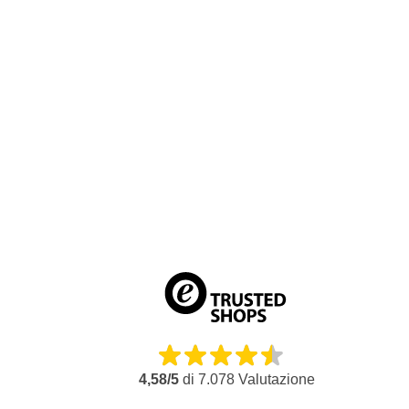
Caratteristiche 2 impostazioni di luce
2 impostazioni di luminosità
Elevato comfort di utilizzo
Fascia elastica regolabile
Impermeabile (IP54)
Resistente alla temperatura: da -10° a +40°C
4,58/5
di
7.078
Valutazione