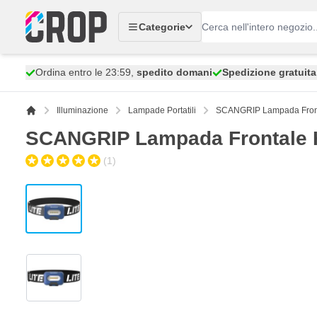
Salta al contenuto
Categorie
Ordina entro le 23:59,
spedito domani
Spedizione gratuita
Illuminazione
Lampade Portatili
SCANGRIP Lampada Front
SCANGRIP Lampada Frontale 
(1)
View larger image
View larger image