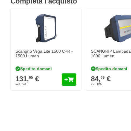
Completa l'acquisto
involontaria, è necessario attivare il sensore con un doppio movi
Lampada frontale con 2 funzioni di illuminazione
La lampada frontale SCANGRIP HEAD LITE A LED è dotata di una f
LED può essere posizionata sia con un angolo di emissione per ill
sia con un angolo di emissione direzionale per ispezioni precise o
tutto con una potente lampada LED SMD.
Lampada frontale a LED SMD con comoda cingh
Scangrip Vega Lite 1500 C+R -
SCANGRIP Lampada
La lampada frontale a LED SMD con batteria alcalina AAA è dota
1500 Lumen
1000 Lumen
essere regolata in base alle dimensioni della testa. Grazie al mater
possibilità di regolazione, questa lampada LED rimarrà comodame
Spedito domani
Spedito domani
consente di lavorare a lungo e comodamente senza accorgersi 
131,
€
84,
€
65
69
intorno alla testa!
Caratteristiche della lampada frontale SCANGRIP HE
Lampada frontale a LED alimentata a batteria
Batteria adatta: AAA alcalina
Potente luce LED SMD (150 lumen)
Lampada frontale con funzione di sensore