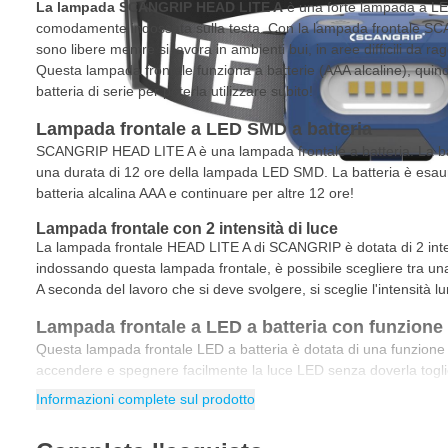
La lampada SCANGRIP HEAD LITE A
è una forte lampada a L
comodamente indossata sulla testa. Con la lampada frontale S
sono libere mentre si lavora in ambienti bui, in aree difficili da rag
Questa lampada frontale funziona a batterie (AAA alcaline), quind
batteria di serie per poterla utilizzare subito!
Lampada frontale a LED SMD a batteria
SCANGRIP HEAD LITE A è una lampada frontale a batteria. La bat
una durata di 12 ore della lampada LED SMD. La batteria è esa
batteria alcalina AAA e continuare per altre 12 ore!
Lampada frontale con 2 intensità di luce
La lampada frontale HEAD LITE A di SCANGRIP è dotata di 2 inte
indossando questa lampada frontale, è possibile scegliere tra un
A seconda del lavoro che si deve svolgere, si sceglie l'intensità lu
Lampada frontale a LED a batteria con funzione
Questa lampada frontale LED a batteria è dotata di una funzione
accendere e spegnere facilmente la luce LED senza doverla toglier
agitare la mano davanti al sensore della lampada frontale per a
Informazioni complete sul prodotto
SMD. Un ulteriore vantaggio è che si può continuare a lavorare c
togliere prima di accendere o spegnere la lampada frontale. Atten