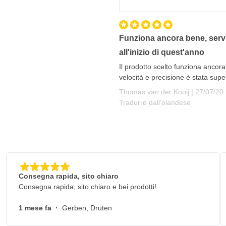
Funziona ancora bene, serviz
all'inizio di quest'anno
Il prodotto scelto funziona ancora 
velocità e precisione è stata supe
27 luglio
Thomas van der Kooij |
27/07/20
Tradurre dall'olandese
Consegna rapida, sito chiaro
Consegna rapida, sito chiaro e bei prodotti!
1 mese fa
·
Gerben, Druten