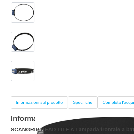
View larger image
View larger image
View larger image
+3
Informazioni sul prodotto
Specifiche
Completa l'acqui
Informazioni sul prodotto
SCANGRIP HEAD LITE A Lampada frontale a bat