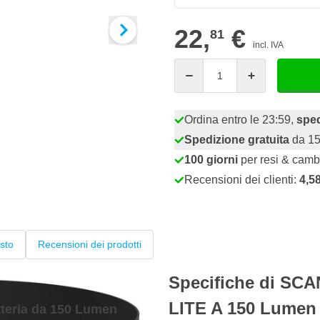
22,
€
81
incl. IVA
Quantità
Ordina entro le 23:59,
spe
Spedizione gratuita
da 15
100 giorni
per resi & camb
Recensioni dei clienti:
4,5
sto
Recensioni dei prodotti
Specifiche di SC
LITE A 150 Lumen
teria da 150 Lumen