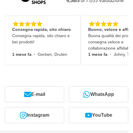
4,58/5
di
7.055
Valutazione
Consegna rapida, sito chiaro
Buono, veloce e affid
Consegna rapida, sito chiaro e
Buona qualità dei prodot
bei prodotti!
consegna veloce e
collaborazione affidabile
1 mese fa
·
Gerben, Druten
1 mese fa
·
Johny, Ti
E-mail
WhatsApp
Instagram
YouTube