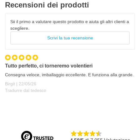
Recensioni dei prodotti
Sii il primo a valutare questo prodotto e aiuta gli altri clienti a
scegliere.
Scrivi la tua recensione
Tutto perfetto, ci torneremo volentieri
Consegna veloce, imballaggio eccellente. E funziona alla grande.
22 maggio 2026
Birgit |
22/05/26
Tradurre dal tedesco