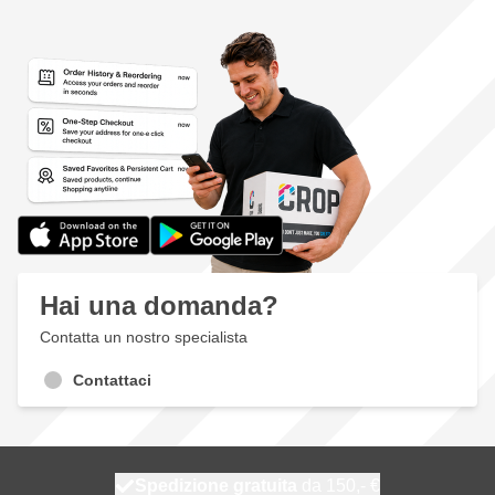
Hai una domanda?
Contatta un nostro specialista
Contattaci
Spedizione gratuita
100 giorni
spedito oggi
da 150,- €