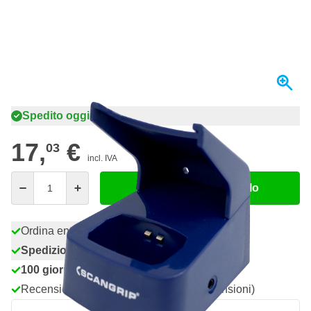
Spedito oggi
17,
€
03
incl. IVA
Quantità
Aggiungi al Carrello
Ordina entro le 23:59,
spedito oggi
Spedizione gratuita
da 150,- €
100 giorni
per resi & cambi
Recensioni dei clienti:
4,58/5
(7.055 recensioni)