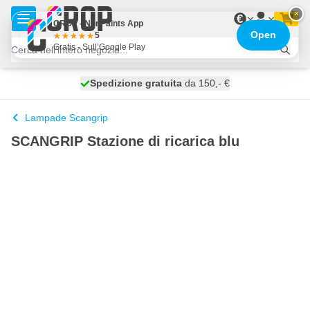
Salta al contenuto
×
€
CROP - NonPaints App
Open
5
Gratis - Sull’Google Play
Spedizione gratuita
100 giorni
spedito oggi
da 150,- €
Lampade Scangrip
SCANGRIP Stazione di ricarica blu