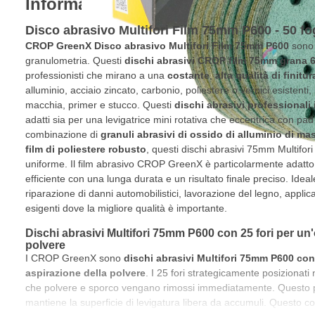
Informazioni sul prodotto
Disco abrasivo Multifori Film 75mm P600 - 50 fog
CROP GreenX Disco abrasivo Multifori Film 75mm P600
sono 
granulometria. Questi
dischi abrasivi CROP film 75mm grana 
professionisti che mirano a una
costante
,
alta qualità di finitur
alluminio, acciaio zincato, carbonio, poliestere o vernici esistenti, 
macchia, primer e stucco. Questi
dischi abrasivi professionali
adatti sia per una levigatrice mini rotativa che eccentrica con pa
combinazione di
granuli abrasivi di ossido di alluminio di ma
film di poliestere robusto
, questi dischi abrasivi 75mm Multifor
uniforme. Il film abrasivo CROP GreenX è particolarmente adatto
efficiente con una lunga durata e un risultato finale preciso. Idea
riparazione di danni automobilistici, lavorazione del legno, applicaz
esigenti dove la migliore qualità è importante.
Dischi abrasivi Multifori 75mm P600 con 25 fori per un'
polvere
I CROP GreenX sono
dischi abrasivi Multifori 75mm P600 con 
aspirazione della polvere
. I 25 fori strategicamente posizionati 
che polvere e sporco vengano rimossi immediatamente. Questo per
mantiene la superficie di levigatura libera da accumuli. Questo co