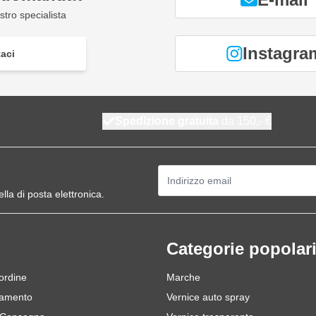
tro specialista
Instagra
aci
Spedizione gratuita
da 150,- €
Indirizzo email
ella di posta elettronica.
Categorie popolar
 ordine
Marche
gamento
Vernice auto spray