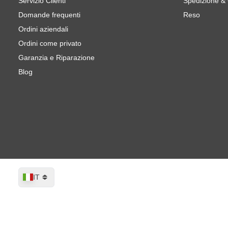
Servizio Clienti
Spedizione &
Domande frequenti
Reso
Ordini aziendali
Ordini come privato
Garanzia e Riparazione
Blog
Lingua
IT
CROP GreenX Film Disco Abrasivo 75m
Spedito domani