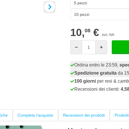
5 pezzi
10 pezzi
10,
€
08
incl. IVA
Quantità
Ordina entro le 23:59,
spe
Spedizione gratuita
da 15
100 giorni
per resi & camb
Recensioni dei clienti:
4,5
fiche
Completa l'acquisto
Recensioni dei prodotti
Prodotti