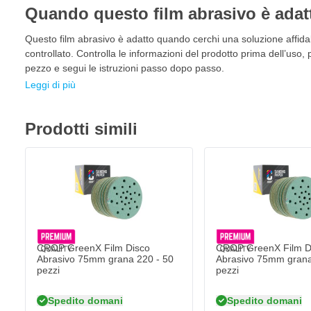
film 75mm con modello Multifori
per ogni settore. Questi disc
Quando questo film abrasivo è adat
essere utilizzati universalmente per risultati professionali. Quest
in ambienti professionali e esigenti dove durata, precisione e velo
Questo film abrasivo è adatto quando cerchi una soluzione affidab
controllato. Controlla le informazioni del prodotto prima dell’uso, 
Automotive & riparazione danni
pezzo e segui le istruzioni passo dopo passo.
Lavorazione dei metalli
Leggi di più
Carrozzerie & riparazioni localizzate
Industria del legno
Prodotti simili
Plastica & compositi
Costruzione di yacht e applicazioni aeronautiche
Caratteristiche dei dischi abrasivi CROP GreenX Fil
Dischi abrasivi professionali su supporto in film di poliestere
Granuli abrasivi di ossido di alluminio di massima qualità co
CROP GreenX Film Disco
CROP GreenX Film D
Supporto in film flessibile che è resistente agli strappi per u
Abrasivo 75mm grana 220 - 50
Abrasivo 75mm grana
pezzi
pezzi
Sistema Multifori per la migliore aspirazione della polvere
Unici 25 fori per la polvere nel supporto in film che non necess
Spedito domani
Spedito domani