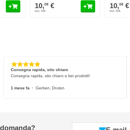
10,
€
10,
€
08
08
nto per una lunga durata
i levigatrice con disco di supporto
Consegna rapida, sito chiaro
Consegna rapida, sito chiaro e bei prodotti!
1 mese fa
·
Gerben, Druten
a domanda?
E-mail