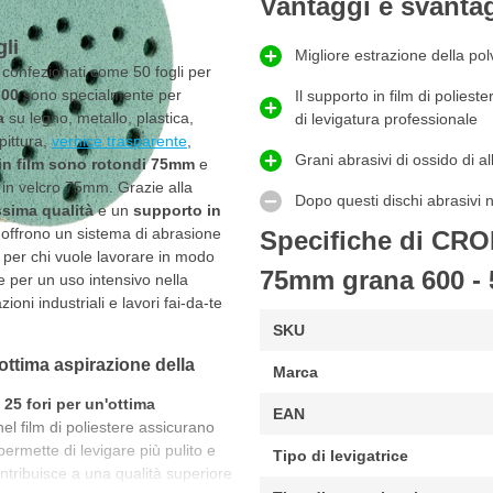
Vantaggi e svanta
li
Migliore estrazione della polv
confezionati come 50 fogli per
600
sono specialmente per
Il supporto in film di poliest
a
su legno, metallo, plastica,
di levigatura professionale
pittura,
vernice trasparente
,
Grani abrasivi di ossido di a
 in film sono rotondi 75mm
e
d in velcro 75mm. Grazie alla
Dopo questi dischi abrasivi n
ssima qualità
e un
supporto in
i offrono un sistema di abrasione
Specifiche di CRO
 per chi vuole lavorare in modo
75mm grana 600 - 
le per un uso intensivo nella
ioni industriali e lavori fai-da-te
SKU
ottima aspirazione della
Marca
25 fori per un'ottima
EAN
nel film di poliestere assicurano
mette di levigare più pulito e
Tipo di levigatrice
ntribuisce a una qualità superiore