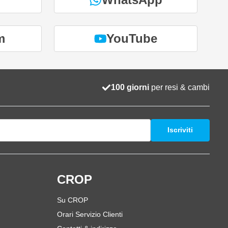
m
YouTube
100 giorni
per resi & cambi
Iscriviti
i
CROP
Su CROP
Orari Servizio Clienti