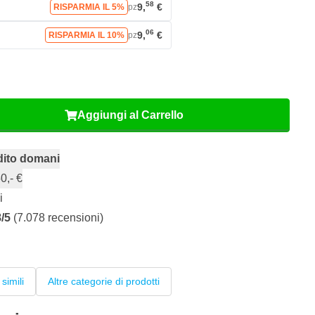
58
9,
€
RISPARMIA IL 5%
pz
06
9,
€
RISPARMIA IL 10%
pz
Aggiungi al Carrello
dito domani
0,- €
i
8/5
(7.078 recensioni)
 simili
Altre categorie di prodotti