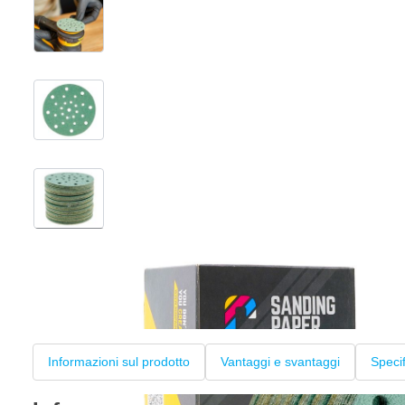
View larger image
View larger image
View larger image
+2
Informazioni sul prodotto
Vantaggi e svantaggi
Speci