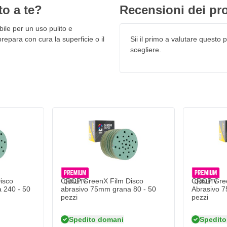
hi in film abrasivo 75mm possono
to a te?
Recensioni dei pro
o disco è particolarmente efficace
cità sono cruciali. Considera:
ile per un uso pulito e
prepara con cura la superficie o il
Sii il primo a valutare questo pr
scegliere.
m 75mm P600
n una lunga durata
isco
CROP GreenX Film Disco
CROP Gree
n uso prolungato e intensivo
 240 - 50
abrasivo 75mm grana 80 - 50
Abrasivo 7
pezzi
pezzi
itano di essere allineati con il
Spedito domani
Spedito