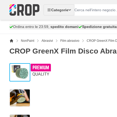
Salta al contenuto
Categorie
Ordina entro le 23:59,
spedito domani
Spedizione gratuita
NonPaint
Abrasivi
Film abrasivo
CROP GreenX Film Di
CROP GreenX Film Disco Abras
View larger image
View larger image