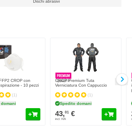
Dischi abrasivi
i
CROP Premium Tuta Verniciatura Con Ca
43,
€
01
Spedito domani
Quantità
Misura
Aggiungi al Carr
 FFP2 CROP con
CROP Premium Tuta
espirazione - 10 pezzi
Verniciatura Con Cappuccio
(1)
(1)
 domani
Spedito domani
43,
€
01