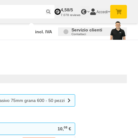
4,58/5
€
Accedi
7.078 reviews
Servizio clienti
incl. IVA
Contattaci
sivo 75mm grana 600 - 50 pezzi
08
10,
€