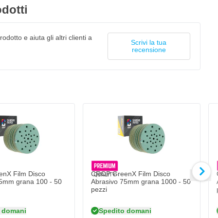
dotti
odotto e aiuta gli altri clienti a
Scrivi la tua
recensione
nX Film Disco
CROP GreenX Film Disco
5mm grana 100 - 50
Abrasivo 75mm grana 1000 - 50
pezzi
 domani
Spedito domani