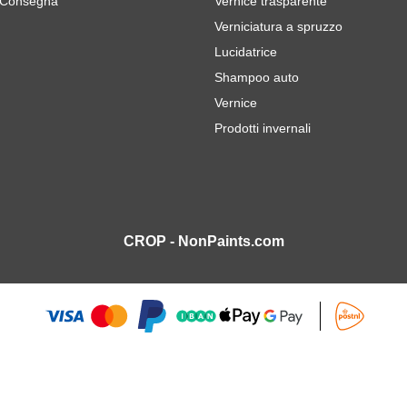
 Consegna
Vernice trasparente
Verniciatura a spruzzo
Lucidatrice
Shampoo auto
Vernice
Prodotti invernali
CROP - NonPaints.com
m grana 600 - 50 pezzi
10,
0