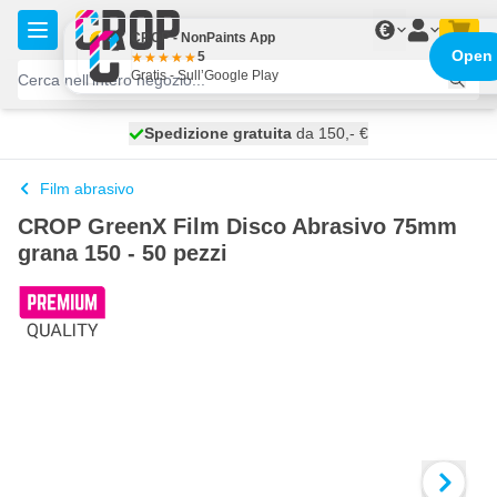
Salta al contenuto
€
CROP - NonPaints App
Open
5
Gratis - Sull’Google Play
Spedizione gratuita
100 giorni
spedito domani
da 150,- €
Film abrasivo
CROP GreenX Film Disco Abrasivo 75mm
grana 150 - 50 pezzi