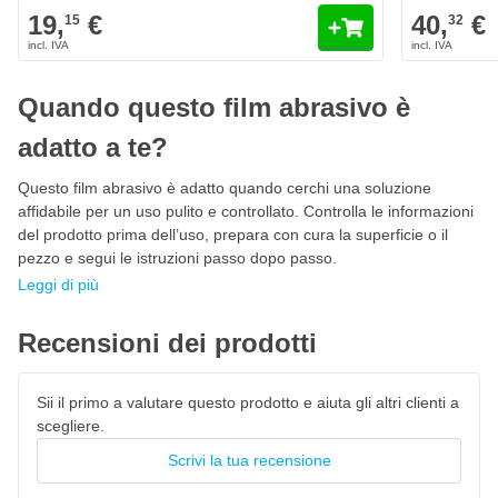
19,
€
40,
€
Dischi abrasivi professionali 75mm per ogni settore
15
32
Dall'automotive e la riparazione dei danni, alla costruzione di
carrozzerie e interni, dalla costruzione di yacht alla manutenzione
di aerei; i CROP GreenX sono i
migliori dischi abrasivi 75mm
Quando questo film abrasivo è
Multrifori
per ogni settore. Questi dischi abrasivi 75mm possono
essere utilizzati universalmente per risultati professionali. Questo
adatto a te?
disco è particolarmente efficace in ambienti professionali e
esigenti dove durata, precisione e velocità sono cruciali.
Questo film abrasivo è adatto quando cerchi una soluzione
Considera i seguenti settori:
affidabile per un uso pulito e controllato. Controlla le informazioni
del prodotto prima dell’uso, prepara con cura la superficie o il
Automotive & riparazione danni
pezzo e segui le istruzioni passo dopo passo.
Lavorazione dei metalli
Leggi di più
Carrozzerie & riparazioni localizzate
Recensioni dei prodotti
Industria del legno
Plastica & compositi
Sii il primo a valutare questo prodotto e aiuta gli altri clienti a
Costruzione di yacht e applicazioni aeronautiche
scegliere.
Dischi abrasivi 75mm con granulometrie in 20 diverse
Scrivi la tua recensione
grane
Esclusivamente da CROP puoi
acquistare dischi abrasivi