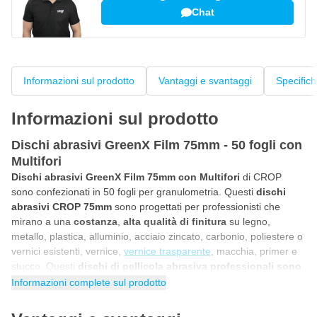
Chat
Informazioni sul prodotto
Vantaggi e svantaggi
Specific
Informazioni sul prodotto
Dischi abrasivi GreenX Film 75mm - 50 fogli con
Multifori
Dischi abrasivi GreenX Film 75mm con Multifori
di CROP
sono confezionati in 50 fogli per granulometria. Questi
dischi
abrasivi CROP 75mm
sono progettati per professionisti che
mirano a una
costanza
,
alta qualità di finitura
su legno,
metallo, plastica, alluminio, acciaio zincato, carbonio, poliestere o
vernici esistenti, vernice,
vernice trasparente
, macchia, primer e
stucco. Questi
dischi di pellicola abrasiva professionali sono
rotondi di 75mm
e adatti sia per
levigatrici
mini rotative che
Informazioni complete sul prodotto
eccentriche con pad in velcro di 75mm. Grazie alla combinazione
di
grani abrasivi di ossido di alluminio di massima qualità
e