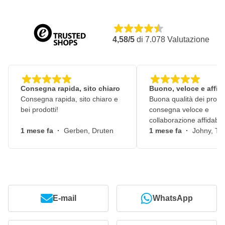
P500
P600
4,58/5
di
7.078
Valutazione
P800
P1000
P1200
P1500
Consegna rapida, sito chiaro
Buono, veloce e affid
Consegna rapida, sito chiaro e
P2000
Buona qualità dei prodot
bei prodotti!
consegna veloce e
P3000
collaborazione affidabile
1 mese fa
·
Gerben, Druten
1 mese fa
·
Johny, Ti
Caratteristiche dei dischi abrasivi CROP GreenX 75mm
Dischi abrasivi professionali su supporto in film di poliestere
Grani abrasivi di ossido di alluminio di massima qualità con
una lunga durata
Supporto flessibile che è resistente agli strappi per un uso
E-mail
WhatsApp
duraturo e intensivo
Modello di Multifori per la migliore aspirazione della polvere