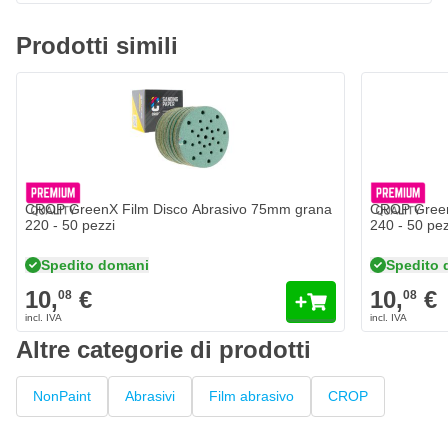
75mm
in un set di 50 fogli per granulometria. Con la nostra vasta
gamma di 20 diverse grane, c'è il disco perfetto per ogni lavoro.
Prodotti simili
Ciò ti permette di beneficiare della scala di levigatura ideale.
Scegli tra i seguenti grani abrasivi:
P60
P80
P100
CROP GreenX Film Disco Abrasivo 75mm grana
CROP Green
P120
220 - 50 pezzi
240 - 50 pez
P150
Spedito domani
Spedito 
P180
10,
€
10,
€
08
08
P220
P240
Altre categorie di prodotti
P280
P320
NonPaint
Abrasivi
Film abrasivo
CROP
P360
P400