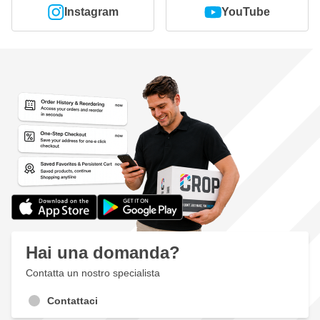
Unici 25 fori per la polvere nel supporto in film che non
Instagram
YouTube
necessitano di essere allineati con il tuo pad di levigatura
Crea un bel pattern di graffi per una finitura professionale
Carta vetrata trattata con un rivestimento anti-intasamento
per una lunga durata
Ampia gamma di granulometrie da P60 a P3000
Contiene un forte velcro per un'ottima adesione sulla tua mini
levigatrice con disco di supporto di 75mm
Universalmente utilizzabile per ogni lavoro di levigatura
Può essere utilizzato su tutti i materiali e superfici
Confezionato come set di 50 fogli per granulometria
Hai una domanda?
Contatta un nostro specialista
Contattaci