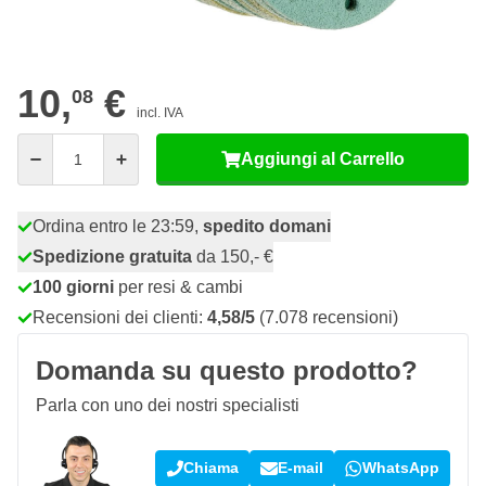
06
10 pezzi
9,
€
RISPARMIA IL 10%
pz
10,
€
08
incl. IVA
Quantità
Aggiungi al Carrello
Ordina entro le 23:59,
spedito domani
Spedizione gratuita
da 150,- €
100 giorni
per resi & cambi
Recensioni dei clienti:
4,58/5
(7.078 recensioni)
Domanda su questo prodotto?
Parla con uno dei nostri specialisti
Chiama
E-mail
WhatsApp