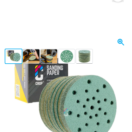
View larger image
View larger image
View larger image
View larger image
View larger image
+2
Spedito domani
Variante
CROP GreenX Film Disco Abrasivo 75mm grana 150 - 50 pezzi
Scegli un numero
08
1 pezzo
10,
€
58
5 pezzi
9,
€
RISPARMIA IL 5%
pz