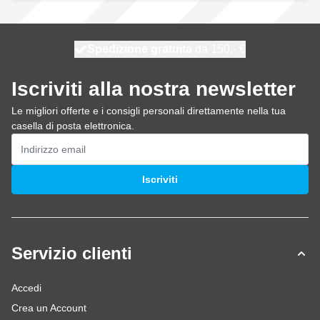
Spedizione gratuita
100 giorni
spedito domani
da 150,- €
Iscriviti alla nostra newsletter
Le migliori offerte e i consigli personali direttamente nella tua
casella di posta elettronica.
Indirizzo email
Iscriviti
Servizio clienti
Accedi
Crea un Account