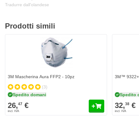
Tradurre dall'olandese
Prodotti simili
3M Mascherina Aura FFP2 - 10pz
3M™ 9322+ 
(3)
Spedito domani
Spedito 
26,
€
32,
€
47
38