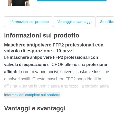
Informazioni sul prodotto
Vantaggi e svantaggi
Specific
Informazioni sul prodotto
Maschere antipolvere FFP2 professionali con
valvola di espirazione - 10 pezzi
Le
maschere antipolvere FFP2 professionali con
valvola di espirazione
di CROP offrono una
protezione
affidabile
contro vapori nocivi, solventi, sostanze tossiche
e polveri sottili. Queste maschere FFP2 sono ideali in
officina, durante la verniciatura a spruzzo, la carteggiatura
di diversi materiali o in altre applicazioni in cui si ha a che
Informazioni complete sul prodotto
fare con sostanze volatili. Poiché queste
maschere
Vantaggi e svantaggi
antipolvere
hanno un livello di protezione FFP2, sei
garantito di un'elevata efficienza di filtrazione.