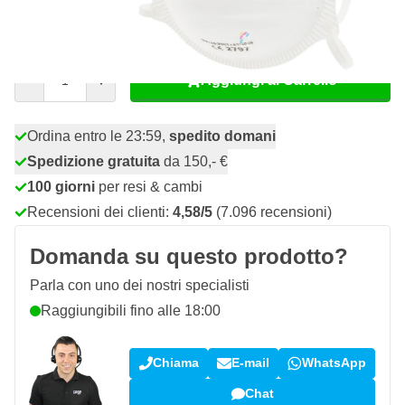
10,
€
08
incl. IVA
Quantità
Aggiungi al Carrello
Ordina entro le 23:59,
spedito domani
Spedizione gratuita
da 150,- €
100 giorni
per resi & cambi
Recensioni dei clienti:
4,58/5
(7.096 recensioni)
Domanda su questo prodotto?
Parla con uno dei nostri specialisti
Raggiungibili fino alle 18:00
Chiama
E-mail
WhatsApp
Chat