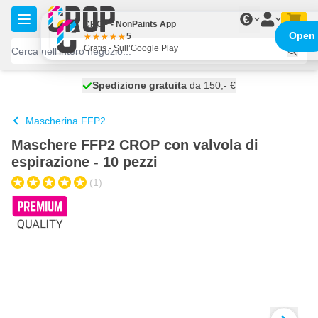
Salta al contenuto
€
CROP - NonPaints App
Open
5
Gratis - Sull’Google Play
Spedizione gratuita
100 giorni
spedito domani
da 150,- €
Mascherina FFP2
Maschere FFP2 CROP con valvola di
espirazione - 10 pezzi
(1)