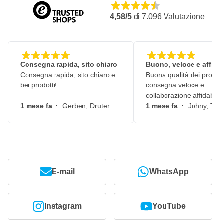
4,58/5
di
7.096
Valutazione
Consegna rapida, sito chiaro
Buono, veloce e affid
Consegna rapida, sito chiaro e
Buona qualità dei prodot
bei prodotti!
consegna veloce e
collaborazione affidabile
1 mese fa
·
Gerben, Druten
1 mese fa
·
Johny, Ti
E-mail
WhatsApp
Instagram
YouTube