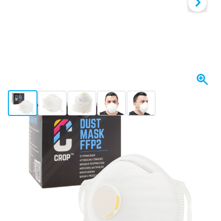
View larger image
View larger image
View larger image
View larger image
View larger image
+2
Spedito domani
Scegli un numero
08
1 pezzo
10,
€
58
10 pezzi
9,
€
RISPARMIA IL 5%
pz
06
20 pezzi
9,
€
RISPARMIA IL 10%
pz