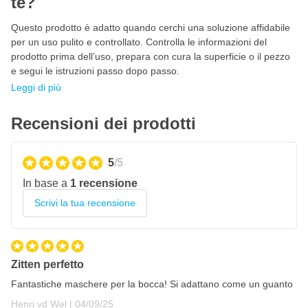
te?
Valvola di espirazione integrata per bassa resistenza
respiratoria
Questo prodotto è adatto quando cerchi una soluzione affidabile
Protezione contro solventi, vapori, polveri sottili e sostanze
per un uso pulito e controllato. Controlla le informazioni del
volatili
prodotto prima dell’uso, prepara con cura la superficie o il pezzo
Morbido cuscinetto nasale in schiuma per un comfort extra
e segui le istruzioni passo dopo passo.
Leggi di più
Striscia nasale flessibile per una buona aderenza al viso
Doppio elastico per una vestibilità salda
Recensioni dei prodotti
Maschera auto-filtrante in carta, leggera ed efficiente
Confezionata in pacchetti da 10 pezzi, ideale per uso
5
/5
professionale
In base a
1 recensione
Scrivi la tua recensione
Zitten perfetto
Fantastiche maschere per la bocca! Si adattano come un guanto
4 settembre 2025
Henri vd Wel |
04/09/25