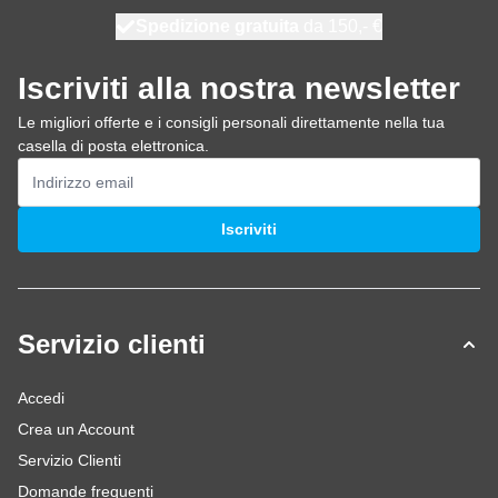
Spedizione gratuita
100 giorni
spedito domani
da 150,- €
Iscriviti alla nostra newsletter
Le migliori offerte e i consigli personali direttamente nella tua
casella di posta elettronica.
Indirizzo email
Iscriviti
Servizio clienti
Accedi
Crea un Account
Servizio Clienti
Domande frequenti