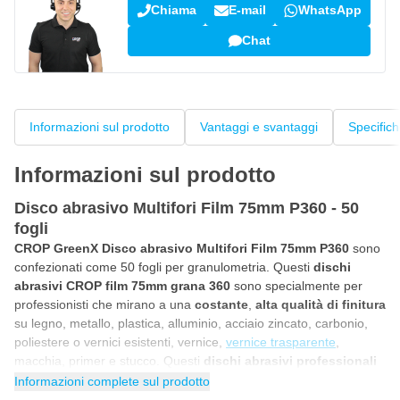
Chiama
E-mail
WhatsApp
Chat
Informazioni sul prodotto
Vantaggi e svantaggi
Specific
Informazioni sul prodotto
Disco abrasivo Multifori Film 75mm P360 - 50
fogli
CROP GreenX Disco abrasivo Multifori Film 75mm P360
sono
confezionati come 50 fogli per granulometria. Questi
dischi
abrasivi CROP film 75mm grana 360
sono specialmente per
professionisti che mirano a una
costante
,
alta qualità di finitura
su legno, metallo, plastica, alluminio, acciaio zincato, carbonio,
poliestere o vernici esistenti, vernice,
vernice trasparente
,
macchia, primer e stucco. Questi
dischi abrasivi professionali
sono rotondi 75mm
e adatti sia per una levigatrice mini rotativa
Informazioni complete sul prodotto
che eccentrica con pad in velcro 75mm. Grazie alla combinazione