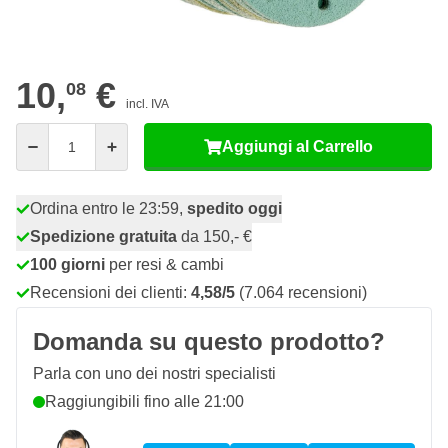
06
10 pezzi
9,
€
RISPARMIA IL 10%
pz
10,
€
08
incl. IVA
Quantità
Aggiungi al Carrello
Ordina entro le 23:59,
spedito oggi
Spedizione gratuita
da 150,- €
100 giorni
per resi & cambi
Recensioni dei clienti:
4,58/5
(7.064 recensioni)
Domanda su questo prodotto?
Parla con uno dei nostri specialisti
Raggiungibili fino alle 21:00