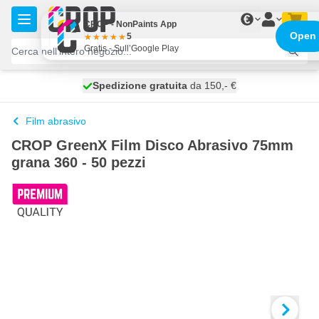
Salta al contenuto
€
CROP - NonPaints App
Open
5
Gratis - Sull’Google Play
Spedizione gratuita
100 giorni
spedito oggi
da 150,- €
Film abrasivo
CROP GreenX Film Disco Abrasivo 75mm
grana 360 - 50 pezzi