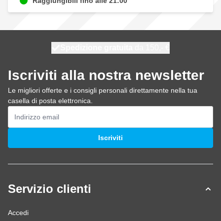
Raggiungibili fino alle 21:00
Spedizione gratuita
100 giorni
spedito oggi
da 150,- €
Iscriviti alla nostra newsletter
Le migliori offerte e i consigli personali direttamente nella tua
casella di posta elettronica.
Indirizzo email
Iscriviti
Servizio clienti
Accedi