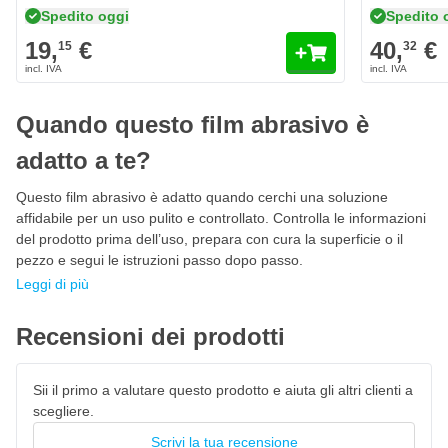
prolungato.
Spedito oggi
Spedito 
19,
€
40,
€
Dischi abrasivi professionali in film grana 360 per ogni
15
32
settore
Dall'automotive e la riparazione dei danni, alla costruzione di
carrozzerie e interni, dalla costruzione di yacht alla manutenzione
Quando questo film abrasivo è
di aerei; i CROP GreenX sono i
migliori dischi abrasivi in film
75mm con modello di Multifori
per ogni settore. Questi dischi in
adatto a te?
film abrasivo 75mm possono essere utilizzati universalmente per
risultati professionali. Questo disco è particolarmente efficace in
Questo film abrasivo è adatto quando cerchi una soluzione
ambienti professionali e esigenti dove durata, precisione e
affidabile per un uso pulito e controllato. Controlla le informazioni
velocità sono cruciali. Considera:
del prodotto prima dell’uso, prepara con cura la superficie o il
pezzo e segui le istruzioni passo dopo passo.
Automotive & riparazione danni
Leggi di più
Lavorazione dei metalli
Carrozzerie & riparazioni localizzate
Recensioni dei prodotti
Industria del legno
Plastica & compositi
Sii il primo a valutare questo prodotto e aiuta gli altri clienti a
scegliere.
Costruzione di yacht e applicazioni aeronautiche
Scrivi la tua recensione