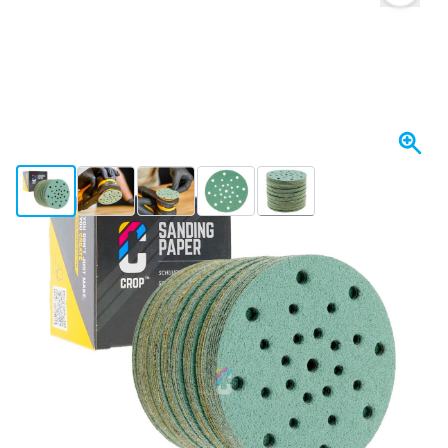
View larger image
View larger image
View larger image
View larger image
View larger image
+2
Spedito oggi
Variante
CROP GreenX Film Disco Abrasivo 75mm grana 360 - 50 pezzi
Scegli un numero
08
1 pezzo
10,
€
58
5 pezzi
9,
€
RISPARMIA IL 5%
pz