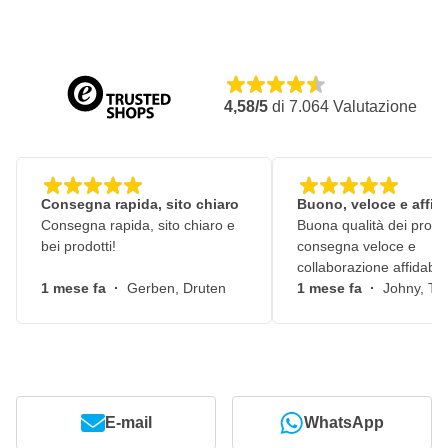
Può essere utilizzato su tutti i materiali e superfici
Confezionato come set di 50 fogli per granulometria
4,58/5
di
7.064
Valutazione
Consegna rapida, sito chiaro
Buono, veloce e affid
Consegna rapida, sito chiaro e
Buona qualità dei prodot
bei prodotti!
consegna veloce e
collaborazione affidabile
1 mese fa
·
Gerben, Druten
1 mese fa
·
Johny, Ti
E-mail
WhatsApp