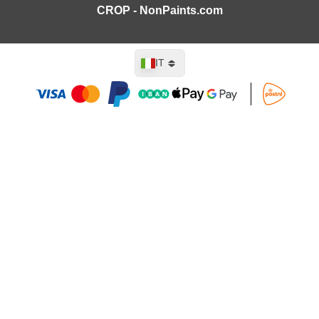
CROP - NonPaints.com
Lingua
IT
Aggiungi al Carrello