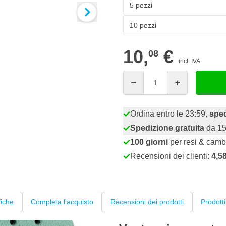
5 pezzi
10 pezzi
10,
€
08
incl. IVA
Quantità
Ordina entro le 23:59,
spe
Spedizione gratuita
da 15
100 giorni
per resi & camb
Recensioni dei clienti:
4,5
fiche
Completa l'acquisto
Recensioni dei prodotti
Prodotti