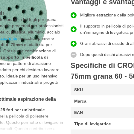
Vantaggi e svanta
li
Migliore estrazione della pol
ezionato in 50 fogli per grana.
ente progettati per professionisti
Il supporto in pellicola di po
allo, plastica, alluminio, acciaio
un'immagine di levigatura p
asparente
, macchia, primer e
Grani abrasivi di ossido di a
ondi di 75mm
e adatti sia per
. Grazie alla combinazione di
Dopo questi dischi abrasivi n
n
supporto in pellicola di
rono un pattern di abrasione
Specifiche di CRO
datto per chi desidera lavorare
75mm grana 60 - 5
iso. Ideale per un uso intensivo
plicazioni industriali e progetti
SKU
ttimale aspirazione della
Marca
25 fori per un'ottimale
EAN
ella pellicola di poliestere
. Questo permette di levigare in
Tipo di levigatrice
ccumuli. Questo contribuisce a