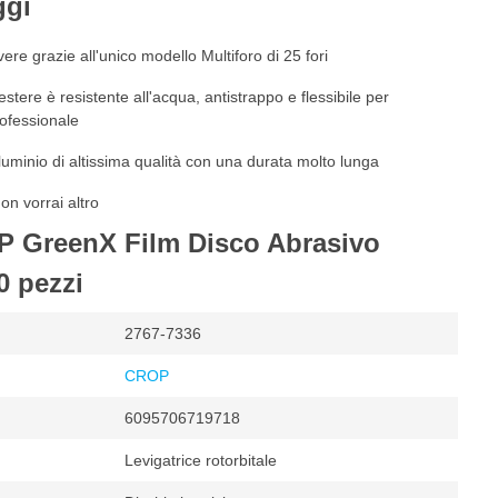
ggi
vere grazie all'unico modello Multiforo di 25 fori
liestere è resistente all'acqua, antistrappo e flessibile per
rofessionale
lluminio di altissima qualità con una durata molto lunga
on vorrai altro
P GreenX Film Disco Abrasivo
0 pezzi
2767-7336
CROP
6095706719718
Levigatrice rotorbitale