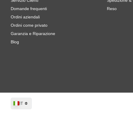
Servizio Clienti
Spedizione &
Domande frequenti
Reso
Ordini aziendali
Ordini come privato
Garanzia e Riparazione
Blog
Lingua
IT
CROP GreenX Film Disco Abrasivo 75m
Spedito domani