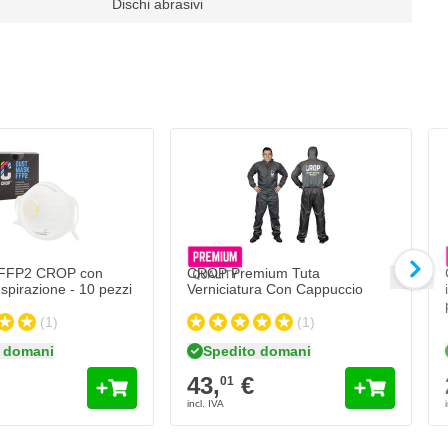
Dischi abrasivi
i
CROP Premium Tuta Verniciatura Con Ca
43,
€
01
Spedito domani
Quantità
Misura
Aggiungi al Carr
 FFP2 CROP con
CROP Premium Tuta
espirazione - 10 pezzi
Verniciatura Con Cappuccio
(1)
(1)
 domani
Spedito domani
43,
€
01