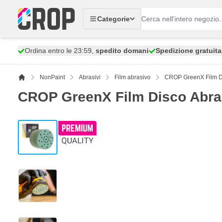
Salta al contenuto
Categorie
Ordina entro le 23:59,
spedito domani
Spedizione gratuita
NonPaint
Abrasivi
Film abrasivo
CROP GreenX Film Di
CROP GreenX Film Disco Abras
View larger image
View larger image