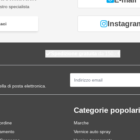
tro specialista
Instagra
aci
Spedizione gratuita
da 150,- €
Indirizzo email
ella di posta elettronica.
Categorie popolar
 ordine
Marche
gamento
Vernice auto spray