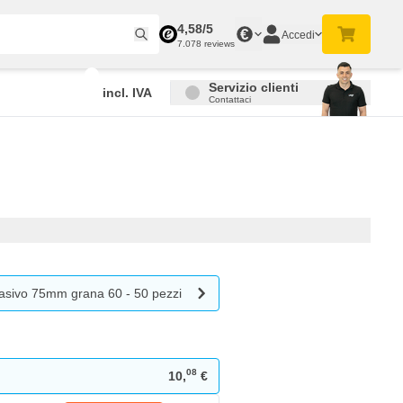
4,58/5
€
Accedi
7.078 reviews
Servizio clienti
incl. IVA
Contattaci
sivo 75mm grana 60 - 50 pezzi
08
10,
€