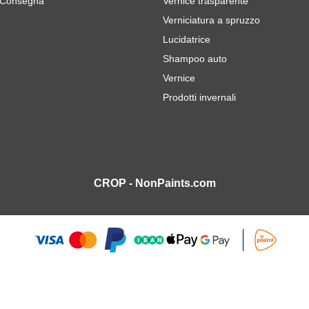
 Consegna
Vernice trasparente
Verniciatura a spruzzo
Lucidatrice
Shampoo auto
Vernice
Prodotti invernali
CROP - NonPaints.com
m grana 60 - 50 pezzi
10,
0