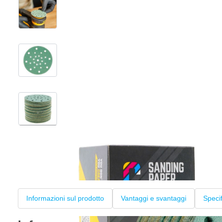
View larger image
View larger image
View larger image
+2
Informazioni sul prodotto
Vantaggi e svantaggi
Speci