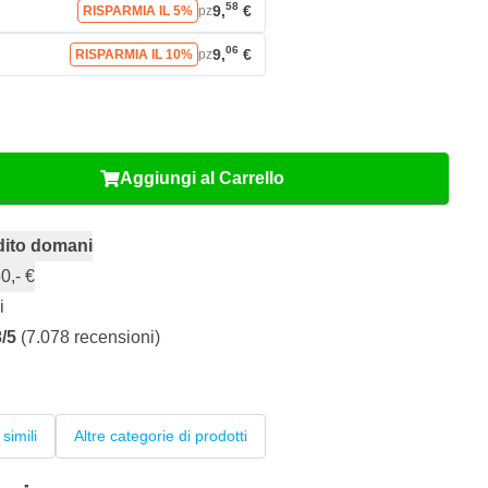
58
9,
€
RISPARMIA IL 5%
pz
06
9,
€
RISPARMIA IL 10%
pz
Aggiungi al Carrello
dito domani
0,- €
i
8/5
(7.078 recensioni)
 simili
Altre categorie di prodotti