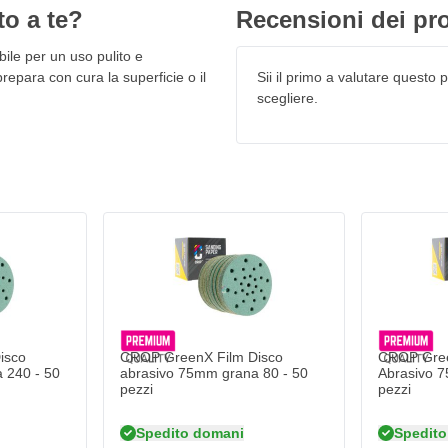
 da 75mm possono essere utilizzati
to a te?
Recensioni dei pro
larmente efficace in ambienti
uciali. Questi includono:
ile per un uso pulito e
prepara con cura la superficie o il
Sii il primo a valutare questo pr
scegliere.
 75mm P60 - 50pz
una lunga durata
isco
CROP GreenX Film Disco
CROP Gree
per un uso prolungato e intensivo
 240 - 50
abrasivo 75mm grana 80 - 50
Abrasivo 7
pezzi
pezzi
necessitano di essere allineati con
Spedito domani
Spedito