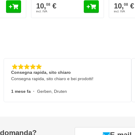
10,
€
10,
€
08
08
per una lunga durata
i levigatrice con disco di
Consegna rapida, sito chiaro
Consegna rapida, sito chiaro e bei prodotti!
1 mese fa
·
Gerben, Druten
a domanda?
E-mail