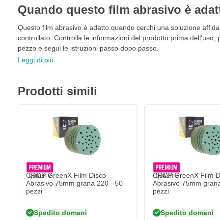
75mm multiforo
per ogni settore. Questi dischi in film abrasivo
Quando questo film abrasivo è adat
universalmente per risultati professionali. Questo disco è partico
professionali e esigenti dove durata, precisione e velocità sono cr
Questo film abrasivo è adatto quando cerchi una soluzione affidab
controllato. Controlla le informazioni del prodotto prima dell’uso, 
Automotive & riparazione danni
pezzo e segui le istruzioni passo dopo passo.
Lavorazione dei metalli
Leggi di più
Carrozzerie & riparazioni localizzate
Industria del legno
Prodotti simili
Plastica & compositi
Costruzione di yacht e applicazioni aeronautiche
Caratteristiche dei dischi abrasivi CROP GreenX Film
Dischi abrasivi professionali su supporto in film di poliestere
Grani abrasivi di ossido di alluminio di massima qualità con 
CROP GreenX Film Disco
CROP GreenX Film D
Supporto in pellicola flessibile che è resistente agli strappi 
Abrasivo 75mm grana 220 - 50
Abrasivo 75mm grana
pezzi
pezzi
Modello multforo e per la migliore aspirazione della polvere
Unici 25 fori per la polvere nel supporto in pellicola che non 
Spedito domani
Spedito domani