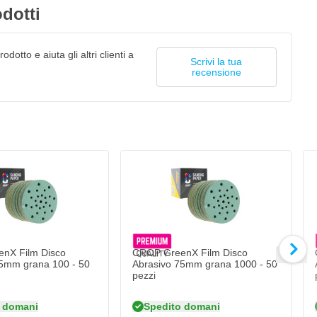
dotti
odotto e aiuta gli altri clienti a
Scrivi la tua
recensione
nX Film Disco
CROP GreenX Film Disco
5mm grana 100 - 50
Abrasivo 75mm grana 1000 - 50
pezzi
 domani
Spedito domani