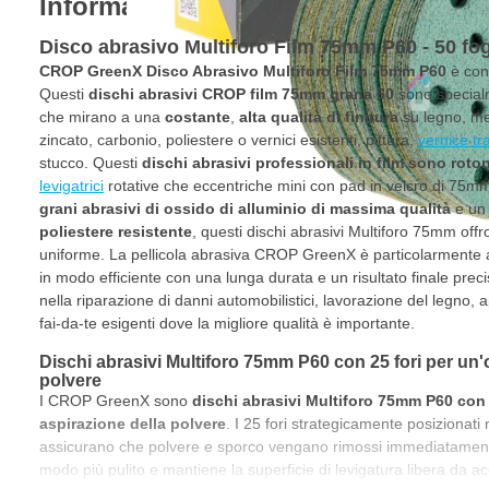
Informazioni sul prodotto
Disco abrasivo Multiforo Film 75mm P60 - 50 fog
CROP GreenX Disco Abrasivo Multiforo Film 75mm P60
è conf
Questi
dischi abrasivi CROP film 75mm grana 60
sono specialm
che mirano a una
costante
,
alta qualità di finitura
su legno, met
zincato, carbonio, poliestere o vernici esistenti, pittura,
vernice tr
stucco. Questi
dischi abrasivi professionali in film sono rot
levigatrici
rotative che eccentriche mini con pad in velcro di 75mm
grani abrasivi di ossido di alluminio di massima qualità
e u
poliestere resistente
, questi dischi abrasivi Multiforo 75mm off
uniforme. La pellicola abrasiva CROP GreenX è particolarmente a
in modo efficiente con una lunga durata e un risultato finale prec
nella riparazione di danni automobilistici, lavorazione del legno, ap
fai-da-te esigenti dove la migliore qualità è importante.
Dischi abrasivi Multiforo 75mm P60 con 25 fori per un'o
polvere
I CROP GreenX sono
dischi abrasivi Multiforo 75mm P60 con 
aspirazione della polvere
. I 25 fori strategicamente posizionati n
assicurano che polvere e sporco vengano rimossi immediatamente
modo più pulito e mantiene la superficie di levigatura libera da a