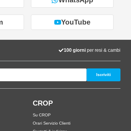
m
YouTube
100 giorni
per resi & cambi
Iscriviti
i
CROP
Su CROP
Orari Servizio Clienti