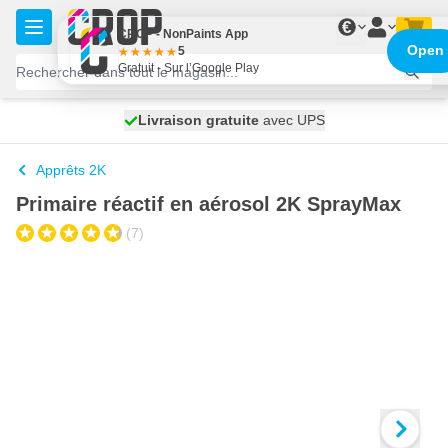
Aller au contenu
€
CROP - NonPaints App
Open
5
Gratuit - Sur l’Google Play
100 jours
Livraison gratuite
expédié aujourd'hui
avec UPS
Apprêts 2K
Primaire réactif en aérosol 2K SprayMax
(7)