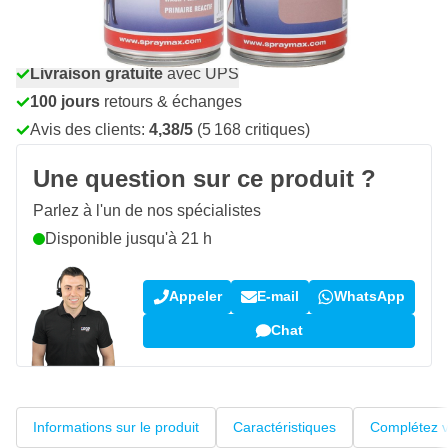
Commandez avant 23h59,
expédié aujourd'hui
Livraison gratuite
avec UPS
100 jours
retours & échanges
Avis des clients:
4,38/5
(5 168 critiques)
Une question sur ce produit ?
Parlez à l'un de nos spécialistes
Disponible jusqu'à 21 h
Appeler
E-mail
WhatsApp
Chat
Informations sur le produit
Caractéristiques
Complétez v