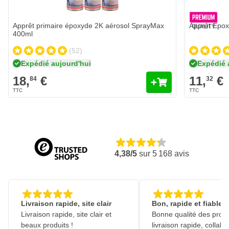
Ajouter au panier
Apprêt primaire époxyde 2K aérosol SprayMax
Apprêt Epox
400ml
(52)
Expédié aujourd'hui
Expédié 
18,
€
11,
€
84
32
4,38/5
sur
5 168
avis
Livraison rapide, site clair
Bon, rapide et fiable
Livraison rapide, site clair et
Bonne qualité des produ
beaux produits !
livraison rapide, collabo