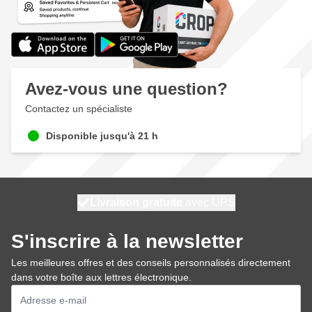
Avez-vous une question?
Contactez un spécialiste
Disponible jusqu'à 21 h
100 jours
Livraison gratuite
expédié aujourd'hui
avec UPS
S'inscrire à la newsletter
Les meilleures offres et des conseils personnalisés directement
dans votre boîte aux lettres électronique.