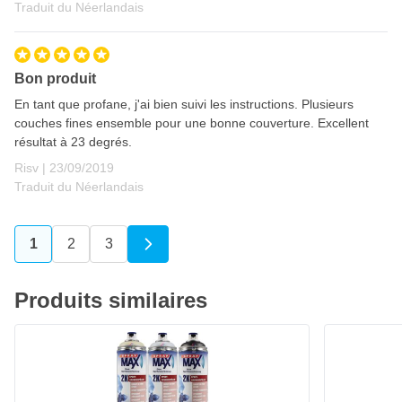
Traduit du Néerlandais
Bon produit
En tant que profane, j'ai bien suivi les instructions. Plusieurs
couches fines ensemble pour une bonne couverture. Excellent
résultat à 23 degrés.
23 septembre 2019
Risv |
23/09/2019
Traduit du Néerlandais
1
2
3
Vous lisez actuellement la page
Page
Page
Produits similaires
Apprêt primaire époxyde 2K aérosol SprayMax 400ml
18,
€
84
Expédié aujourd'hui
Quantité
Couleur