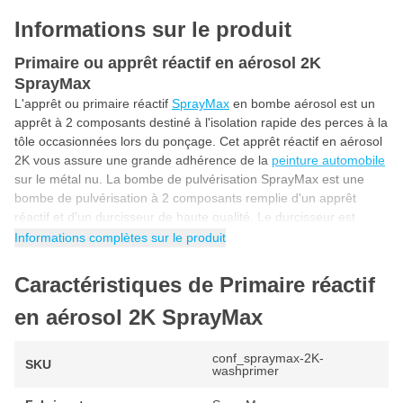
Informations sur le produit
Primaire ou apprêt réactif en aérosol 2K
SprayMax
L'apprêt ou primaire réactif
SprayMax
en bombe aérosol est un
apprêt à 2 composants destiné à l'isolation rapide des perces à la
tôle occasionnées lors du ponçage. Cet apprêt réactif en aérosol
2K vous assure une grande adhérence de la
peinture automobile
sur le métal nu. La bombe de pulvérisation SprayMax est une
bombe de pulvérisation à 2 composants remplie d'un apprêt
réactif et d'un durcisseur de haute qualité. Le durcisseur est
activé et libéré par une simple pression du percuteur, puis
Informations complètes sur le produit
mélangé à la peinture. Le durcisseur est dosé avec précision, afin
d’éviter les erreurs de mélange.
Caractéristiques de Primaire réactif
Primaire réactif 2K avec adhérence excellente
en aérosol 2K SprayMax
L'apprêt réactif SprayMax 2 K est connu pour sa grande
adhérence sur la plupart des surfaces. Cela en fait un apprêt
conf_spraymax-2K-
idéal pour la préparation de la
peinture de votre voiture
. Ce
SKU
washprimer
primaire adhère parfaitement aux anciens revêtements, aux
surfaces en plastique, au métal nu, au fer, à l'acier galvanisé /