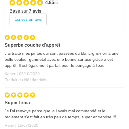
4.85
/5
Temps d'évaporation entre les couches: 5 minutes
Basé sur
7 avis
Temps de séchage
Écrivez un avis
Les temps de séchage suivants sont basés sur une
température ambiante de 20 ° C.
Epaisseur de couche sèche: 1 couche correspond à environ
Superbe couche d'apprêt
15 micromètres, 2 couches d'environ 30 micromètres
J'ai traité mes jantes qui sont passées du blanc-gris-noir à une
Touchable: 1 couche 10 min; 2 couches 25 minutes
belle couleur gunmetal avec une bonne surface grâce à cet
Pulvérisable: 1 couche 15 minutes; 2 couches 35 minutes
apprêt. Il est également parfait pour le ponçage à l'eau.
6 octobre 2020
Finition
Kaner |
06/10/2020
Traduit du Néerlandais
Peut être recouvert avec les peintures apprêts 1K et 2K
traditionnels
Notez bien ! Ne peut pas être recouvert par des peintures
Super firma
hydro, des peintures apprêts ou mastics à base d'époxy ou
Je l'ai renvoyé parce que je l'avais mal commandé et le
polyuréthane.
règlement s'est fait en très peu de temps, super entreprise !!!
15 juillet 2020
Remi |
15/07/2020