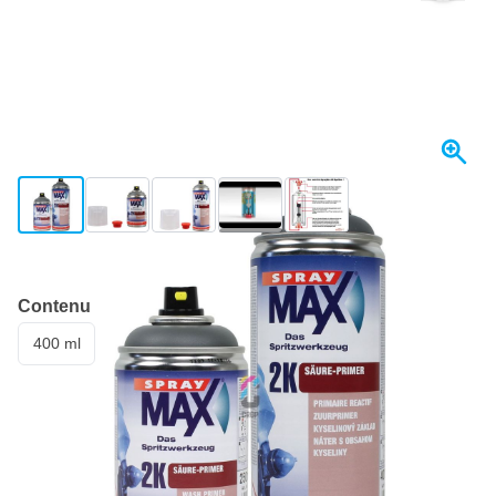
View larger image
View larger image
View larger image
View larger image
View larger image
+2
Expédié aujourd'hui
Contenu
400 ml
20,
€
70
TTC
Quantité
Ajouter au panier