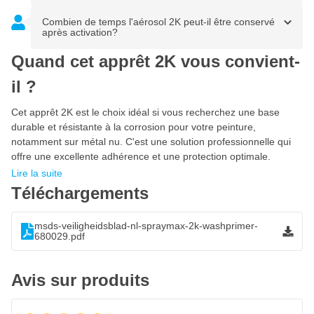
Veuillez suivre les conseils ci-dessous pour obtenir un résultat
final professionnel.
Combien de temps l'aérosol 2K peut-il être conservé
après activation?
Enlevez la rouille
Quand cet apprêt 2K vous convient-
Poncez la surface
il ?
Dégraissez et dépoussiérez avant l'application
Secouez bien le bidon pendant 2 minutes. Retirez le bouton-
Cet apprêt 2K est le choix idéal si vous recherchez une base
poussoir rouge du capuchon et placez-le directement sur la
durable et résistante à la corrosion pour votre peinture,
soupape située au bas de l'aérosol. Appuyez ensuite
notamment sur métal nu. C'est une solution professionnelle qui
vigoureusement et secouez le vaporisateur pendant deux
offre une excellente adhérence et une protection optimale.
minutes additionnelles pour que les deux composants
Lire la suite
puissent se mélanger. Après le mélange, l'apprêt réactif 2K
Téléchargements
peut être appliqué dans les 48 heures qui suivent. En
fonction de facteurs environnementaux (température), cela
peut aussi être plus ou moins de temps.
msds-veiligheidsblad-nl-spraymax-2k-washprimer-
680029.pdf
Distance de pulvérisation: 10 à 15 cm
Nombre de couches: 1 à 2 couches
Avis sur produits
Un jet lisse correspond à une épaisseur de couche sèche
d’environ 15 microns